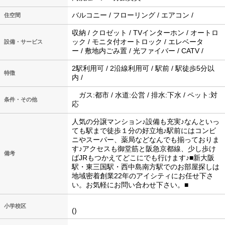
バルコニー / フローリング / エアコン /
住空間
収納 / クロゼット / TVインターホン / オートロ
ック / モニタ付オートロック / エレベータ
設備・サービス
ー / 敷地内ごみ置 / 光ファイバー / CATV /
2駅利用可 / 2沿線利用可 / 駅前 / 駅徒歩5分以
特徴
内 /
ガス:都市 / 水道:公営 / 排水:下水 / ペット:対
条件・その他
応
人気の分譲マンション♪設備も充実♪なんといっ
ても駅まで徒歩１分の好立地♪駅前にはコンビ
ニやスーパー、薬局などなんでも揃っておりま
す♪アクセスも御堂筋と阪急京都線、少し歩け
備考
ばJRもつかえてどこにでも行けます♪■新大阪
駅・東三国駅・西中島南方駅でのお部屋探しは
地域密着創業22年のアイシティにお任せ下さ
い。お気軽にお問い合わせ下さい。■
小学校区
()