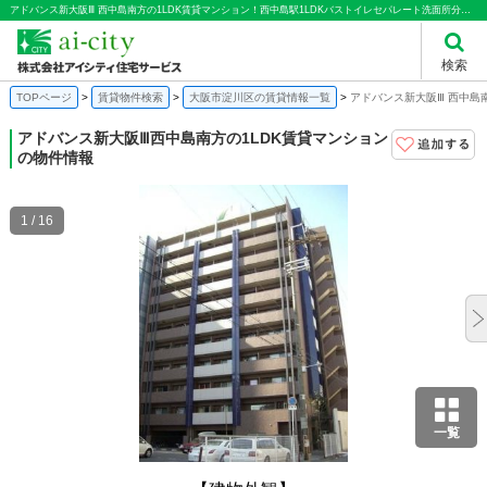
アドバンス新大阪Ⅲ 西中島南方の1LDK賃貸マンション！西中島駅1LDKバストイレセパレート洗面所分譲マンション築浅賃貸｜株式会社アイシティ住宅サービス
検索
TOPページ
賃貸物件検索
大阪市淀川区の賃貸情報一覧
アドバンス新大阪Ⅲ 西中島
アドバンス新大阪Ⅲ
西中島南方の1LDK賃貸マンション
の物件情報
1 / 16
一覧