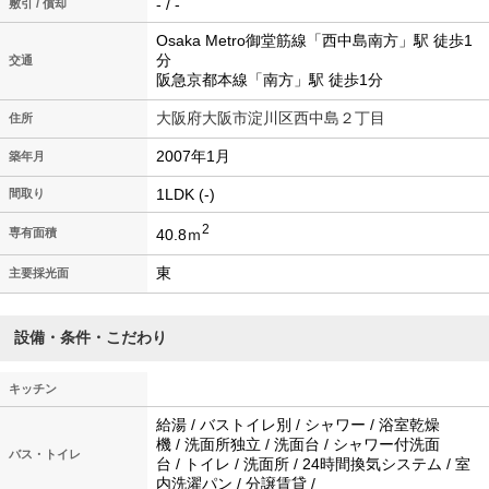
- / -
敷引 / 償却
Osaka Metro御堂筋線「西中島南方」駅 徒歩1
分
交通
阪急京都本線「南方」駅 徒歩1分
大阪府大阪市淀川区西中島２丁目
住所
2007年1月
築年月
1LDK (-)
間取り
2
40.8ｍ
専有面積
東
主要採光面
設備・条件・こだわり
キッチン
給湯 / バストイレ別 / シャワー / 浴室乾燥
機 / 洗面所独立 / 洗面台 / シャワー付洗面
バス・トイレ
台 / トイレ / 洗面所 / 24時間換気システム / 室
内洗濯パン / 分譲賃貸 /