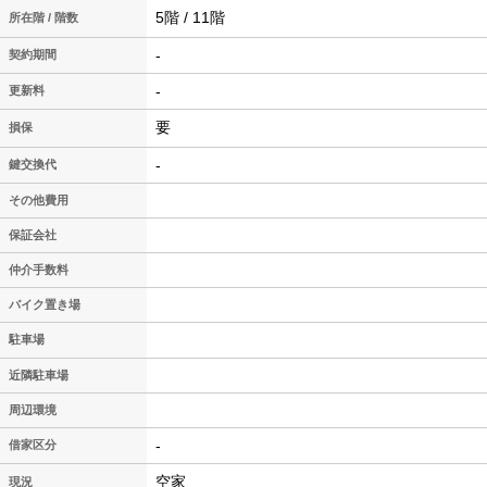
5階 / 11階
所在階 / 階数
-
契約期間
-
更新料
要
損保
-
鍵交換代
その他費用
保証会社
仲介手数料
バイク置き場
駐車場
近隣駐車場
周辺環境
-
借家区分
空家
現況