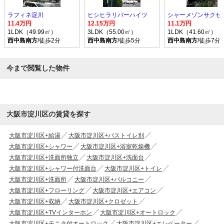
ラフィネ淀川
ヒシヒラリバーハイツ
11.4万円
12.15万円
11.1万円
1LDK（49.99㎡）
3LDK（55.00㎡）
1LDK（41.60㎡）
西中島南方
/徒歩2分
西中島南方
/徒歩5分
西中島南方
/徒歩7分
今まで閲覧した物件
大阪市淀川区の賃貸を探す
大阪市淀川区+給湯
大阪市淀川区+バストイレ別
大阪市淀川区+シャワー
大阪市淀川区+浴室乾燥機
大阪市淀川区+洗面所独立
大阪市淀川区+洗面台
大阪市淀川区+シャワー付洗面台
大阪市淀川区+トイレ
大阪市淀川区+洗面所
大阪市淀川区+バルコニー
大阪市淀川区+フローリング
大阪市淀川区+エアコン
大阪市淀川区+収納
大阪市淀川区+クロゼット
大阪市淀川区+TVインターホン
大阪市淀川区+オートロック
大阪市淀川区+モニタ付オートロック
大阪市淀川区+エレベーター