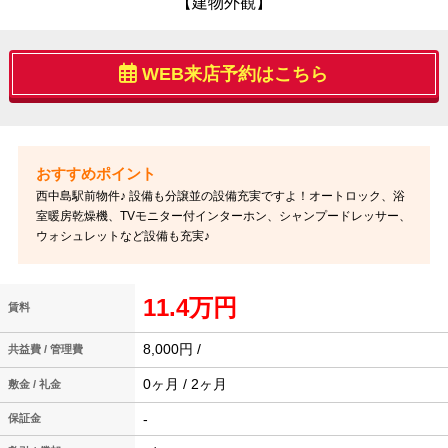
【建物外観】
WEB来店予約はこちら
西中島駅前物件♪ 設備も分譲並の設備充実ですよ！オートロック、浴
室暖房乾燥機、TVモニター付インターホン、シャンプードレッサー、
ウォシュレットなど設備も充実♪
11.4万円
賃料
8,000円 /
共益費 / 管理費
0ヶ月 / 2ヶ月
敷金 / 礼金
-
保証金