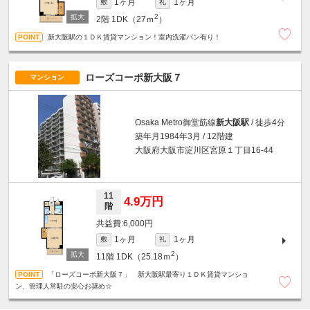
1ヶ月
1ヶ月
敷
礼
2
2階
1DK（27ｍ
）
新大阪駅の１ＤＫ賃貸マンション！室内洗濯パン有り！
ローズコーポ新大阪７
マンション
Osaka Metro御堂筋線
新大阪駅
/ 徒歩4分
築年月1984年3月 / 12階建
大阪府大阪市淀川区宮原１丁目16-44
11
4.9万円
階
6,000円
1ヶ月
1ヶ月
敷
礼
2
11階
1DK（25.18ｍ
）
「ローズコーポ新大阪７」 新大阪駅最寄り１ＤＫ賃貸マンショ
ン、管理人常駐の安心お奨め☆