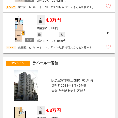
6階
1DK（25.92ｍ
）
東三国、セパレート１DK、ｶﾞｽｺﾝﾛ対応♪管理人さんも常駐ですよ
7
4.3万円
階
9,000円
敷
礼
2
7階
1DK（26.46ｍ
）
東三国、セパレート１DK、ｶﾞｽｺﾝﾛ対応♪管理人さんも常駐です
ラペール一番館
マンション
阪急宝塚本線
三国駅
/ 徒歩8分
築年月1988年8月 / 9階建
大阪府大阪市淀川区新高1
5
4.3万円
階