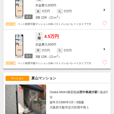
5,000円
0万円
0万円
敷
礼
2
3階
1DK（21ｍ
）
ペット飼育可能マンション1DKバストイレセパレートタイプです
3
4.5万円
階
5,000円
0万円
0万円
敷
礼
2
3階
1DK（21ｍ
）
ペット飼育可能マンション1DKバストイレセパレートタイプです
夏山マンション
マンション
Osaka Metro御堂筋線
西中島南方駅
/ 徒歩5
分
築年月1986年3月 / 3階建
大阪府大阪市淀川区西中島１