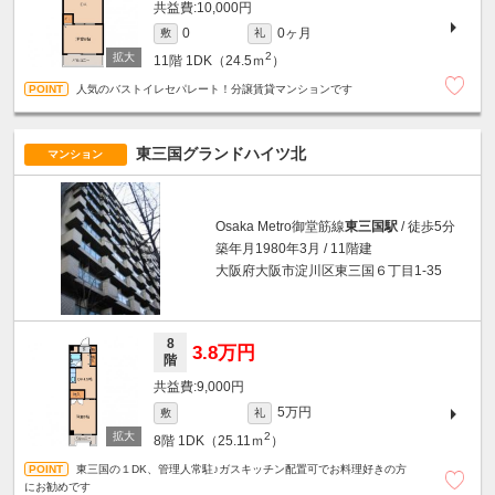
10,000円
0ヶ月
0
敷
礼
2
11階
1DK（24.5ｍ
）
人気のバストイレセパレート！分譲賃貸マンションです
東三国グランドハイツ北
マンション
Osaka Metro御堂筋線
東三国駅
/ 徒歩5分
築年月1980年3月 / 11階建
大阪府大阪市淀川区東三国６丁目1-35
8
3.8万円
階
9,000円
5万円
敷
礼
2
8階
1DK（25.11ｍ
）
東三国の１DK、管理人常駐♪ガスキッチン配置可でお料理好きの方
にお勧めです