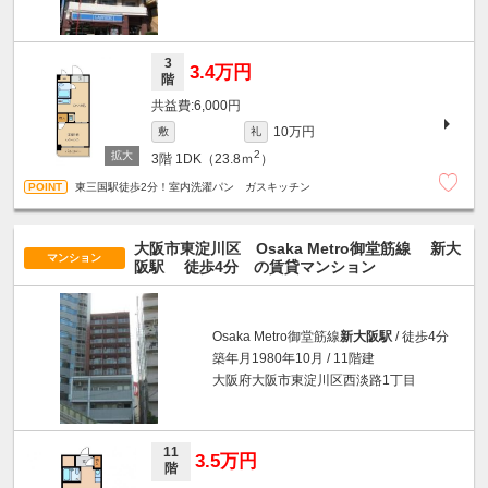
3
3.4万円
階
6,000円
10万円
敷
礼
2
3階
1DK（23.8ｍ
）
東三国駅徒歩2分！室内洗濯パン ガスキッチン
大阪市東淀川区 Osaka Metro御堂筋線
新大
マンション
阪駅
徒歩4分
の賃貸マンション
Osaka Metro御堂筋線
新大阪駅
/ 徒歩4分
築年月1980年10月 / 11階建
大阪府大阪市東淀川区西淡路1丁目
11
3.5万円
階