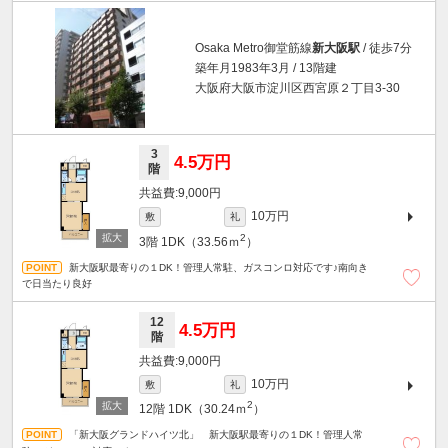
Osaka Metro御堂筋線
新大阪駅
/ 徒歩7分
築年月1983年3月 / 13階建
大阪府大阪市淀川区西宮原２丁目3-30
3
4.5万円
階
9,000円
10万円
敷
礼
2
3階
1DK（33.56ｍ
）
新大阪駅最寄りの１DK！管理人常駐、ガスコンロ対応です♪南向き
で日当たり良好
12
4.5万円
階
9,000円
10万円
敷
礼
2
12階
1DK（30.24ｍ
）
「新大阪グランドハイツ北」 新大阪駅最寄りの１DK！管理人常