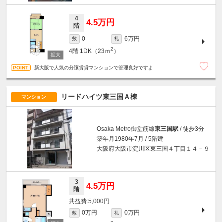
4
4.5万円
階
6万円
0
敷
礼
2
4階
1DK（23ｍ
）
新大阪で人気の分譲賃貸マンションで管理良好ですよ
リードハイツ東三国Ａ棟
マンション
Osaka Metro御堂筋線
東三国駅
/ 徒歩3分
築年月1980年7月 / 5階建
大阪府大阪市淀川区東三国４丁目１４－９
3
4.5万円
階
5,000円
0万円
0万円
敷
礼