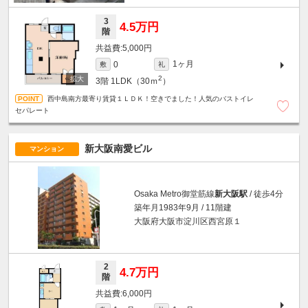
3
4.5万円
階
5,000円
1ヶ月
0
敷
礼
2
3階
1LDK（30ｍ
）
西中島南方最寄り賃貸１ＬＤＫ！空きでました！人気のバストイレ
セパレート
新大阪南愛ビル
マンション
Osaka Metro御堂筋線
新大阪駅
/ 徒歩4分
築年月1983年9月 / 11階建
大阪府大阪市淀川区西宮原１
2
4.7万円
階
6,000円