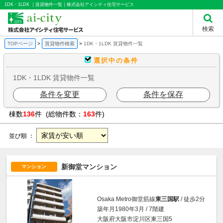
1DK・1LDK ｜賃貸物件一覧｜株式会社アイシティ住宅サービス
検索
TOPページ
賃貸物件検索
1DK・1LDK 賃貸物件一覧
選択中の条件
1DK・1LDK 賃貸物件一覧
条件を変更
条件を保存
棟数
136
件 (総物件数：
163
件)
並び順 ：
新御堂マンション
マンション
Osaka Metro御堂筋線
東三国駅
/ 徒歩2分
築年月1980年3月 / 7階建
大阪府大阪市淀川区東三国5