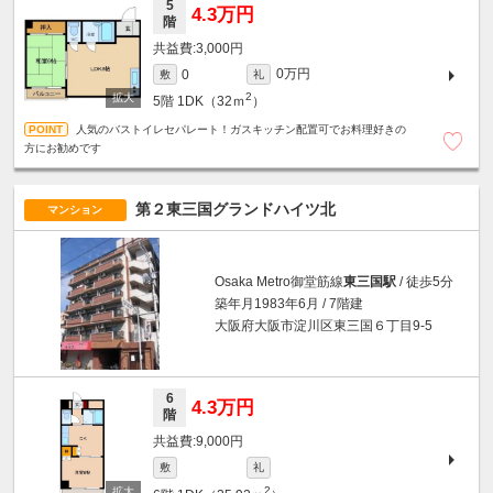
5
4.3万円
階
3,000円
0万円
0
敷
礼
2
5階
1DK（32ｍ
）
人気のバストイレセパレート！ガスキッチン配置可でお料理好きの
方にお勧めです
第２東三国グランドハイツ北
マンション
Osaka Metro御堂筋線
東三国駅
/ 徒歩5分
築年月1983年6月 / 7階建
大阪府大阪市淀川区東三国６丁目9-5
6
4.3万円
階
9,000円
敷
礼
2