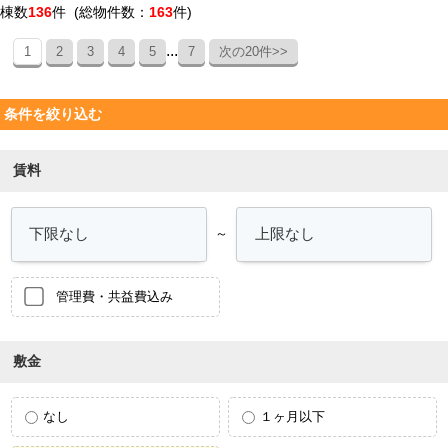
棟数
136
件 (総物件数：
163
件)
...
1
2
3
4
5
7
次の20件>>
条件を絞り込む
賃料
～
管理費・共益費込み
敷金
なし
１ヶ月以下