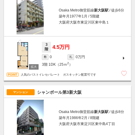
Osaka Metro御堂筋線
新大阪駅
/ 徒歩6分
築年月1977年1月 / 5階建
大阪府大阪市東淀川区東中島１
3
4.5万円
階
0万円
0
敷
礼
2
3階
1DK（25ｍ
）
人気のバストイレセパレート ガスキッチン配置可です
シャンボール第3新大阪
マンション
Osaka Metro御堂筋線
新大阪駅
/ 徒歩8分
築年月1986年2月 / 8階建
大阪府大阪市東淀川区東中島4丁目