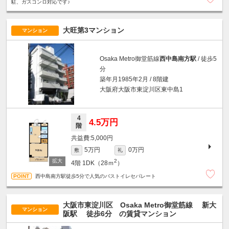
駐、ガスコンロ対応です♪
大旺第3マンション
マンション
Osaka Metro御堂筋線
西中島南方駅
/ 徒歩5
分
築年月1985年2月 / 8階建
大阪府大阪市東淀川区東中島1
4
4.5万円
階
5,000円
5万円
0万円
敷
礼
2
4階
1DK（28ｍ
）
西中島南方駅徒歩5分で人気のバストイレセパレート
大阪市東淀川区 Osaka Metro御堂筋線
新大
マンション
阪駅
徒歩6分
の賃貸マンション