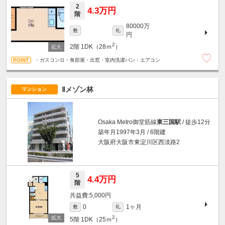
2
4.3万円
階
80000万
敷
礼
円
2
2階
1DK（28ｍ
）
・ガスコンロ・角部屋・出窓・室内洗濯パン・エアコン
Ⅱメゾン林
マンション
Osaka Metro御堂筋線
東三国駅
/ 徒歩12分
築年月1997年3月 / 6階建
大阪府大阪市東淀川区西淡路2
5
4.4万円
階
5,000円
1ヶ月
0
敷
礼
2
5階
1DK（25ｍ
）