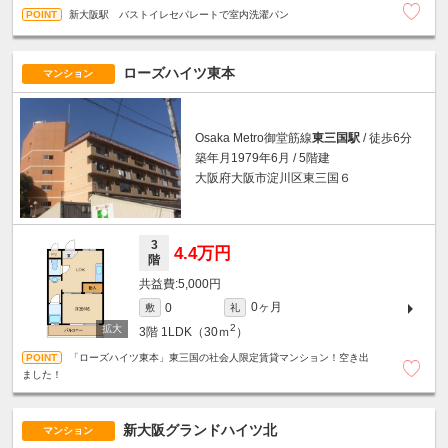
新大阪駅 バストイレセパレートで室内洗濯パン
ローズハイツ東本
マンション
Osaka Metro御堂筋線
東三国駅
/ 徒歩6分
築年月1979年6月 / 5階建
大阪府大阪市淀川区東三国６
3
4.4万円
階
5,000円
0ヶ月
0
敷
礼
2
3階
1LDK（30ｍ
）
「ローズハイツ東本」東三国の社会人限定賃貸マンション！空き出
ました！
新大阪グランドハイツ北
マンション