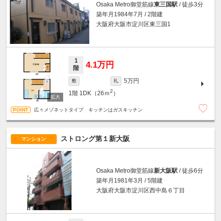
Osaka Metro御堂筋線
東三国駅
/ 徒歩3分
築年月1984年7月 / 2階建
大阪府大阪市淀川区東三国1
1
4.1万円
階
5万円
敷
礼
2
1階
1DK（26ｍ
）
広々メゾネットタイプ キッチンはガスキッチン
ストロング第１新大阪
マンション
Osaka Metro御堂筋線
新大阪駅
/ 徒歩6分
築年月1981年3月 / 5階建
大阪府大阪市淀川区西中島６丁目