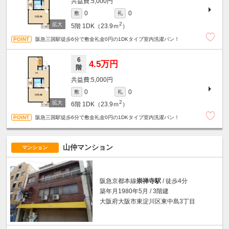
5,000円
0
0
敷
礼
2
5階
1DK（23.9ｍ
）
阪急三国駅徒歩6分で敷金礼金0円の1DKタイプ室内洗濯パン！
6
4.5万円
階
5,000円
0
0
敷
礼
2
6階
1DK（23.9ｍ
）
阪急三国駅徒歩6分で敷金礼金0円の1DKタイプ室内洗濯パン！
山仲マンション
マンション
阪急京都本線
崇禅寺駅
/ 徒歩4分
築年月1980年5月 / 3階建
大阪府大阪市東淀川区東中島3丁目