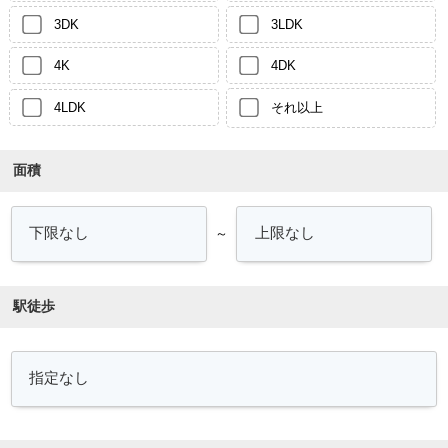
3DK
3LDK
4K
4DK
4LDK
それ以上
面積
～
駅徒歩