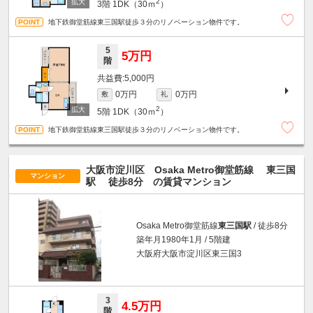
2
3階
1DK（30ｍ
）
地下鉄御堂筋線東三国駅徒歩３分のリノベーション物件です。
5
5万円
階
5,000円
0万円
0万円
敷
礼
2
5階
1DK（30ｍ
）
地下鉄御堂筋線東三国駅徒歩３分のリノベーション物件です。
大阪市淀川区 Osaka Metro御堂筋線
東三国
マンション
駅
徒歩8分
の賃貸マンション
Osaka Metro御堂筋線
東三国駅
/ 徒歩8分
築年月1980年1月 / 5階建
大阪府大阪市淀川区東三国3
3
4.5万円
階