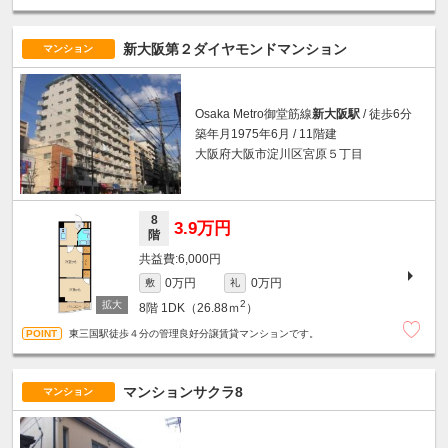
新大阪第２ダイヤモンドマンション
マンション
Osaka Metro御堂筋線
新大阪駅
/ 徒歩6分
築年月1975年6月 / 11階建
大阪府大阪市淀川区宮原５丁目
8
3.9万円
階
6,000円
0万円
0万円
敷
礼
2
8階
1DK（26.88ｍ
）
東三国駅徒歩４分の管理良好分譲賃貸マンションです。
マンションサクラ8
マンション