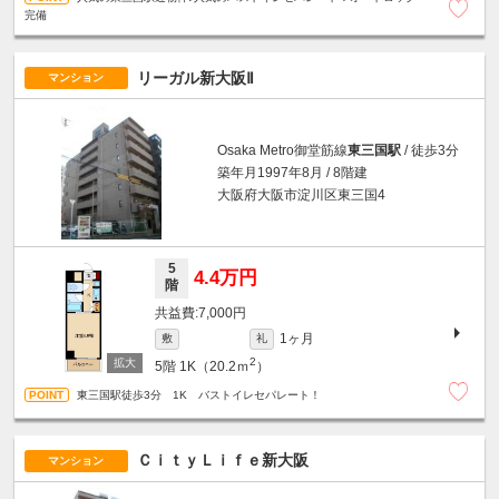
完備
リーガル新大阪Ⅱ
マンション
Osaka Metro御堂筋線
東三国駅
/ 徒歩3分
築年月1997年8月 / 8階建
大阪府大阪市淀川区東三国4
5
4.4万円
階
7,000円
1ヶ月
敷
礼
2
5階
1K（20.2ｍ
）
東三国駅徒歩3分 1K バストイレセパレート！
ＣｉｔｙＬｉｆｅ新大阪
マンション