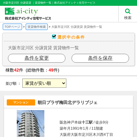
大阪市淀川区 分譲賃貸 ｜賃貸物件一覧｜株式会社アイシティ住宅サービス
検索
TOPページ
賃貸物件検索
大阪市淀川区 分譲賃貸 賃貸物件一覧
選択中の条件
大阪市淀川区 分譲賃貸 賃貸物件一覧
条件を変更
条件を保存
棟数
42
件 (総物件数：
49
件)
並び順 ：
朝日プラザ梅田北デラリブジェ
マンション
阪急神戸本線
十三駅
/ 徒歩9分
築年月1991年1月 / 11階建
大阪府大阪市淀川区木川西4丁目