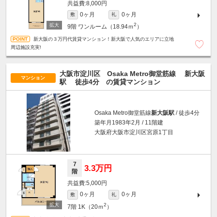
8,000円
0ヶ月
0ヶ月
敷
礼
2
9階
ワンルーム（18.94ｍ
）
新大阪の３万円代賃貸マンション！新大阪で人気のエリアに立地
周辺施設充実!
大阪市淀川区 Osaka Metro御堂筋線
新大阪
マンション
駅
徒歩4分
の賃貸マンション
Osaka Metro御堂筋線
新大阪駅
/ 徒歩4分
築年月1983年2月 / 11階建
大阪府大阪市淀川区宮原1丁目
7
3.3万円
階
5,000円
0ヶ月
0ヶ月
敷
礼
2
7階
1K（20ｍ
）