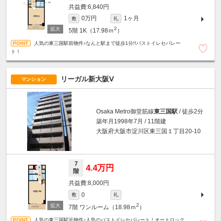
6,840円
0万円
1ヶ月
敷
礼
2
5階
1K（17.98ｍ
）
人気の東三国駅前物件♪なんと駅まで徒歩1分!!バストイレセパレー
ト！
リーガル新大阪Ⅴ
マンション
Osaka Metro御堂筋線
東三国駅
/ 徒歩2分
築年月1998年7月 / 11階建
大阪府大阪市淀川区東三国１丁目20-10
7
4.4万円
階
8,000円
0
敷
礼
2
7階
ワンルーム（18.98ｍ
）
人気の東三国駅近物件♪人気のバストイレセパレート！オートロック