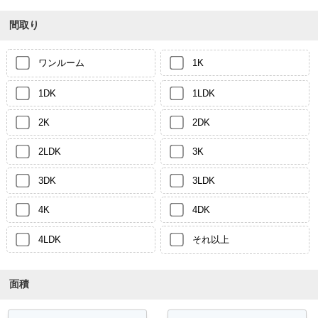
間取り
ワンルーム
1K
1DK
1LDK
2K
2DK
2LDK
3K
3DK
3LDK
4K
4DK
4LDK
それ以上
面積