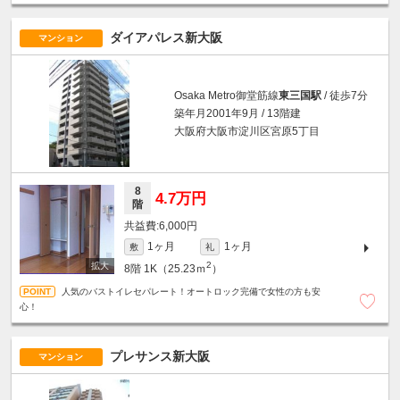
ダイアパレス新大阪
マンション
Osaka Metro御堂筋線
東三国駅
/ 徒歩7分
築年月2001年9月 / 13階建
大阪府大阪市淀川区宮原5丁目
8
4.7万円
階
6,000円
1ヶ月
1ヶ月
敷
礼
2
8階
1K（25.23ｍ
）
人気のバストイレセパレート！オートロック完備で女性の方も安
心！
プレサンス新大阪
マンション