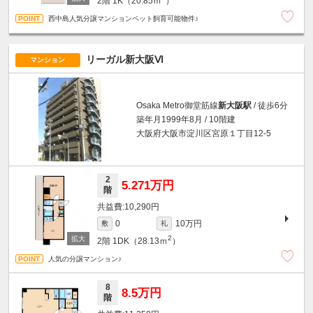
2階
1K（20.85ｍ
）
西中島人気分譲マンションペット飼育可能物件♪
リーガル新大阪Ⅵ
マンション
Osaka Metro御堂筋線
新大阪駅
/ 徒歩6分
築年月1999年8月 / 10階建
大阪府大阪市淀川区宮原１丁目12-5
2
5.271万円
階
10,290円
10万円
0
敷
礼
2
2階
1DK（28.13ｍ
）
人気の分譲マンション♪
8
8.5万円
階