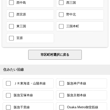
西中島
西三国
西宮原
野中北
東三国
三国本町
宮原
住みたい沿線
ＪＲ東海道・山陽本線
阪急神戸本線
阪急宝塚本線
阪急京都本線
阪急千里線
Osaka Metro御堂筋線