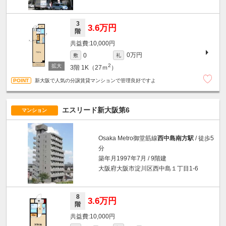
3
3.6万円
階
10,000円
0万円
0
敷
礼
2
3階
1K（27ｍ
）
新大阪で人気の分譲賃貸マンションで管理良好ですよ
エスリード新大阪第6
マンション
Osaka Metro御堂筋線
西中島南方駅
/ 徒歩5
分
築年月1997年7月 / 9階建
大阪府大阪市淀川区西中島１丁目1-6
8
3.6万円
階
10,000円