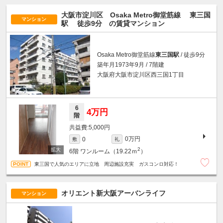
大阪市淀川区 Osaka Metro御堂筋線
東三国
マンション
駅
徒歩9分
の賃貸マンション
Osaka Metro御堂筋線
東三国駅
/ 徒歩9分
築年月1973年9月 / 7階建
大阪府大阪市淀川区西三国1丁目
6
4万円
階
5,000円
0万円
0
敷
礼
2
6階
ワンルーム（19.22ｍ
）
東三国で人気のエリアに立地 周辺施設充実 ガスコンロ対応！
オリエント新大阪アーバンライフ
マンション