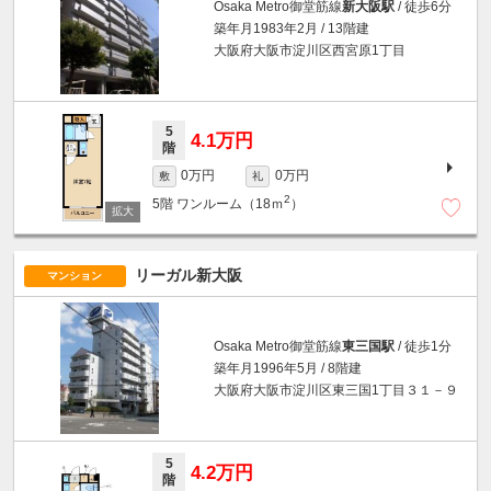
Osaka Metro御堂筋線
新大阪駅
/ 徒歩6分
築年月1983年2月 / 13階建
大阪府大阪市淀川区西宮原1丁目
5
4.1万円
階
0万円
0万円
敷
礼
2
5階
ワンルーム（18ｍ
）
リーガル新大阪
マンション
Osaka Metro御堂筋線
東三国駅
/ 徒歩1分
築年月1996年5月 / 8階建
大阪府大阪市淀川区東三国1丁目３１－９
5
4.2万円
階