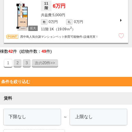
11
6万円
階
5,000円
0万円
0万円
敷
礼
2
11階
1K（19.09ｍ
）
西中島人気分譲マンションペット飼育可能物件♪設備充実！
棟数
42
件 (総物件数：
49
件)
1
2
3
次の20件>>
条件を絞り込む
賃料
～