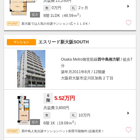
11,250円
0万円
2ヶ月
敷
礼
2
8階
1LDK（46.59ｍ
）
新大阪では人気の分譲マンション♪広々１ＬＤK！
エスリード新大阪SOUTH
マンション
Osaka Metro御堂筋線
西中島南方駅
/ 徒歩7
分
築年月2011年8月 / 12階建
大阪府大阪市淀川区加島２丁目
6
5.52万円
階
3,800円
10万円
敷
礼
2
6階
1K（19.09ｍ
）
西中島人気分譲マンションペット飼育可能物件♪設備充実！