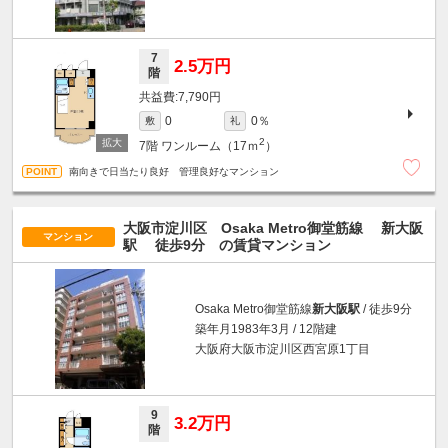
7
2.5万円
階
7,790円
0％
0
敷
礼
2
7階
ワンルーム（17ｍ
）
南向きで日当たり良好 管理良好なマンション
大阪市淀川区 Osaka Metro御堂筋線
新大阪
マンション
駅
徒歩9分
の賃貸マンション
Osaka Metro御堂筋線
新大阪駅
/ 徒歩9分
築年月1983年3月 / 12階建
大阪府大阪市淀川区西宮原1丁目
9
3.2万円
階