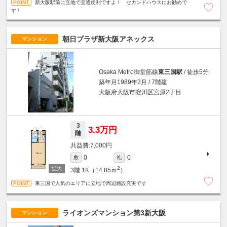
新大阪駅前に立地で交通便利ですよ！ セカンドハウスにお勧めで
す！
朝日プラザ新大阪アネックス
マンション
Osaka Metro御堂筋線
東三国駅
/ 徒歩5分
築年月1989年2月 / 7階建
大阪府大阪市淀川区宮原2丁目
3
3.3万円
階
7,000円
0
0
敷
礼
2
3階
1K（14.85ｍ
）
東三国で人気のエリアに立地で周辺施設充実です
ライオンズマンション第3新大阪
マンション