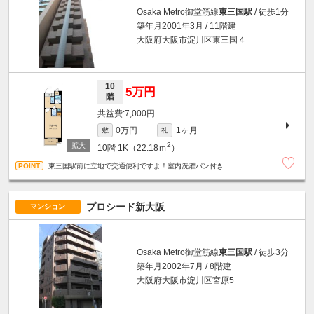
Osaka Metro御堂筋線
東三国駅
/ 徒歩1分
築年月2001年3月 / 11階建
大阪府大阪市淀川区東三国４
10
5万円
階
7,000円
0万円
1ヶ月
敷
礼
2
10階
1K（22.18ｍ
）
東三国駅前に立地で交通便利ですよ！室内洗濯パン付き
プロシード新大阪
マンション
Osaka Metro御堂筋線
東三国駅
/ 徒歩3分
築年月2002年7月 / 8階建
大阪府大阪市淀川区宮原5