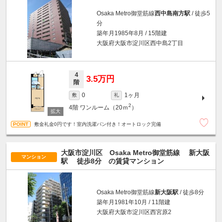
Osaka Metro御堂筋線
西中島南方駅
/ 徒歩5
分
築年月1985年8月 / 15階建
大阪府大阪市淀川区西中島2丁目
4
3.5万円
階
1ヶ月
0
敷
礼
2
4階
ワンルーム（20ｍ
）
敷金礼金0円です！室内洗濯パン付き！オートロック完備
大阪市淀川区 Osaka Metro御堂筋線
新大阪
マンション
駅
徒歩8分
の賃貸マンション
Osaka Metro御堂筋線
新大阪駅
/ 徒歩8分
築年月1981年10月 / 11階建
大阪府大阪市淀川区西宮原2