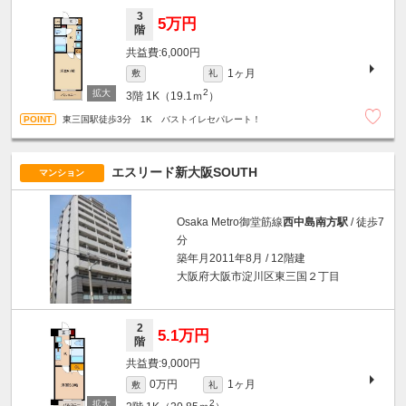
3
5万円
階
6,000円
1ヶ月
敷
礼
2
3階
1K（19.1ｍ
）
東三国駅徒歩3分 1K バストイレセパレート！
エスリード新大阪SOUTH
マンション
Osaka Metro御堂筋線
西中島南方駅
/ 徒歩7
分
築年月2011年8月 / 12階建
大阪府大阪市淀川区東三国２丁目
2
5.1万円
階
9,000円
0万円
1ヶ月
敷
礼
2