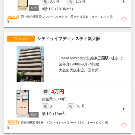
0万円
1万円
敷
礼
2
8階
1K（18.36ｍ
）
西中島分譲賃貸マンション♪南向きで日当たり良好！オートロック完
備！
シティライフディナスティ新大阪
マンション
Osaka Metro御堂筋線
東三国駅
/ 徒歩3分
築年月1998年9月 / 9階建
大阪府大阪市淀川区宮原5
4万円
階
5,000円
0ヶ月
0
敷
礼
2
階
1K（18ｍ
）
東三国駅徒歩3分 バストイレセパレート！1K オートロック完
備！