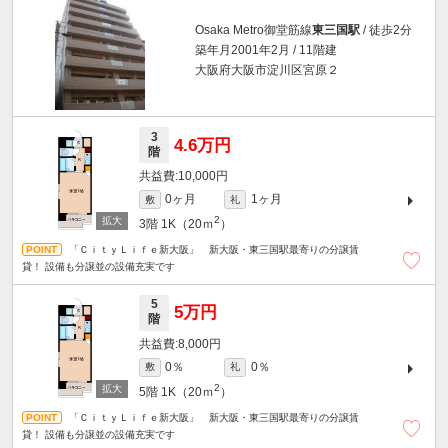
Osaka Metro御堂筋線
東三国駅
/ 徒歩2分
築年月2001年2月 / 11階建
大阪府大阪市淀川区宮原２
3
4.6万円
階
10,000円
0ヶ月
1ヶ月
敷
礼
2
3階
1K（20ｍ
）
「ＣｉｔｙＬｉｆｅ新大阪」 新大阪・東三国駅最寄りの分譲賃
貸！ 設備も分譲並の設備充実です
5
5万円
階
8,000円
0％
0％
敷
礼
2
5階
1K（20ｍ
）
「ＣｉｔｙＬｉｆｅ新大阪」 新大阪・東三国駅最寄りの分譲賃
貸！ 設備も分譲並の設備充実です