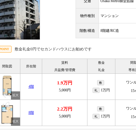
交通
Osaka Metro御堂筋
物件種別
マンション
階数/構造
8階建/RC造
敷金礼金0円でセカンドハウスにお勧めです
賃料
敷金
間
間取図
所在階
共益費/管理費
礼金
専有
ワン
1.9万円
敷
4階
5,000円
1万円
礼
15
ワン
2.2万円
敷
8階
5,000円
1万円
礼
15