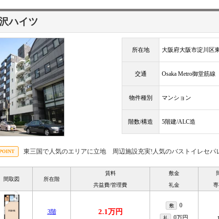
沢ハイツ
所在地
大阪府大阪市淀川区
交通
Osaka Metro御堂筋
物件種別
マンション
階数/構造
5階建/ALC造
東三国で人気のエリアに立地 周辺施設充実!人気のバストイレセパ
賃料
敷金
間取図
所在階
共益費/管理費
礼金
専
0
敷
2.1万円
3階
0万円
礼