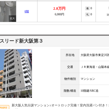
2.8万円
0
敷
6階
6,000円
0
礼
1
スリード新大阪第３
所在地
大阪府大阪市東淀川区
交通
ＪＲ東海道・山陽
物件種別
マンション
階数/構造
10階建/SRC造
新大阪人気分譲マンション♪オートロック完備！室内洗濯パン付き！