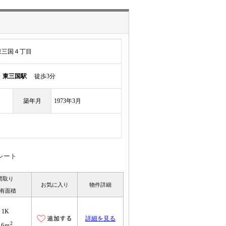
東三国４丁目
線
東三国駅
徒歩3分
築年月
1973年3月
レート
間取り
お気に入り
物件詳細
有面積
1K
詳細を見る
2
16ｍ