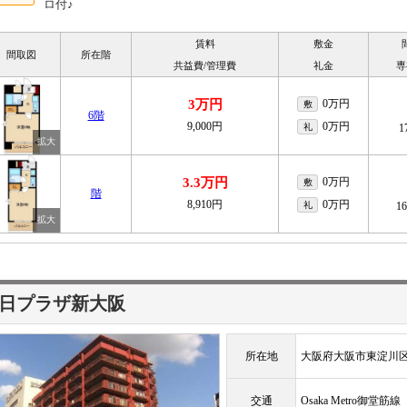
ロ付♪
賃料
敷金
間取図
所在階
共益費/管理費
礼金
専
3万円
0万円
敷
6階
9,000円
0万円
礼
1
3.3万円
0万円
敷
階
8,910円
0万円
礼
1
日プラザ新大阪
所在地
大阪府大阪市東淀川
交通
Osaka Metro御堂筋