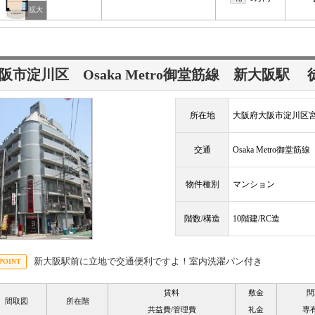
阪市淀川区 Osaka Metro御堂筋線
新大阪駅
所在地
大阪府大阪市淀川区
交通
Osaka Metro御堂筋
物件種別
マンション
階数/構造
10階建/RC造
新大阪駅前に立地で交通便利ですよ！室内洗濯パン付き
賃料
敷金
間
間取図
所在階
共益費/管理費
礼金
専