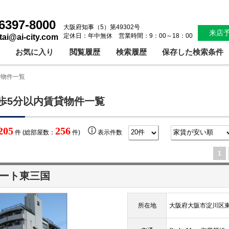
6397-8000
大阪府知事（5）第49302号
来店
定休日：年中無休 営業時間：9：00～18：00
ntai@ai-city.com
お気に入り
閲覧履歴
検索履歴
保存した検索条件
貸物件一覧
歩5分以内賃貸物件一覧
205
256
件 (総部屋数：
件)
表示件数
1
ート東三国
所在地
大阪府大阪市淀川区