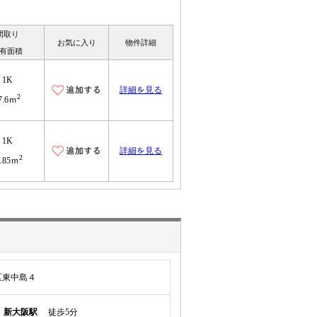
間取り
お気に入り
物件詳細
有面積
1K
詳細を見る
2
7.6ｍ
1K
詳細を見る
2
6.85ｍ
区東中島４
線
新大阪駅
徒歩5分