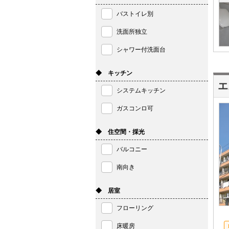
バストイレ別
洗面所独立
シャワー付洗面台
◆ キッチン
エ
システムキッチン
ガスコンロ可
◆ 住空間・採光
バルコニー
南向き
◆ 居室
フローリング
床暖房