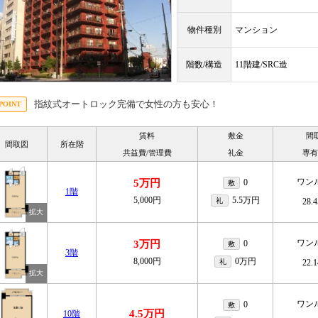
物件種別
マンション
階数/構造
11階建/SRC造
指紋式オートロック完備で女性の方も安心！
賃料
敷金
間
間取図
所在階
共益費/管理費
礼金
専有
ワン
5万円
0
敷
1階
5,000円
5.5万円
礼
28.
ワン
3万円
0
敷
3階
8,000円
0万円
礼
22.
ワン
0
敷
4.5万円
10階