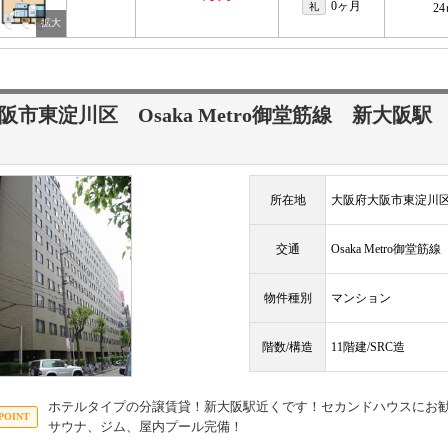
0ヶ月
礼
2
阪市東淀川区 Osaka Metro御堂筋線
新大阪
所在地
大阪府大阪市東淀川区
交通
Osaka Metro御堂筋
物件種別
マンション
階数/構造
11階建/SRC造
ホテルタイプの分譲賃貸！新大阪駅近くです！セカンドハウスにお
サウナ、ジム、屋内プール完備！