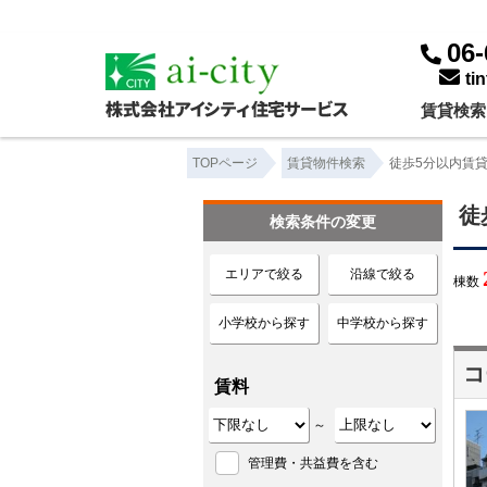
徒歩5分以内｜賃貸物件一覧｜株式会社アイシティ住宅サービス
06-
ti
賃貸検索
TOPページ
賃貸物件検索
徒歩5分以内賃
徒
検索条件の変更
エリアで絞る
沿線で絞る
棟数
小学校から探す
中学校から探す
コ
賃料
～
管理費・共益費を含む