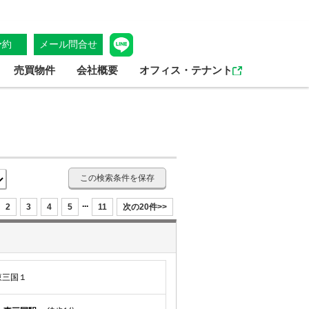
予約
メール問合せ
売買物件
会社概要
オフィス・テナント
この検索条件を保存
...
2
3
4
5
11
次の20件>>
東三国１