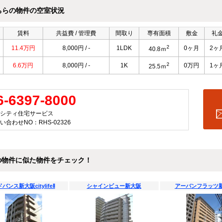
ちらの物件の空室状況
賃料
共益費 / 管理費
間取り
専有面積
敷金
礼
2
11.4万円
8,000円 / -
1LDK
0ヶ月
2ヶ
40.8ｍ
2
6.6万円
8,000円 / -
1K
0万円
1ヶ
25.5ｍ
6-6397-8000
シティ住宅サービス
い合わせNO：RHS-02326
の物件に似た物件をチェック！
バンス新大阪citylifeⅡ
シャインビュー新大阪
アーバンフラッツ