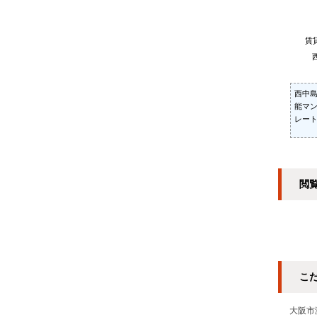
賃
西中島
能マ
レー
閲
こ
大阪市