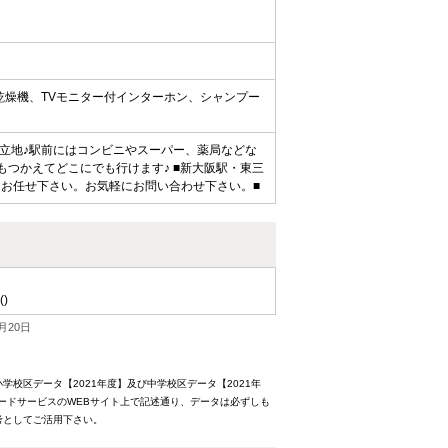
乾燥機、TVモニター付インターホン、シャンプー
好立地♪駅前にはコンビニやスーパー、薬局などな
もつかえてどこにでも行けます♪ ■新大阪駅・東三
にお任せ下さい。お気軽にお問い合わせ下さい。■
()
月20日
校区データ【2021年度】及び中学校区データ【2021年
ードサービスのWEBサイト上で記述通り、データは必ずしも
考としてご活用下さい。