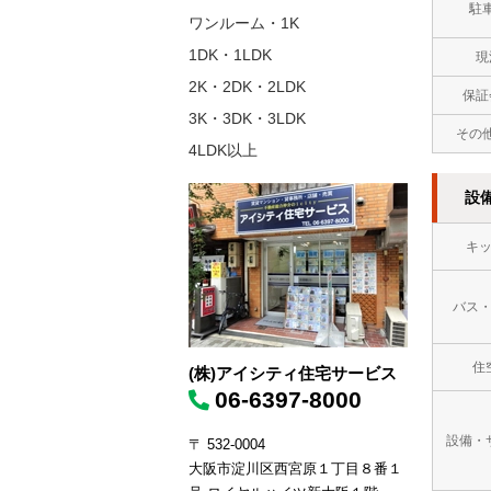
駐
ワンルーム・1K
1DK・1LDK
現
2K・2DK・2LDK
保証
3K・3DK・3LDK
その
4LDK以上
設
キ
バス
住
(株)アイシティ住宅サービス
06-6397-8000
設備・
〒 532-0004
大阪市淀川区西宮原１丁目８番１