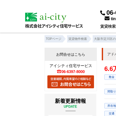
06-
ti
賃貸検索
TOPページ
賃貸物件検索
大阪市淀川区の
アド
お問合せはこちら
アイシティ住宅サービス
6.
06-6397-8000
敷金
間取り
新着更新情報
所在地
UPDATE
交通