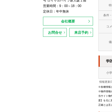
号 ロイヤルハイツ新大阪１階
特
営業時間：9：00～18：00
定休日：年中無休
条件
会社概要
コ
お問合せ
来店予約
備
学
小
情報更新日
※各種情報
※物件情報
当サイト物
度】を元に
正確とは言