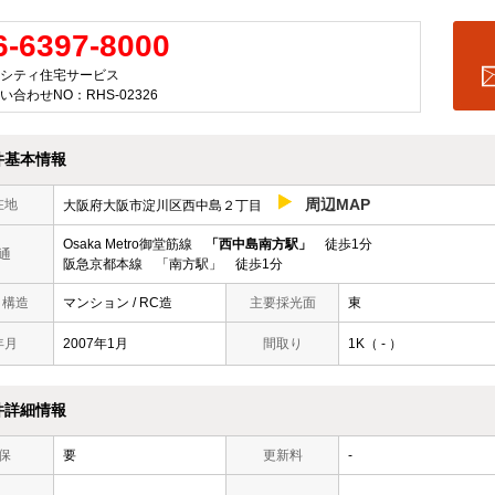
6-6397-8000
シティ住宅サービス
い合わせNO：RHS-02326
件基本情報
周辺MAP
在地
大阪府大阪市淀川区西中島２丁目
Osaka Metro御堂筋線
「西中島南方駅」
徒歩1分
通
阪急京都本線 「南方駅」 徒歩1分
/ 構造
マンション / RC造
主要採光面
東
年月
2007年1月
間取り
1K（ - ）
件詳細情報
保
要
更新料
-