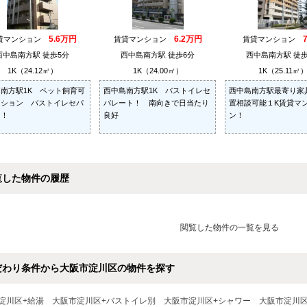
5.6万円
6.2万円
貸マンション
賃貸マンション
賃貸マンション
西中島南方駅 徒歩5分
西中島南方駅 徒歩6分
西中島南方駅 徒歩
1K（24.12㎡）
1K（24.00㎡）
1K（25.11㎡
南方駅1K ペット飼育可
西中島南方駅1K バストイレセ
西中島南方駅最寄り家
ンション バストイレセパ
パレート！ 南向きで日当たり
置相談可能１K賃貸マ
ト！
良好
ン！
覧した物件の履歴
閲覧した物件の一覧を見る
だわり条件から大阪市淀川区の物件を探す
淀川区+給湯
大阪市淀川区+バストイレ別
大阪市淀川区+シャワー
大阪市淀川区