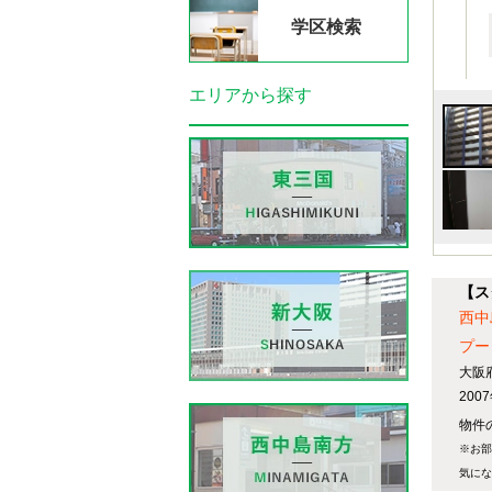
学区検索
エリアから探す
【ス
西中
プー
大阪
20
物件の
※お部
気にな