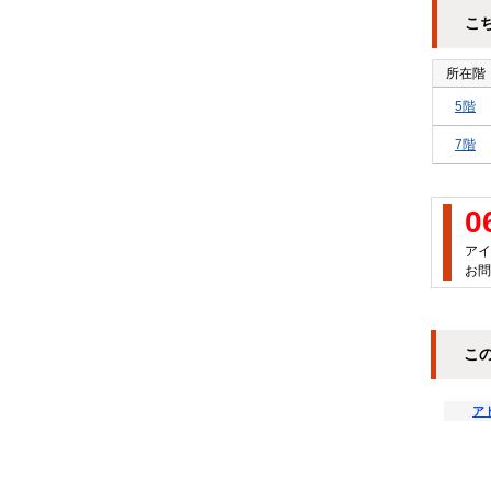
こ
所在階
5階
7階
0
アイ
お問
こ
アド