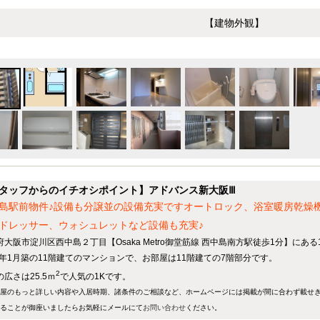
【建物外観】
タッフからのイチオシポイント】アドバンス新大阪Ⅲ
島駅前物件♪設備も分譲並の設備充実ですオートロック、浴室暖房乾燥
ドレッサー、ウォシュレットなど設備も充実♪
府大阪市淀川区西中島２丁目【Osaka Metro御堂筋線 西中島南方駅徒歩1分】にあ
07年1月築の11階建てのマンションで、お部屋は11階建ての7階部分です。
2
広さは25.5ｍ
で人気の1Kです。
屋のもっと詳しい内容や入居時期、諸条件のご相談など、ホームページには掲載が間に合わず載せ
ることが御座いましたらお気軽にメールにて
お問い合わせ
ください。