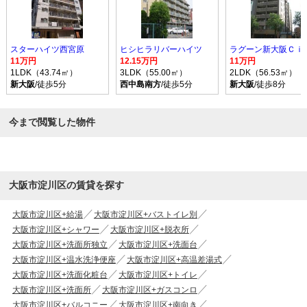
スターハイツ西宮原
ヒシヒラリバーハイツ
11万円
12.15万円
11万円
1LDK（43.74㎡）
3LDK（55.00㎡）
2LDK（56.53㎡）
新大阪
/徒歩5分
西中島南方
/徒歩5分
新大阪
/徒歩8分
今まで閲覧した物件
大阪市淀川区の賃貸を探す
大阪市淀川区+給湯
大阪市淀川区+バストイレ別
大阪市淀川区+シャワー
大阪市淀川区+脱衣所
大阪市淀川区+洗面所独立
大阪市淀川区+洗面台
大阪市淀川区+温水洗浄便座
大阪市淀川区+高温差湯式
大阪市淀川区+洗面化粧台
大阪市淀川区+トイレ
大阪市淀川区+洗面所
大阪市淀川区+ガスコンロ
大阪市淀川区+バルコニー
大阪市淀川区+南向き