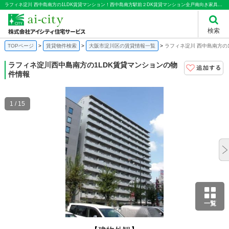
ラフィネ淀川 西中島南方の1LDK賃貸マンション！西中島南方駅前２DK賃貸マンション全戸南向き家具家電相談転勤者向け｜株式会社アイシティ住宅サービス
検索
TOPページ
賃貸物件検索
大阪市淀川区の賃貸情報一覧
ラフィネ淀川 西中島南方の
ラフィネ淀川
西中島南方の1LDK賃貸マンションの物
件情報
1 / 15
一覧