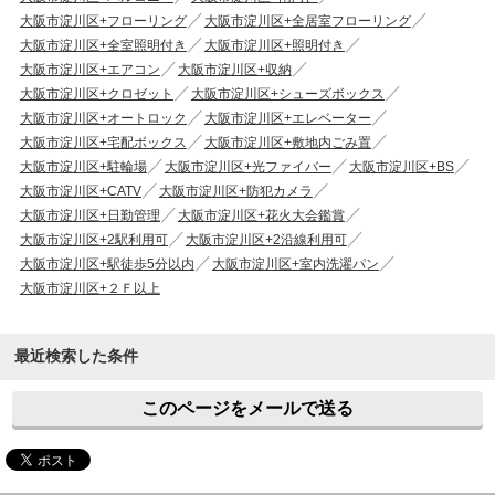
大阪市淀川区+フローリング
大阪市淀川区+全居室フローリング
大阪市淀川区+全室照明付き
大阪市淀川区+照明付き
大阪市淀川区+エアコン
大阪市淀川区+収納
大阪市淀川区+クロゼット
大阪市淀川区+シューズボックス
大阪市淀川区+オートロック
大阪市淀川区+エレベーター
大阪市淀川区+宅配ボックス
大阪市淀川区+敷地内ごみ置
大阪市淀川区+駐輪場
大阪市淀川区+光ファイバー
大阪市淀川区+BS
大阪市淀川区+CATV
大阪市淀川区+防犯カメラ
大阪市淀川区+日勤管理
大阪市淀川区+花火大会鑑賞
大阪市淀川区+2駅利用可
大阪市淀川区+2沿線利用可
大阪市淀川区+駅徒歩5分以内
大阪市淀川区+室内洗濯パン
大阪市淀川区+２Ｆ以上
最近検索した条件
このページをメールで送る