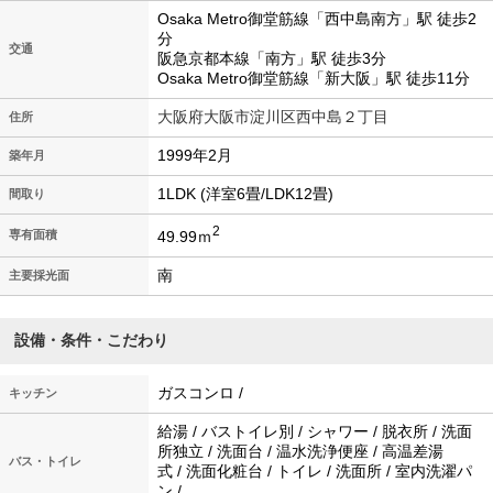
Osaka Metro御堂筋線「西中島南方」駅 徒歩2
分
交通
阪急京都本線「南方」駅 徒歩3分
Osaka Metro御堂筋線「新大阪」駅 徒歩11分
大阪府大阪市淀川区西中島２丁目
住所
1999年2月
築年月
1LDK (洋室6畳/LDK12畳)
間取り
2
49.99ｍ
専有面積
南
主要採光面
設備・条件・こだわり
ガスコンロ /
キッチン
給湯 / バストイレ別 / シャワー / 脱衣所 / 洗面
所独立 / 洗面台 / 温水洗浄便座 / 高温差湯
バス・トイレ
式 / 洗面化粧台 / トイレ / 洗面所 / 室内洗濯パ
ン /