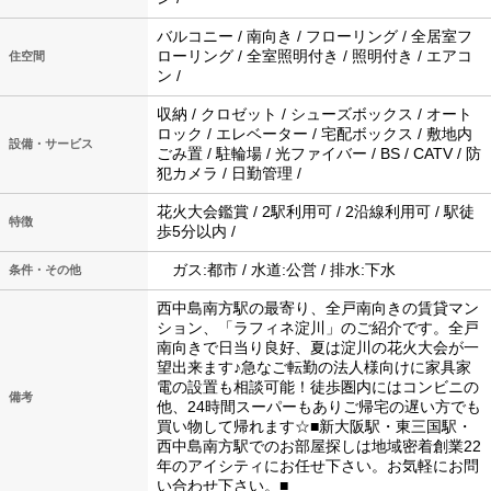
バルコニー / 南向き / フローリング / 全居室フ
ローリング / 全室照明付き / 照明付き / エアコ
住空間
ン /
収納 / クロゼット / シューズボックス / オート
ロック / エレベーター / 宅配ボックス / 敷地内
設備・サービス
ごみ置 / 駐輪場 / 光ファイバー / BS / CATV / 防
犯カメラ / 日勤管理 /
花火大会鑑賞 / 2駅利用可 / 2沿線利用可 / 駅徒
特徴
歩5分以内 /
ガス:都市 / 水道:公営 / 排水:下水
条件・その他
西中島南方駅の最寄り、全戸南向きの賃貸マン
ション、「ラフィネ淀川」のご紹介です。全戸
南向きで日当り良好、夏は淀川の花火大会が一
望出来ます♪急なご転勤の法人様向けに家具家
電の設置も相談可能！徒歩圏内にはコンビニの
備考
他、24時間スーパーもありご帰宅の遅い方でも
買い物して帰れます☆■新大阪駅・東三国駅・
西中島南方駅でのお部屋探しは地域密着創業22
年のアイシティにお任せ下さい。お気軽にお問
い合わせ下さい。■