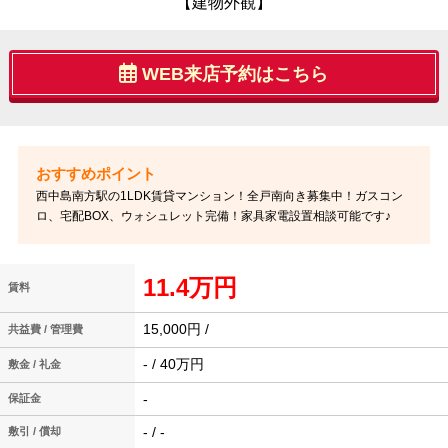
【建物外観】
WEB来店予約はこちら
西中島南方駅の1LDK賃貸マンション！全戸南向き募集中！ガスコン
ロ、宅配BOX、ウォシュレット完備！家具家電設置相談可能です♪
11.4万円
賃料
15,000円 /
共益費 / 管理費
- / 40万円
敷金 / 礼金
-
保証金
- / -
敷引 / 償却