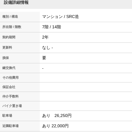
設備詳細情報
マンション / SRC造
種別 / 構造
7階 / 14階
所在階 / 階数
2年
契約期間
なし -
更新料
要
損保
-
鍵交換代
その他費用
保証会社
仲介手数料
バイク置き場
あり 26,250円
駐車場
あり 22,000円
近隣駐車場