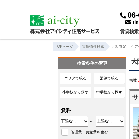
大阪市淀川区 アウトポール工法 ｜賃貸物件一覧｜株式会社アイシティ住宅サービス
06-
ti
賃貸検索
TOPページ
賃貸物件検索
大阪市淀川区 ア
大
検索条件の変更
エリアで絞る
沿線で絞る
棟数
小学校から探す
中学校から探す
サ
賃料
～
管理費・共益費を含む