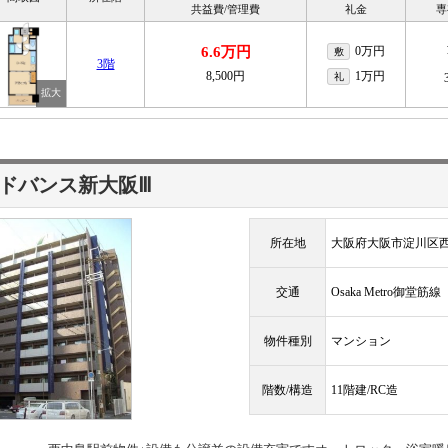
共益費/管理費
礼金
専
6.6万円
0万円
敷
3階
8,500円
1万円
礼
ドバンス新大阪Ⅲ
所在地
大阪府大阪市淀川区
交通
Osaka Metro御堂筋
物件種別
マンション
階数/構造
11階建/RC造