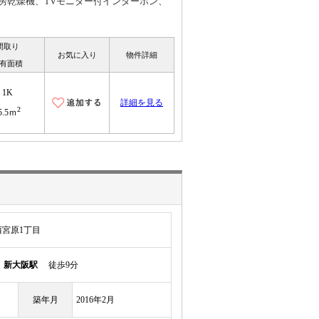
房乾燥機、TVモニター付インターホン、
間取り
お気に入り
物件詳細
有面積
1K
詳細を見る
2
5.5ｍ
宮原1丁目
線
新大阪駅
徒歩9分
築年月
2016年2月