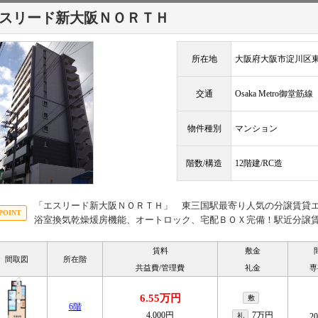
スリード新大阪ＮＯＲＴＨ
所在地
大阪府大阪市淀川区
交通
Osaka Metro御堂筋
物件種別
マンション
階数/構造
12階建/RC造
「エスリード新大阪ＮＯＲＴＨ」 東三国駅最寄り人気の分譲賃貸
浴室換気乾燥煖房機能、オートロック、宅配ＢＯＸ完備！駅近分譲
賃料
敷金
間取図
所在階
共益費/管理費
礼金
専
6.55万円
敷
6階
4,000円
7万円
礼
2