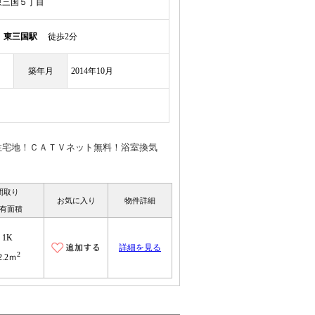
東三国５丁目
線
東三国駅
徒歩2分
築年月
2014年10月
住宅地！ＣＡＴＶネット無料！浴室換気
間取り
お気に入り
物件詳細
有面積
1K
詳細を見る
2
2.2ｍ