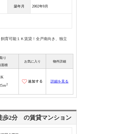
築年月
2002年9月
ト飼育可能１Ｋ賃貸！全戸南向き、独立
取り
お気に入り
物件詳細
有面積
1K
詳細を見る
2
.25ｍ
徒歩2分
の賃貸マンション