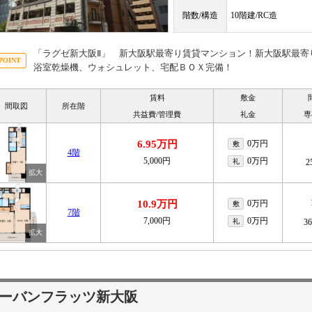
階数/構造
10階建/RC造
「ラグゼ新大阪Ⅱ」 新大阪駅最寄り賃貸マンション！新大阪駅最寄
浴室乾燥機、ウォシュレット、宅配ＢＯＸ完備！
賃料
敷金
間取図
所在階
共益費/管理費
礼金
専
6.95万円
0万円
敷
4階
5,000円
0万円
礼
2
10.9万円
0万円
敷
7階
7,000円
0万円
礼
3
ーバンフラッツ新大阪