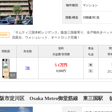
物件種別
マンション
階数/構造
10階建/RC造
「サムティ三国本町レジデンス」阪急三国最寄り、全戸南向きペッ
洗面台、ウォシュレット、オートロック完備！
賃料
敷金
間
間取図
所在階
共益費/管理費
礼金
専
5.1万円
敷
7階
8,000円
礼
23
阪市淀川区 Osaka Metro御堂筋線
東三国駅