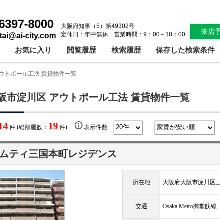
6397-8000
大阪府知事（5）第49302号
来店
定休日：年中無休 営業時間：9：00～18：00
ntai@ai-city.com
お気に入り
閲覧履歴
検索履歴
保存した検索条件
ウトポール工法 賃貸物件一覧
阪市淀川区 アウトポール工法 賃貸物件一覧
14
19
件 (総部屋数：
件)
表示件数
ムティ三国本町レジデンス
所在地
大阪府大阪市淀川区
交通
Osaka Metro御堂筋