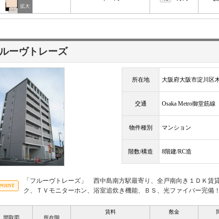
ルーヴトレーズ
所在地
大阪府大阪市淀川区木
交通
Osaka Metro御堂筋
物件種別
マンション
階数/構造
8階建/RC造
「フルーヴトレーズ」 西中島南方駅最寄り、全戸南向き１ＤＫ賃
ク、ＴＶモニターホン、浴室追炊き機能、ＢＳ、光ファイバー完備
賃料
敷金
間取図
所在階