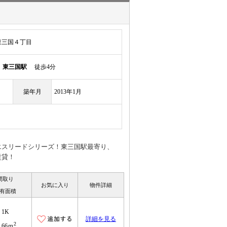
東三国４丁目
線
東三国駅
徒歩4分
築年月
2013年1月
エスリードシリーズ！東三国駅最寄り、
賃貸！
間取り
お気に入り
物件詳細
有面積
1K
詳細を見る
2
0.66ｍ