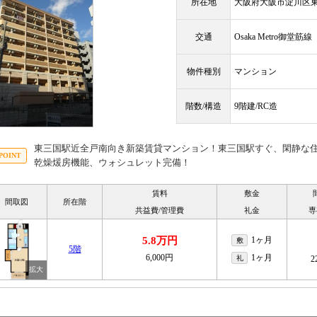
所在地
大阪府大阪市淀川区
交通
Osaka Metro御堂筋
物件種別
マンション
階数/構造
9階建/RC造
東三国駅近全戸南向き新築賃貸マンション！東三国駅すぐ、閑静な
乾燥煖房機能、ウォシュレット完備！
賃料
敷金
間取図
所在階
共益費/管理費
礼金
専
5.8万円
1ヶ月
敷
5階
6,000円
1ヶ月
礼
2