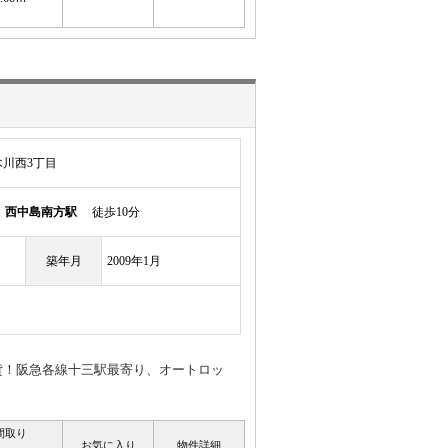
川西3丁目
線
西中島南方駅
徒歩10分
築年月
2009年1月
貸！阪急各線十三駅最寄り、オートロッ
！
間取り
お気に入り
物件詳細