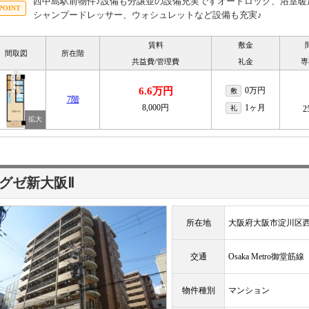
西中島駅前物件♪設備も分譲並の設備充実ですオートロック、浴室暖
シャンプードレッサー、ウォシュレットなど設備も充実♪
賃料
敷金
間取図
所在階
共益費/管理費
礼金
専
6.6万円
0万円
敷
7階
8,000円
1ヶ月
礼
2
グゼ新大阪Ⅱ
所在地
大阪府大阪市淀川区西
交通
Osaka Metro御堂筋
物件種別
マンション