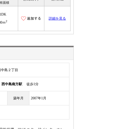
有面積
1DK
詳細を見る
2
30ｍ
西中島２丁目
線
西中島南方駅
徒歩1分
築年月
2007年1月