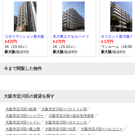
コボリマンション新大阪
木川東エクセルハイツ
4.8万円
4.2万円
4.1万円
1K（23.10㎡）
1K（15.22㎡）
ワンルーム（18.00
新大阪
/徒歩5分
新大阪
/徒歩8分
新大阪
/徒歩6分
今まで閲覧した物件
大阪市淀川区の賃貸を探す
大阪市淀川区+給湯
大阪市淀川区+バストイレ別
大阪市淀川区+シャワー
大阪市淀川区+温水洗浄便座
大阪市淀川区+トイレ
大阪市淀川区+ガスコンロ
大阪市淀川区+最上階
大阪市淀川区+出窓
大阪市淀川区+バルコニー