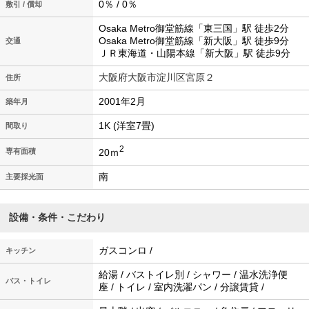
0％ / 0％
敷引 / 償却
Osaka Metro御堂筋線「東三国」駅 徒歩2分
Osaka Metro御堂筋線「新大阪」駅 徒歩9分
交通
ＪＲ東海道・山陽本線「新大阪」駅 徒歩9分
大阪府大阪市淀川区宮原２
住所
2001年2月
築年月
1K (洋室7畳)
間取り
2
20ｍ
専有面積
南
主要採光面
設備・条件・こだわり
ガスコンロ /
キッチン
給湯 / バストイレ別 / シャワー / 温水洗浄便
バス・トイレ
座 / トイレ / 室内洗濯パン / 分譲賃貸 /