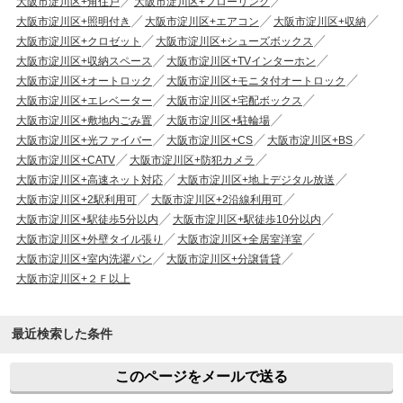
大阪市淀川区+角住戸
大阪市淀川区+フローリング
大阪市淀川区+照明付き
大阪市淀川区+エアコン
大阪市淀川区+収納
大阪市淀川区+クロゼット
大阪市淀川区+シューズボックス
大阪市淀川区+収納スペース
大阪市淀川区+TVインターホン
大阪市淀川区+オートロック
大阪市淀川区+モニタ付オートロック
大阪市淀川区+エレベーター
大阪市淀川区+宅配ボックス
大阪市淀川区+敷地内ごみ置
大阪市淀川区+駐輪場
大阪市淀川区+光ファイバー
大阪市淀川区+CS
大阪市淀川区+BS
大阪市淀川区+CATV
大阪市淀川区+防犯カメラ
大阪市淀川区+高速ネット対応
大阪市淀川区+地上デジタル放送
大阪市淀川区+2駅利用可
大阪市淀川区+2沿線利用可
大阪市淀川区+駅徒歩5分以内
大阪市淀川区+駅徒歩10分以内
大阪市淀川区+外壁タイル張り
大阪市淀川区+全居室洋室
大阪市淀川区+室内洗濯パン
大阪市淀川区+分譲賃貸
大阪市淀川区+２Ｆ以上
最近検索した条件
このページをメールで送る