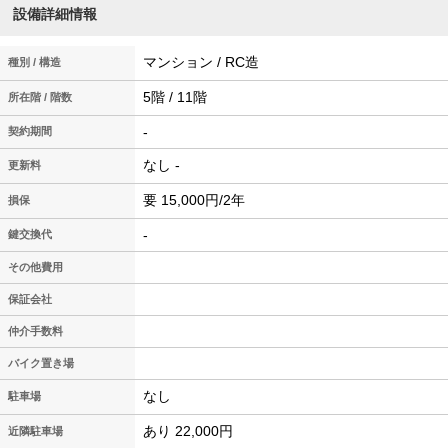
設備詳細情報
マンション / RC造
種別 / 構造
5階 / 11階
所在階 / 階数
-
契約期間
なし -
更新料
要 15,000円/2年
損保
-
鍵交換代
その他費用
保証会社
仲介手数料
バイク置き場
なし
駐車場
あり 22,000円
近隣駐車場