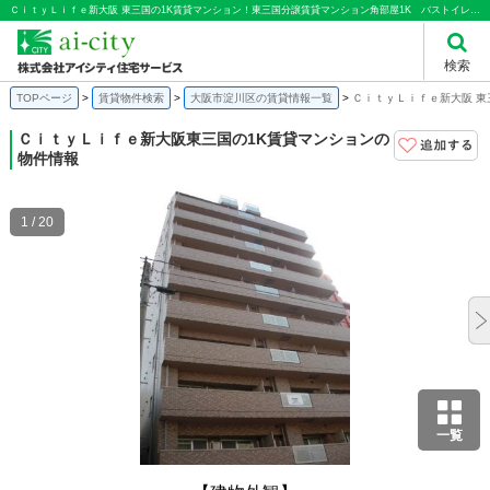
ＣｉｔｙＬｉｆｅ新大阪 東三国の1K賃貸マンション！東三国分譲賃貸マンション角部屋1K バストイレセパレートオートロックオートロック｜株式会社アイシティ住宅サービス
検索
TOPページ
賃貸物件検索
大阪市淀川区の賃貸情報一覧
ＣｉｔｙＬｉｆｅ新大阪 東
ＣｉｔｙＬｉｆｅ新大阪
東三国の1K賃貸マンションの
物件情報
1 / 20
一覧