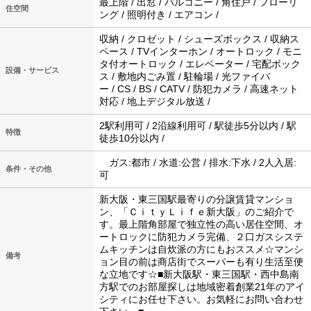
最上階 / 出窓 / バルコニー / 角住戸 / フローリ
住空間
ング / 照明付き / エアコン /
収納 / クロゼット / シューズボックス / 収納ス
ペース / TVインターホン / オートロック / モニ
タ付オートロック / エレベーター / 宅配ボック
設備・サービス
ス / 敷地内ごみ置 / 駐輪場 / 光ファイバ
ー / CS / BS / CATV / 防犯カメラ / 高速ネット
対応 / 地上デジタル放送 /
2駅利用可 / 2沿線利用可 / 駅徒歩5分以内 / 駅
特徴
徒歩10分以内 /
ガス:都市 / 水道:公営 / 排水:下水 / 2人入居:
条件・その他
可
新大阪・東三国駅最寄りの分譲賃貸マンショ
ン、「ＣｉｔｙＬｉｆｅ新大阪」のご紹介で
す。最上階角部屋で独立性の高い居住空間、オ
ートロックに防犯カメラ完備、２口ガスシステ
ムキッチンは自炊派の方にもおススメ☆マンシ
備考
ョン目の前は商店街でスーパーも有り生活至便
な立地です☆■新大阪駅・東三国駅・西中島南
方駅でのお部屋探しは地域密着創業21年のアイ
シティにお任せ下さい。お気軽にお問い合わせ