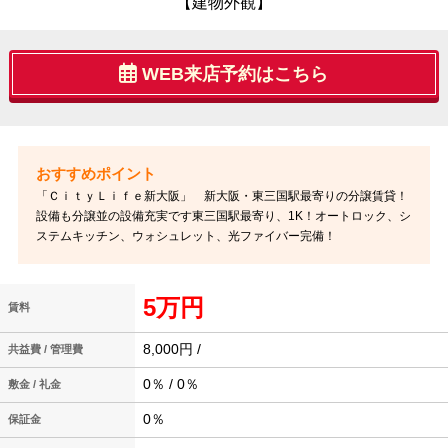
【建物外観】
WEB来店予約はこちら
「ＣｉｔｙＬｉｆｅ新大阪」 新大阪・東三国駅最寄りの分譲賃貸！
設備も分譲並の設備充実です東三国駅最寄り、1K！オートロック、シ
ステムキッチン、ウォシュレット、光ファイバー完備！
5万円
賃料
8,000円 /
共益費 / 管理費
0％ / 0％
敷金 / 礼金
0％
保証金