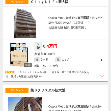
ＣｉｔｙＬｉｆｅ新大阪
マンション
Osaka Metro御堂筋線
東三国駅
/ 徒歩2分
築年月2001年2月 / 11階建
大阪府大阪市淀川区東三国２
5
6.4万円
階
8,000円
0ヶ月
1ヶ月
敷
礼
2
5階
1DK（30ｍ
）
「ＣｉｔｙＬｉｆｅ新大阪」 新大阪・東三国駅最寄りの分譲賃
貸！ 設備も分譲並の設備充実です
第６クリスタル新大阪
マンション
Osaka Metro御堂筋線
東三国駅
/ 徒歩2分