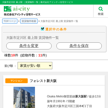
大阪市淀川区 最上階 ｜賃貸物件一覧｜株式会社アイシティ住宅サービス
検索
TOPページ
賃貸物件検索
大阪市淀川区 最上階 賃貸物件一覧
選択中の条件
大阪市淀川区 最上階 賃貸物件一覧
条件を変更
条件を保存
棟数
10
件 (総物件数：
11
件)
並び順 ：
フォレスト新大阪
マンション
Osaka Metro御堂筋線
新大阪駅
/ 徒歩12分
築年月1991年 / 5階建
大阪府大阪市淀川区三国本町1丁目