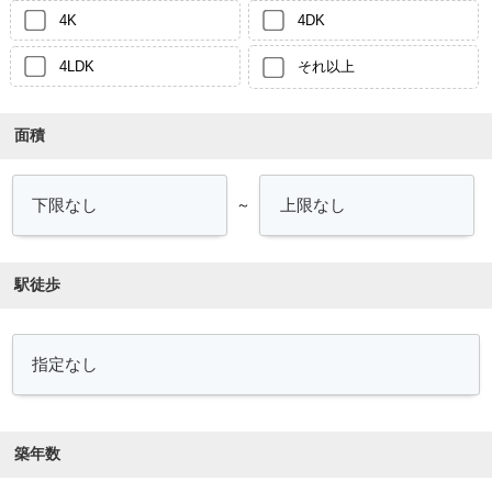
4K
4DK
4LDK
それ以上
面積
～
駅徒歩
築年数