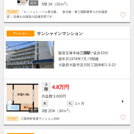
2
5階
1K（20ｍ
）
「ＣｉｔｙＬｉｆｅ新大阪」 新大阪・東三国駅最寄りの分譲賃
貸！ 設備も分譲並の設備充実です
サンシャインマンション
マンション
阪急宝塚本線
三国駅
/ 徒歩10分
築年月1978年7月 / 5階建
大阪府大阪市淀川区三国本町1-3-22
3
4.8万円
階
3,000円
1ヶ月
敷
礼
2
3階
2DK（30ｍ
）
三国本町賃貸マンション2DK