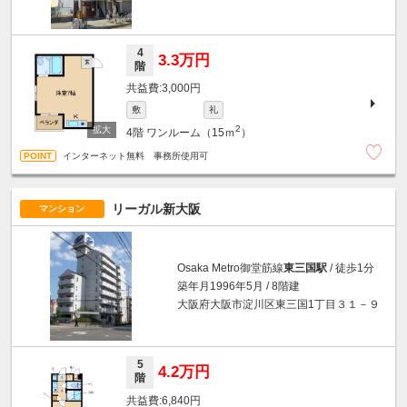
4
3.3万円
階
3,000円
敷
礼
2
4階
ワンルーム（15ｍ
）
インターネット無料 事務所使用可
リーガル新大阪
マンション
Osaka Metro御堂筋線
東三国駅
/ 徒歩1分
築年月1996年5月 / 8階建
大阪府大阪市淀川区東三国1丁目３１－９
5
4.2万円
階
6,840円