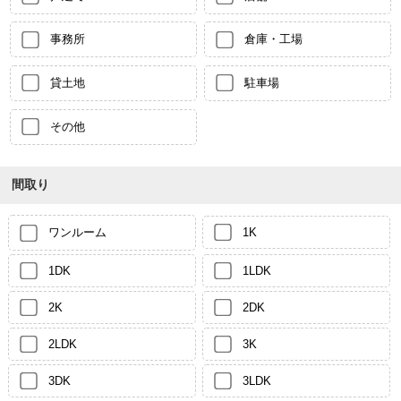
事務所
倉庫・工場
貸土地
駐車場
その他
間取り
ワンルーム
1K
1DK
1LDK
2K
2DK
2LDK
3K
3DK
3LDK