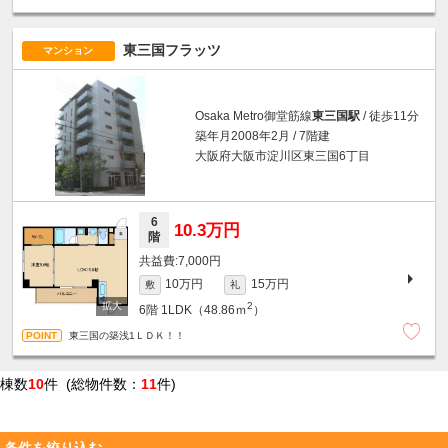
東三国フラッツ
マンション
Osaka Metro御堂筋線
東三国駅
/ 徒歩11分
築年月2008年2月 / 7階建
大阪府大阪市淀川区東三国6丁目
6
10.3万円
階
7,000円
10万円
15万円
敷
礼
2
6階
1LDK（48.86ｍ
）
東三国の築浅1ＬＤＫ！！
棟数
10
件 (総物件数：
11
件)
条件を絞り込む