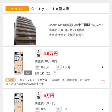
ＣｉｔｙＬｉｆｅ新大阪
マンション
Osaka Metro御堂筋線
東三国駅
/ 徒歩2分
築年月2001年2月 / 11階建
大阪府大阪市淀川区宮原２
3
4.6万円
階
10,000円
0ヶ月
1ヶ月
敷
礼
2
3階
1K（20ｍ
）
「ＣｉｔｙＬｉｆｅ新大阪」 新大阪・東三国駅最寄りの分譲賃
貸！ 設備も分譲並の設備充実です
5
5万円
階
8,000円
0％
0％
敷
礼