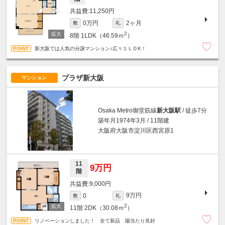
11,250円
0万円
2ヶ月
敷
礼
2
8階
1LDK（46.59ｍ
）
新大阪では人気の分譲マンション♪広々１ＬＤK！
プラザ新大阪
マンション
Osaka Metro御堂筋線
新大阪駅
/ 徒歩7分
築年月1974年3月 / 11階建
大阪府大阪市淀川区西宮原1
11
9万円
階
9,000円
9万円
0
敷
礼
2
11階
2DK（30.08ｍ
）
リノベーションしました！ 全て新品 陽当たり良好