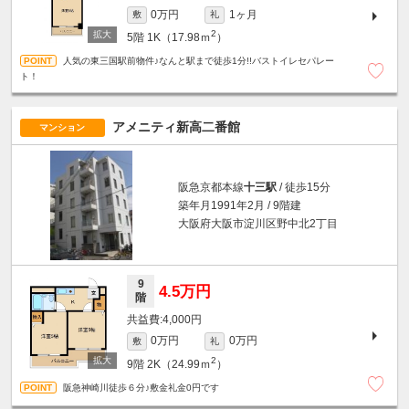
0万円
1ヶ月
敷
礼
2
5階
1K（17.98ｍ
）
人気の東三国駅前物件♪なんと駅まで徒歩1分!!バストイレセパレー
ト！
アメニティ新高二番館
マンション
阪急京都本線
十三駅
/ 徒歩15分
築年月1991年2月 / 9階建
大阪府大阪市淀川区野中北2丁目
9
4.5万円
階
4,000円
0万円
0万円
敷
礼
2
9階
2K（24.99ｍ
）
阪急神崎川徒歩６分♪敷金礼金0円です