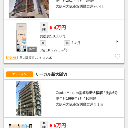
築年月2017年4月 / 9階建
大阪府大阪市淀川区宮原2-8-11
8
6.4万円
階
10,000円
1ヶ月
敷
礼
2
8階
1K（27.6ｍ
）
新大阪賃貸マンション1K
リーガル新大阪Ⅵ
マンション
Osaka Metro御堂筋線
新大阪駅
/ 徒歩6分
築年月1999年8月 / 10階建
大阪府大阪市淀川区宮原１丁目
8
8.5万円
階