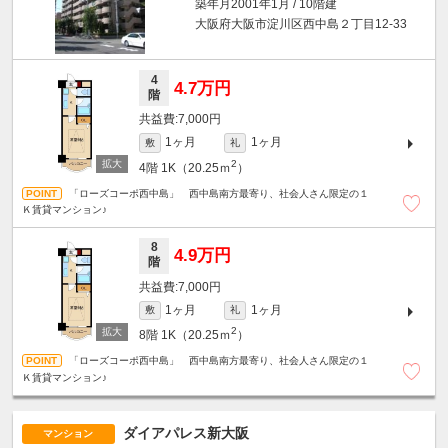
築年月2001年1月 / 10階建
大阪府大阪市淀川区西中島２丁目12-33
4
4.7万円
階
7,000円
1ヶ月
1ヶ月
敷
礼
2
4階
1K（20.25ｍ
）
「ローズコーポ西中島」 西中島南方最寄り、社会人さん限定の１
Ｋ賃貸マンション♪
8
4.9万円
階
7,000円
1ヶ月
1ヶ月
敷
礼
2
8階
1K（20.25ｍ
）
「ローズコーポ西中島」 西中島南方最寄り、社会人さん限定の１
Ｋ賃貸マンション♪
ダイアパレス新大阪
マンション