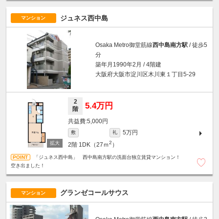
ジュネス西中島
マンション
Osaka Metro御堂筋線
西中島南方駅
/ 徒歩5
分
築年月1990年2月 / 4階建
大阪府大阪市淀川区木川東１丁目5-29
2
5.4万円
階
5,000円
5万円
敷
礼
2
2階
1DK（27ｍ
）
「ジュネス西中島」 西中島南方駅の洗面台独立賃貸マンション！
空き出ました！
グランゼコールサウス
マンション