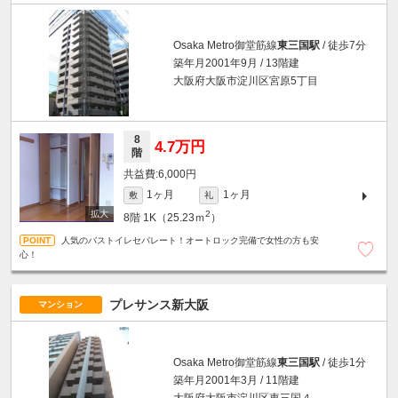
Osaka Metro御堂筋線
東三国駅
/ 徒歩7分
築年月2001年9月 / 13階建
大阪府大阪市淀川区宮原5丁目
8
4.7万円
階
6,000円
1ヶ月
1ヶ月
敷
礼
2
8階
1K（25.23ｍ
）
人気のバストイレセパレート！オートロック完備で女性の方も安
心！
プレサンス新大阪
マンション
Osaka Metro御堂筋線
東三国駅
/ 徒歩1分
築年月2001年3月 / 11階建
大阪府大阪市淀川区東三国４