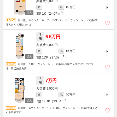
9,000円
10万円
敷
礼
2
3階
1K（24.67ｍ
）
新大阪、カウンターキッチンのワンルーム、ウォシュレット完備♪管
理人さんも常駐ですよ
3
6.5万円
階
9,000円
15万円
敷
礼
2
3階
1DK（27.09ｍ
）
新大阪、１DK、ウォシュレット完備♪新大阪で人気のエリアに立
地 周辺施設充実!
7
7万円
階
9,000円
20万円
敷
礼
2
7階
1LDK（33.54ｍ
）
新大阪、カウンターキッチン１LDK、ウォシュレット完備♪管理人さ
んも常駐です