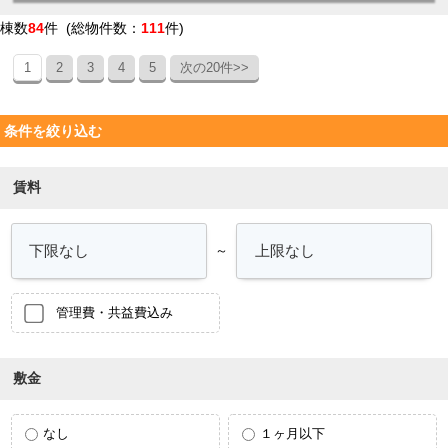
棟数
84
件 (総物件数：
111
件)
1
2
3
4
5
次の20件>>
条件を絞り込む
賃料
～
管理費・共益費込み
敷金
なし
１ヶ月以下