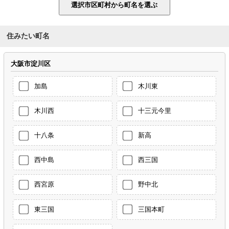
住みたい町名
大阪市淀川区
加島
木川東
木川西
十三元今里
十八条
新高
西中島
西三国
西宮原
野中北
東三国
三国本町