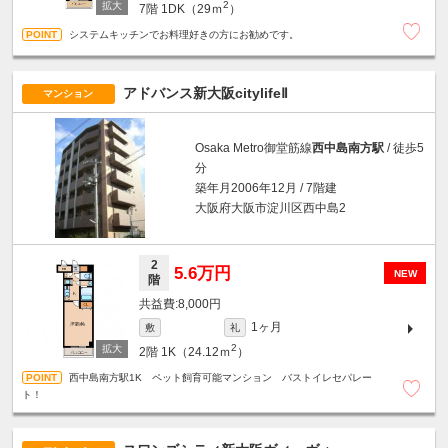
2
7階
1DK（29ｍ
）
システムキッチンでお料理好きの方にお勧めです。
アドバンス新大阪citylifeⅡ
マンション
Osaka Metro御堂筋線
西中島南方駅
/ 徒歩5
分
築年月2006年12月 / 7階建
大阪府大阪市淀川区西中島2
2
5.6万円
NEW
階
8,000円
1ヶ月
敷
礼
2
2階
1K（24.12ｍ
）
西中島南方駅1K ペット飼育可能マンション バストイレセパレー
ト！