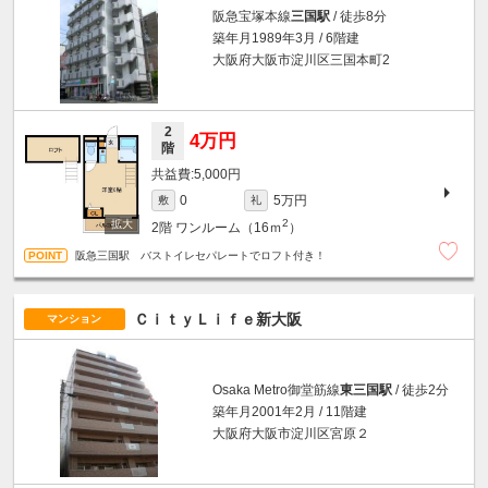
阪急宝塚本線
三国駅
/ 徒歩8分
築年月1989年3月 / 6階建
大阪府大阪市淀川区三国本町2
2
4万円
階
5,000円
5万円
0
敷
礼
2
2階
ワンルーム（16ｍ
）
阪急三国駅 バストイレセパレートでロフト付き！
ＣｉｔｙＬｉｆｅ新大阪
マンション
Osaka Metro御堂筋線
東三国駅
/ 徒歩2分
築年月2001年2月 / 11階建
大阪府大阪市淀川区宮原２