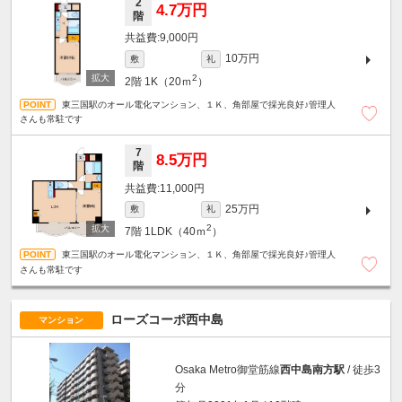
2
4.7万円
階
9,000円
10万円
敷
礼
2
2階
1K（20ｍ
）
東三国駅のオール電化マンション、１Ｋ、角部屋で採光良好♪管理人
さんも常駐です
7
8.5万円
階
11,000円
25万円
敷
礼
2
7階
1LDK（40ｍ
）
東三国駅のオール電化マンション、１Ｋ、角部屋で採光良好♪管理人
さんも常駐です
ローズコーポ西中島
マンション
Osaka Metro御堂筋線
西中島南方駅
/ 徒歩3
分