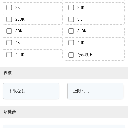
2K
2DK
2LDK
3K
3DK
3LDK
4K
4DK
4LDK
それ以上
面積
～
駅徒歩