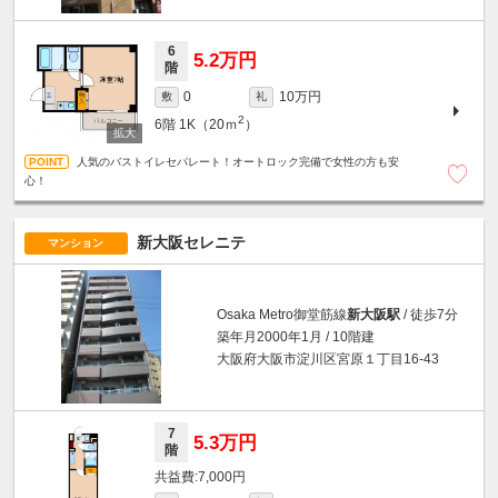
6
5.2万円
階
10万円
0
敷
礼
2
6階
1K（20ｍ
）
人気のバストイレセパレート！オートロック完備で女性の方も安
心！
新大阪セレニテ
マンション
Osaka Metro御堂筋線
新大阪駅
/ 徒歩7分
築年月2000年1月 / 10階建
大阪府大阪市淀川区宮原１丁目16-43
7
5.3万円
階
7,000円