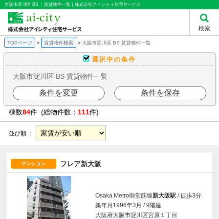
大阪市淀川区 BS ｜賃貸物件一覧｜株式会社アイシティ住宅サービス
検索
TOPページ
賃貸物件検索
大阪市淀川区 BS 賃貸物件一覧
選択中の条件
大阪市淀川区 BS 賃貸物件一覧
条件を変更
条件を保存
棟数
84
件 (総物件数：
111
件)
並び順 ：
フレア新大阪
マンション
Osaka Metro御堂筋線
新大阪駅
/ 徒歩3分
築年月1996年3月 / 9階建
大阪府大阪市淀川区宮原１丁目