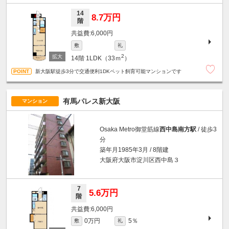
14
8.7万円
階
6,000円
敷
礼
2
14階
1LDK（33ｍ
）
新大阪駅徒歩3分で交通便利1DKペット飼育可能マンションです
有馬パレス新大阪
マンション
Osaka Metro御堂筋線
西中島南方駅
/ 徒歩3
分
築年月1985年3月 / 8階建
大阪府大阪市淀川区西中島３
7
5.6万円
階
6,000円
0万円
5％
敷
礼