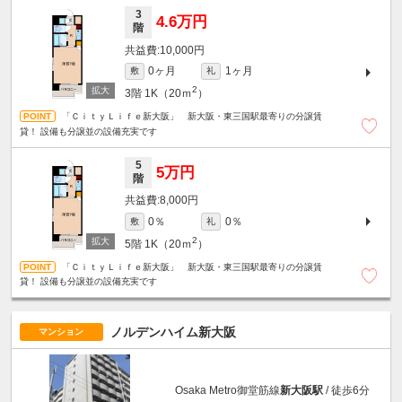
3
4.6万円
階
10,000円
0ヶ月
1ヶ月
敷
礼
2
3階
1K（20ｍ
）
「ＣｉｔｙＬｉｆｅ新大阪」 新大阪・東三国駅最寄りの分譲賃
貸！ 設備も分譲並の設備充実です
5
5万円
階
8,000円
0％
0％
敷
礼
2
5階
1K（20ｍ
）
「ＣｉｔｙＬｉｆｅ新大阪」 新大阪・東三国駅最寄りの分譲賃
貸！ 設備も分譲並の設備充実です
ノルデンハイム新大阪
マンション
Osaka Metro御堂筋線
新大阪駅
/ 徒歩6分