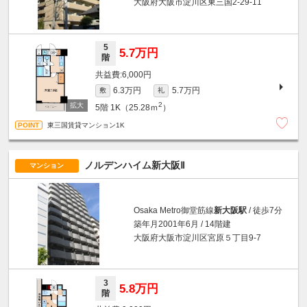
大阪府大阪市淀川区東三国2-29-11
5
5.7万円
階
6,000円
6.3万円
5.7万円
敷
礼
2
5階
1K（25.28ｍ
）
東三国賃貸マンション1K
ノルデンハイム新大阪Ⅱ
マンション
Osaka Metro御堂筋線
新大阪駅
/ 徒歩7分
築年月2001年6月 / 14階建
大阪府大阪市淀川区宮原５丁目9-7
3
5.8万円
階