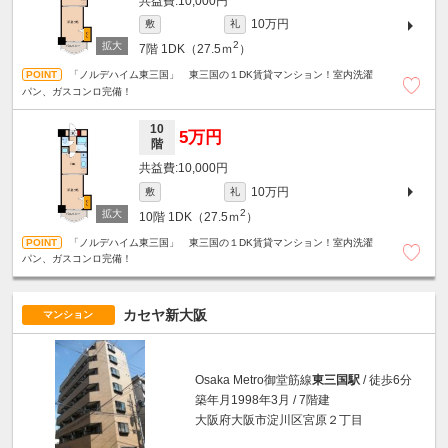
10,000円
10万円
敷
礼
2
7階
1DK（27.5ｍ
）
「ノルデハイム東三国」 東三国の１DK賃貸マンション！室内洗濯
パン、ガスコンロ完備！
10
5万円
階
10,000円
10万円
敷
礼
2
10階
1DK（27.5ｍ
）
「ノルデハイム東三国」 東三国の１DK賃貸マンション！室内洗濯
パン、ガスコンロ完備！
カセヤ新大阪
マンション
Osaka Metro御堂筋線
東三国駅
/ 徒歩6分
築年月1998年3月 / 7階建
大阪府大阪市淀川区宮原２丁目