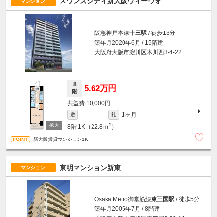
スワンズシティ新大阪ヴィーヴォ
マンション
阪急神戸本線
十三駅
/ 徒歩13分
築年月2020年6月 / 15階建
大阪府大阪市淀川区木川西3-4-22
8
5.62万円
階
10,000円
1ヶ月
敷
礼
2
8階
1K（22.8ｍ
）
新大阪賃貸マンション1K
東明マンション新東
マンション
Osaka Metro御堂筋線
東三国駅
/ 徒歩5分
築年月2005年7月 / 8階建