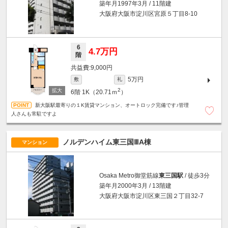
築年月1997年3月 / 11階建
大阪府大阪市淀川区宮原５丁目8-10
6
4.7万円
階
9,000円
5万円
敷
礼
2
6階
1K（20.71ｍ
）
新大阪駅最寄りの１K賃貸マンション、オートロック完備です♪管理
人さんも常駐ですよ
ノルデンハイム東三国ⅢA棟
マンション
Osaka Metro御堂筋線
東三国駅
/ 徒歩3分
築年月2000年3月 / 13階建
大阪府大阪市淀川区東三国２丁目32-7