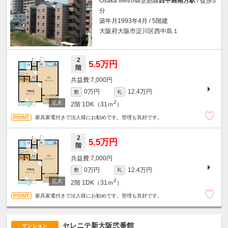
Osaka Metro御堂筋線
西中島南方駅
/ 徒歩3
分
築年月1993年4月 / 5階建
大阪府大阪市淀川区西中島１
2
5.5万円
階
7,000円
0万円
12.4万円
敷
礼
2
2階
1DK（31ｍ
）
家具家電付きで法人様にお勧めです。管理も良好です。
2
5.5万円
階
7,000円
0万円
12.4万円
敷
礼
2
2階
1DK（31ｍ
）
家具家電付きで法人様にお勧めです。管理も良好です。
セレニテ新大阪弐番館
マンション