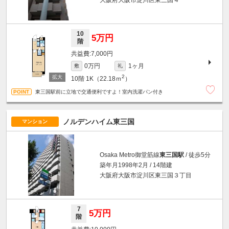
10
5万円
階
7,000円
0万円
1ヶ月
敷
礼
2
10階
1K（22.18ｍ
）
東三国駅前に立地で交通便利ですよ！室内洗濯パン付き
ノルデンハイム東三国
マンション
Osaka Metro御堂筋線
東三国駅
/ 徒歩5分
築年月1998年2月 / 14階建
大阪府大阪市淀川区東三国３丁目
7
5万円
階