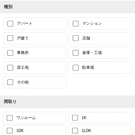
種別
アパート
マンション
戸建て
店舗
事務所
倉庫・工場
貸土地
駐車場
その他
間取り
ワンルーム
1K
1DK
1LDK