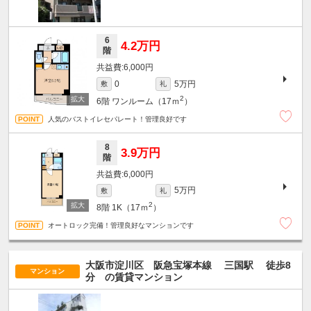
6
4.2万円
階
6,000円
5万円
0
敷
礼
2
6階
ワンルーム（17ｍ
）
人気のバストイレセパレート！管理良好です
8
3.9万円
階
6,000円
5万円
敷
礼
2
8階
1K（17ｍ
）
オートロック完備！管理良好なマンションです
大阪市淀川区 阪急宝塚本線
三国駅
徒歩8
マンション
分
の賃貸マンション