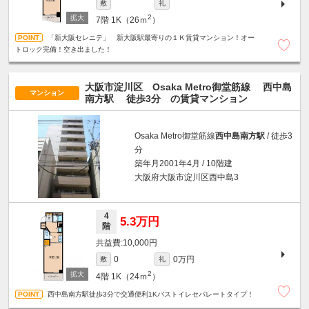
敷
礼
2
7階
1K（26ｍ
）
「新大阪セレニテ」 新大阪駅最寄りの１Ｋ賃貸マンション！オー
トロック完備！空き出ました！
大阪市淀川区 Osaka Metro御堂筋線
西中島
マンション
南方駅
徒歩3分
の賃貸マンション
Osaka Metro御堂筋線
西中島南方駅
/ 徒歩3
分
築年月2001年4月 / 10階建
大阪府大阪市淀川区西中島3
4
5.3万円
階
10,000円
0万円
0
敷
礼
2
4階
1K（24ｍ
）
西中島南方駅徒歩3分で交通便利1Kバストイレセパレートタイプ！