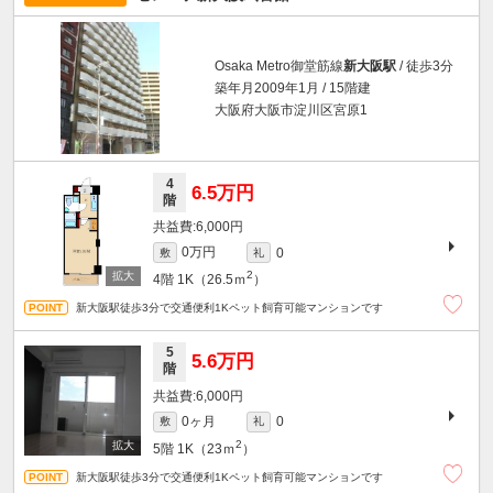
Osaka Metro御堂筋線
新大阪駅
/ 徒歩3分
築年月2009年1月 / 15階建
大阪府大阪市淀川区宮原1
4
6.5万円
階
6,000円
0万円
0
敷
礼
2
4階
1K（26.5ｍ
）
新大阪駅徒歩3分で交通便利1Kペット飼育可能マンションです
5
5.6万円
階
6,000円
0ヶ月
0
敷
礼
2
5階
1K（23ｍ
）
新大阪駅徒歩3分で交通便利1Kペット飼育可能マンションです