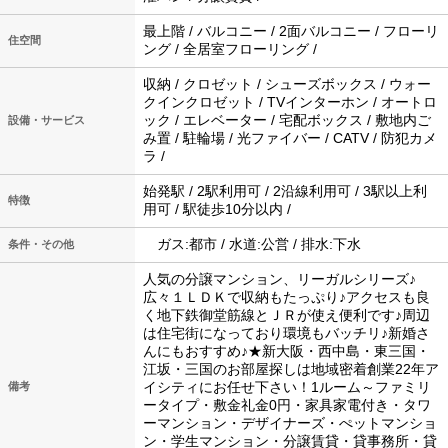
最上階 / バルコニー / 2面バルコニー / フローリ
住空間
ング / 全居室フローリング /
収納 / クロゼット / シューズボックス / ウォー
クインクロゼット / TVインターホン / オートロ
ック / エレベーター / 宅配ボックス / 敷地内ご
設備・サービス
み置 / 駐輪場 / 光ファイバー / CATV / 防犯カメ
ラ /
始発駅 / 2駅利用可 / 2沿線利用可 / 3駅以上利
特徴
用可 / 駅徒歩10分以内 /
ガス:都市 / 水道:公営 / 排水:下水
条件・その他
人気の分譲マンション、リーガルシリーズ♪
広々１ＬＤＫで収納もたっぷり♪アクセスも良
く地下鉄御堂筋線とＪＲが使え便利です♪周辺
は住宅街になっており環境もバッチリ♪新婚さ
んにもおすすめ♪★新大阪・西中島・東三国・
江坂・三国のお部屋探しは地域密着創業22年ア
イシティにお任せ下さい！1ルーム～ファミリ
備考
ータイプ・敷金礼金0円・家具家電付き・タワ
ーマンション・デザイナーズ・ぺットマンショ
ン・学生マンション・分譲賃貸・貸事務所・貸