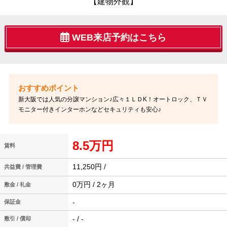
【建物外観】
WEB来店予約はこちら
新大阪では人気の分譲マンション♪広々１ＬＤK！オートロック、ＴＶ
モニター付きインターホンなどセキュリティも安心♪
8.5万円
賃料
11,250円 /
共益費 / 管理費
0万円 / 2ヶ月
敷金 / 礼金
-
保証金
- / -
敷引 / 償却