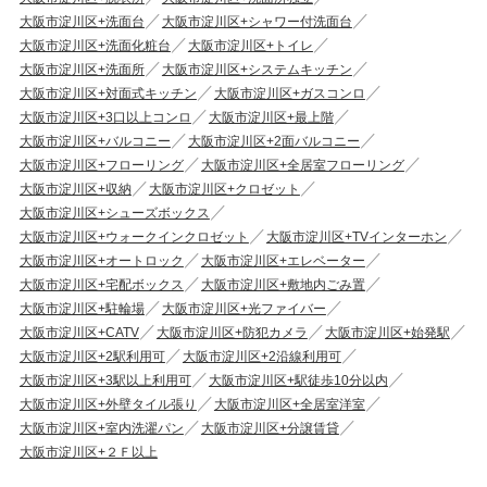
大阪市淀川区+洗面台
大阪市淀川区+シャワー付洗面台
大阪市淀川区+洗面化粧台
大阪市淀川区+トイレ
大阪市淀川区+洗面所
大阪市淀川区+システムキッチン
大阪市淀川区+対面式キッチン
大阪市淀川区+ガスコンロ
大阪市淀川区+3口以上コンロ
大阪市淀川区+最上階
大阪市淀川区+バルコニー
大阪市淀川区+2面バルコニー
大阪市淀川区+フローリング
大阪市淀川区+全居室フローリング
大阪市淀川区+収納
大阪市淀川区+クロゼット
大阪市淀川区+シューズボックス
大阪市淀川区+ウォークインクロゼット
大阪市淀川区+TVインターホン
大阪市淀川区+オートロック
大阪市淀川区+エレベーター
大阪市淀川区+宅配ボックス
大阪市淀川区+敷地内ごみ置
大阪市淀川区+駐輪場
大阪市淀川区+光ファイバー
大阪市淀川区+CATV
大阪市淀川区+防犯カメラ
大阪市淀川区+始発駅
大阪市淀川区+2駅利用可
大阪市淀川区+2沿線利用可
大阪市淀川区+3駅以上利用可
大阪市淀川区+駅徒歩10分以内
大阪市淀川区+外壁タイル張り
大阪市淀川区+全居室洋室
大阪市淀川区+室内洗濯パン
大阪市淀川区+分譲賃貸
大阪市淀川区+２Ｆ以上