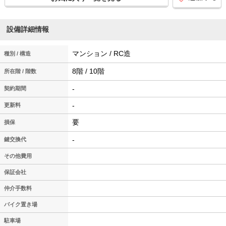
設備詳細情報
マンション / RC造
種別 / 構造
8階 / 10階
所在階 / 階数
-
契約期間
-
更新料
要
損保
-
鍵交換代
その他費用
保証会社
仲介手数料
バイク置き場
駐車場