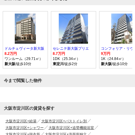
ドルチェヴィータ新大阪
セレニテ新大阪プリエ
8.2万円
8.7万円
9万円
ワンルーム（29.71㎡）
1DK（25.34㎡）
1K（24.84㎡）
新大阪
/徒歩10分
東淀川
/徒歩2分
新大阪
/徒歩10分
今まで閲覧した物件
大阪市淀川区の賃貸を探す
大阪市淀川区+給湯
大阪市淀川区+バストイレ別
大阪市淀川区+シャワー
大阪市淀川区+追焚機能浴室
大阪市淀川区+脱衣所
大阪市淀川区+洗面所独立