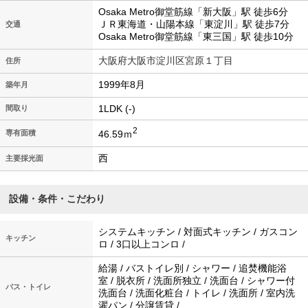
Osaka Metro御堂筋線「新大阪」駅 徒歩6分
ＪＲ東海道・山陽本線「東淀川」駅 徒歩7分
交通
Osaka Metro御堂筋線「東三国」駅 徒歩10分
大阪府大阪市淀川区宮原１丁目
住所
1999年8月
築年月
1LDK (-)
間取り
2
46.59ｍ
専有面積
西
主要採光面
設備・条件・こだわり
システムキッチン / 対面式キッチン / ガスコン
キッチン
ロ / 3口以上コンロ /
給湯 / バストイレ別 / シャワー / 追焚機能浴
室 / 脱衣所 / 洗面所独立 / 洗面台 / シャワー付
バス・トイレ
洗面台 / 洗面化粧台 / トイレ / 洗面所 / 室内洗
濯パン / 分譲賃貸 /