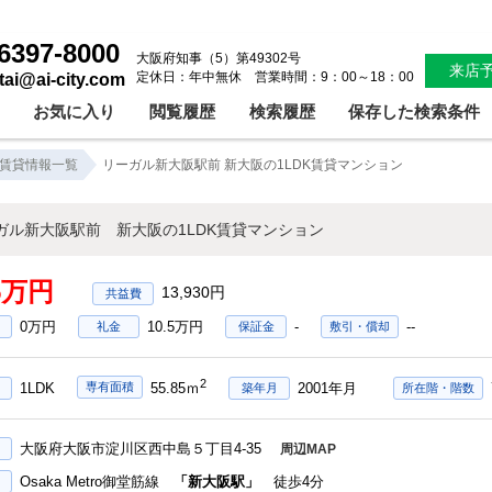
リーガル新大阪駅前 新大阪の1LDK賃貸マンション！新大阪駅前分譲賃貸1LDKシステムキッチン浴室乾燥追炊きオートロック 防犯カメラ｜株式会社アイシティ住宅サービス
6397-8000
大阪府知事（5）第49302号
来店
定休日：年中無休 営業時間：9：00～18：00
ntai@ai-city.com
お気に入り
閲覧履歴
検索履歴
保存した検索条件
賃貸情報一覧
リーガル新大阪駅前 新大阪の1LDK賃貸マンション
ガル新大阪駅前 新大阪の1LDK賃貸マンション
.5万円
13,930円
0万円
10.5万円
-
--
礼金
保証金
敷引・償却
2
1LDK
2001年月
専有面積
55.85ｍ
築年月
所在階・階数
大阪府大阪市淀川区西中島５丁目4-35
周辺MAP
Osaka Metro御堂筋線
「新大阪駅」
徒歩4分