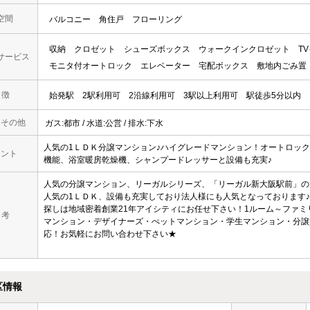
空間
バルコニー
角住戸
フローリング
収納
クロゼット
シューズボックス
ウォークインクロゼット
T
サービス
モニタ付オートロック
エレベーター
宅配ボックス
敷地内ごみ置
 徴
始発駅
2駅利用可
2沿線利用可
3駅以上利用可
駅徒歩5分以内
・その他
ガス:都市 / 水道:公営 / 排水:下水
人気の1ＬＤＫ分譲マンション♪ハイグレードマンション！オートロッ
メント
機能、浴室暖房乾燥機、シャンプードレッサーと設備も充実♪
人気の分譲マンション、リーガルシリーズ、「リーガル新大阪駅前」の
人気の1ＬＤＫ、設備も充実しており法人様にも人気となっております
探しは地域密着創業21年アイシティにお任せ下さい！1ルーム～ファミ
 考
マンション・デザイナーズ・ぺットマンション・学生マンション・分譲
応！お気軽にお問い合わせ下さい★
区情報