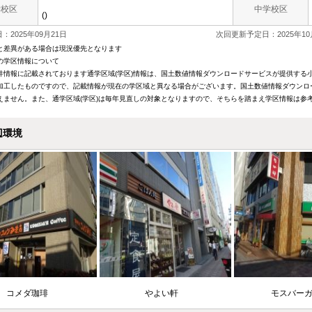
学校区
中学校区
()
：2025年09月21日
次回更新予定日：2025年10
と差異がある場合は現況優先となります
の学区情報について
件情報に記載されております通学区域(学区)情報は、国土数値情報ダウンロードサービスが提供する小学
加工したものですので、記載情報が現在の学区域と異なる場合がございます。国土数値情報ダウンロ
えません。また、通学区域(学区)は毎年見直しの対象となりますので、そちらを踏まえ学区情報は参
辺環境
コメダ珈琲
やよい軒
モスバー