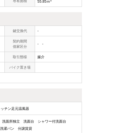
2
専有面積
55.85ｍ
鍵交換代
-
契約期間
- -
借家区分
取引態様
媒介
バイク置き場
キッチン足元温風器
洗面所独立
洗面台
シャワー付洗面台
洗濯パン
分譲賃貸