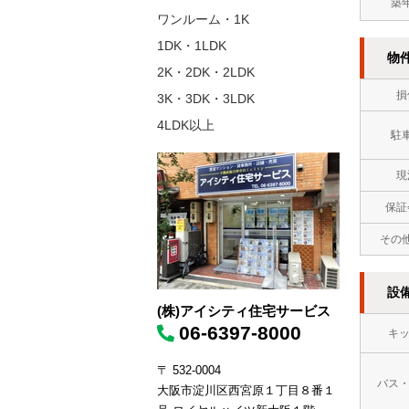
築
ワンルーム・1K
1DK・1LDK
物
2K・2DK・2LDK
損
3K・3DK・3LDK
4LDK以上
駐
現
保証
その
設
(株)アイシティ住宅サービス
06-6397-8000
キ
〒 532-0004
バス
大阪市淀川区西宮原１丁目８番１