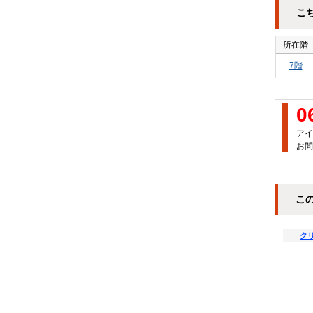
こ
所在階
7階
0
アイ
お問
こ
ク