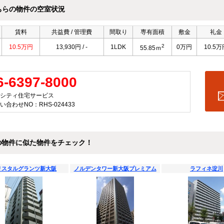
ちらの物件の空室状況
賃料
共益費 / 管理費
間取り
専有面積
敷金
礼金
2
10.5万円
13,930円 / -
1LDK
0万円
10.5万
55.85ｍ
6-6397-8000
シティ住宅サービス
い合わせNO：RHS-024433
の物件に似た物件をチェック！
リスタルグランツ新大阪
ノルデンタワー新大阪プレミアム
ラフィネ淀川