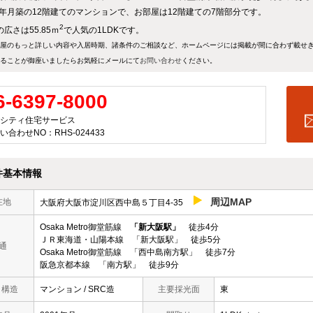
01年月築の12階建てのマンションで、お部屋は12階建ての7階部分です。
2
広さは55.85ｍ
で人気の1LDKです。
屋のもっと詳しい内容や入居時期、諸条件のご相談など、ホームページには掲載が間に合わず載せ
ることが御座いましたらお気軽にメールにて
お問い合わせ
ください。
6-6397-8000
シティ住宅サービス
い合わせNO：RHS-024433
件基本情報
周辺MAP
在地
大阪府大阪市淀川区西中島５丁目4-35
Osaka Metro御堂筋線
「新大阪駅」
徒歩4分
ＪＲ東海道・山陽本線 「新大阪駅」 徒歩5分
通
Osaka Metro御堂筋線 「西中島南方駅」 徒歩7分
阪急京都本線 「南方駅」 徒歩9分
/ 構造
マンション / SRC造
主要採光面
東