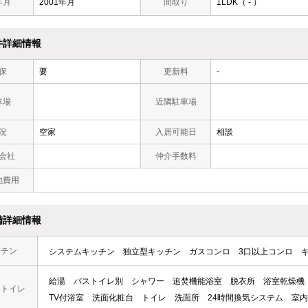
年月
2001年月
間取り
1LDK（ - ）
件詳細情報
保
要
更新料
-
車場
近隣駐車場
況
空家
入居可能日
相談
会社
仲介手数料
他費用
備詳細情報
ッチン
システムキッチン
独立型キッチン
ガスコンロ
3口以上コンロ
給湯
バストイレ別
シャワー
追焚機能浴室
脱衣所
浴室乾燥機
・トイレ
TV付浴室
洗面化粧台
トイレ
洗面所
24時間換気システム
室内