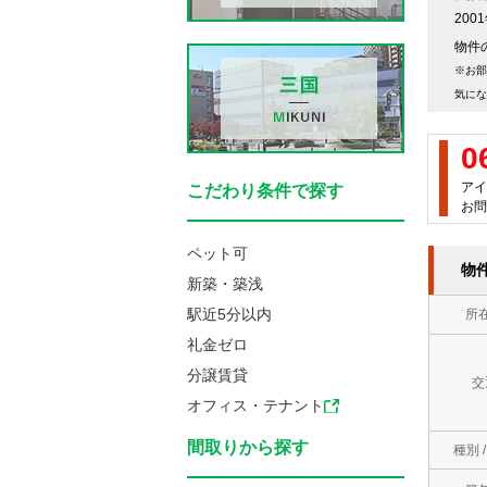
20
物件の
※お部
気にな
0
アイ
こだわり条件で探す
お問
ペット可
物
新築・築浅
駅近5分以内
所
礼金ゼロ
分譲賃貸
交
オフィス・テナント
間取りから探す
種別 