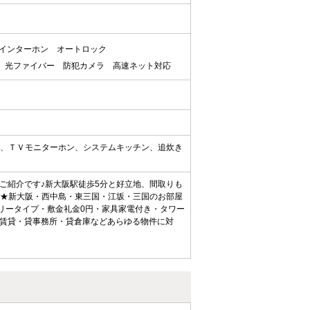
Vインターホン
オートロック
光ファイバー
防犯カメラ
高速ネット対応
ク、ＴＶモニターホン、システムキッチン、追炊き
ご紹介です♪新大阪駅徒歩5分と好立地、間取りも
♪★新大阪・西中島・東三国・江坂・三国のお部屋
リータイプ・敷金礼金0円・家具家電付き・タワー
賃貸・貸事務所・貸倉庫などあらゆる物件に対