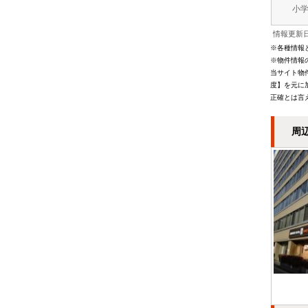
小
情報更新日
※各種情報
※物件情報
当サイト物
度】を元に
正確とは言
周