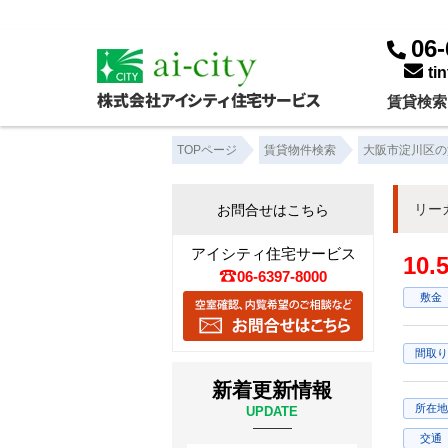
06-
ti
賃貸検索
TOPページ
賃貸物件検索
大阪市淀川区の
リー
お問合せはこちら
アイシティ住宅サービス
10
06-6397-8000
敷金
間取り
新着更新情報
所在地
UPDATE
交通