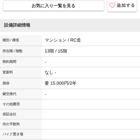
お気に入り一覧を見る
設備詳細情報
マンション / RC造
種別 / 構造
13階 / 15階
所在階 / 階数
-
契約期間
なし -
更新料
要 15,000円/2年
損保
-
鍵交換代
その他費用
保証会社
仲介手数料
バイク置き場