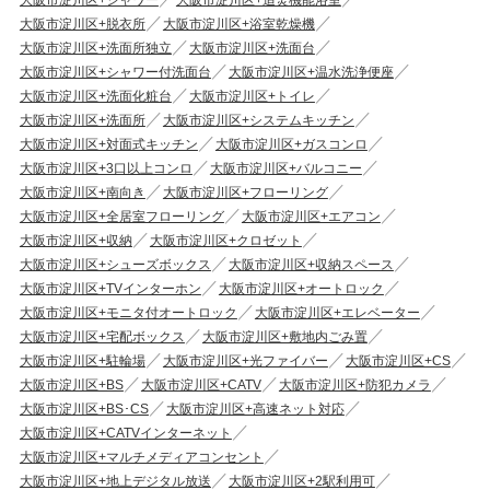
大阪市淀川区+脱衣所
大阪市淀川区+浴室乾燥機
大阪市淀川区+洗面所独立
大阪市淀川区+洗面台
大阪市淀川区+シャワー付洗面台
大阪市淀川区+温水洗浄便座
大阪市淀川区+洗面化粧台
大阪市淀川区+トイレ
大阪市淀川区+洗面所
大阪市淀川区+システムキッチン
大阪市淀川区+対面式キッチン
大阪市淀川区+ガスコンロ
大阪市淀川区+3口以上コンロ
大阪市淀川区+バルコニー
大阪市淀川区+南向き
大阪市淀川区+フローリング
大阪市淀川区+全居室フローリング
大阪市淀川区+エアコン
大阪市淀川区+収納
大阪市淀川区+クロゼット
大阪市淀川区+シューズボックス
大阪市淀川区+収納スペース
大阪市淀川区+TVインターホン
大阪市淀川区+オートロック
大阪市淀川区+モニタ付オートロック
大阪市淀川区+エレベーター
大阪市淀川区+宅配ボックス
大阪市淀川区+敷地内ごみ置
大阪市淀川区+駐輪場
大阪市淀川区+光ファイバー
大阪市淀川区+CS
大阪市淀川区+BS
大阪市淀川区+CATV
大阪市淀川区+防犯カメラ
大阪市淀川区+BS･CS
大阪市淀川区+高速ネット対応
大阪市淀川区+CATVインターネット
大阪市淀川区+マルチメディアコンセント
大阪市淀川区+地上デジタル放送
大阪市淀川区+2駅利用可