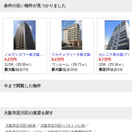
条件の近い物件が見つかりました
ノルデンタワー新大阪プレミアム
ドルチェヴィータ新大阪
セレニテ新大阪プリ
9.2万円
8.2万円
8.7万円
1LDK（35.50㎡）
ワンルーム（29.71㎡）
1DK（25.34㎡）
新大阪
/徒歩7分
新大阪
/徒歩10分
東淀川
/徒歩2分
今まで閲覧した物件
大阪市淀川区の賃貸を探す
大阪市淀川区+給湯
大阪市淀川区+バストイレ別
大阪市淀川区+シャワー
大阪市淀川区+追焚機能浴室