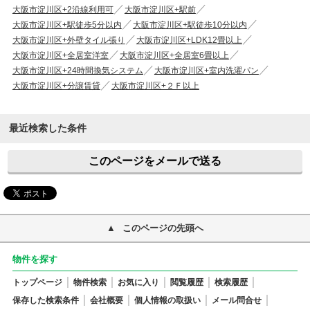
大阪市淀川区+2沿線利用可
大阪市淀川区+駅前
大阪市淀川区+駅徒歩5分以内
大阪市淀川区+駅徒歩10分以内
大阪市淀川区+外壁タイル張り
大阪市淀川区+LDK12畳以上
大阪市淀川区+全居室洋室
大阪市淀川区+全居室6畳以上
大阪市淀川区+24時間換気システム
大阪市淀川区+室内洗濯パン
大阪市淀川区+分譲賃貸
大阪市淀川区+２Ｆ以上
最近検索した条件
このページをメールで送る
このページの先頭へ
物件を探す
トップページ
物件検索
お気に入り
閲覧履歴
検索履歴
保存した検索条件
会社概要
個人情報の取扱い
メール問合せ