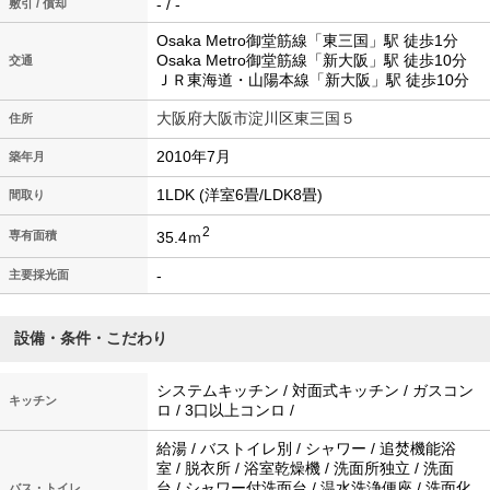
- / -
敷引 / 償却
Osaka Metro御堂筋線「東三国」駅 徒歩1分
Osaka Metro御堂筋線「新大阪」駅 徒歩10分
交通
ＪＲ東海道・山陽本線「新大阪」駅 徒歩10分
大阪府大阪市淀川区東三国５
住所
2010年7月
築年月
1LDK (洋室6畳/LDK8畳)
間取り
2
35.4ｍ
専有面積
-
主要採光面
設備・条件・こだわり
システムキッチン / 対面式キッチン / ガスコン
キッチン
ロ / 3口以上コンロ /
給湯 / バストイレ別 / シャワー / 追焚機能浴
室 / 脱衣所 / 浴室乾燥機 / 洗面所独立 / 洗面
台 / シャワー付洗面台 / 温水洗浄便座 / 洗面化
バス・トイレ