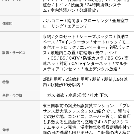
粧台 / トイレ / 洗面所 / 24時間換気システ
ム / 室内洗濯パン / 分譲賃貸 /
バルコニー / 南向き / フローリング / 全居室フ
住空間
ローリング / エアコン /
収納 / クロゼット / シューズボックス / 収納ス
ペース / TVインターホン / オートロック / モニ
タ付オートロック / エレベーター / 宅配ボック
ス / 敷地内ごみ置 / 駐輪場 / 光ファイバ
設備・サービス
ー / CS / BS / CATV / 防犯カメラ / BS･CS / 高
速ネット対応 / CATVインターネット / マルチ
メディアコンセント / 地上デジタル放送 /
2駅利用可 / 2沿線利用可 / 駅前 / 駅徒歩5分以
特徴
内 / 駅徒歩10分以内 /
ガス:都市 / 水道:公営 / 排水:下水
条件・その他
東三国駅前の築浅分譲賃貸マンション、「プレ
サンス新大阪クレスタ」のご紹介です。駅前す
ぐの好立地、コンビニ、スーパー近く、飲食店
も多数ある生活至便な立地です♪３口ガスシス
テムキッチン完備、浴室換気乾燥煖房機能付で
備考
雨の日の洗濯も困りません、ご転勤の法人様に