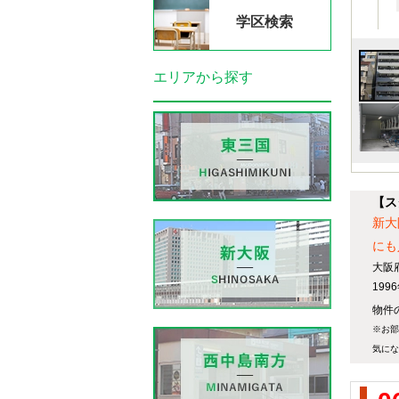
学区検索
エリアから探す
【ス
新大
にも
大阪
19
物件の
※お部
気にな