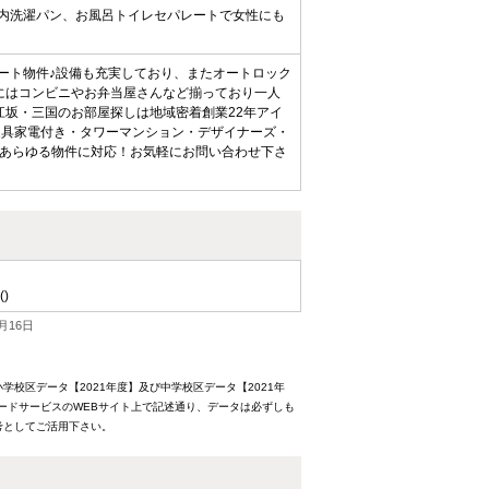
室内洗濯パン、お風呂トイレセパレートで女性にも
ート物件♪設備も充実しており、またオートロック
にはコンビニやお弁当屋さんなど揃っており一人
江坂・三国のお部屋探しは地域密着創業22年アイ
家具家電付き・タワーマンション・デザイナーズ・
あらゆる物件に対応！お気軽にお問い合わせ下さ
()
月16日
校区データ【2021年度】及び中学校区データ【2021年
ードサービスのWEBサイト上で記述通り、データは必ずしも
考としてご活用下さい。