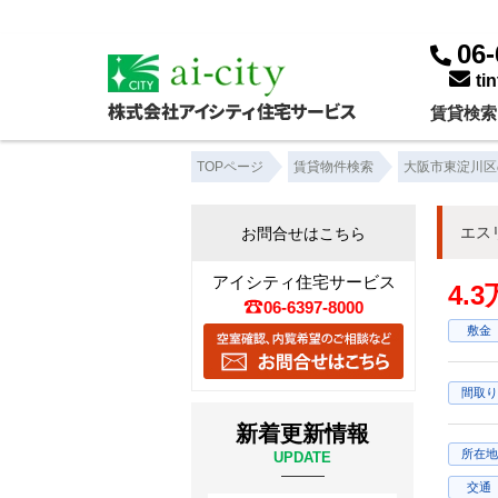
06-
ti
賃貸検索
TOPページ
賃貸物件検索
大阪市東淀川区
エス
お問合せはこちら
アイシティ住宅サービス
4.
06-6397-8000
敷金
間取り
新着更新情報
所在地
UPDATE
交通