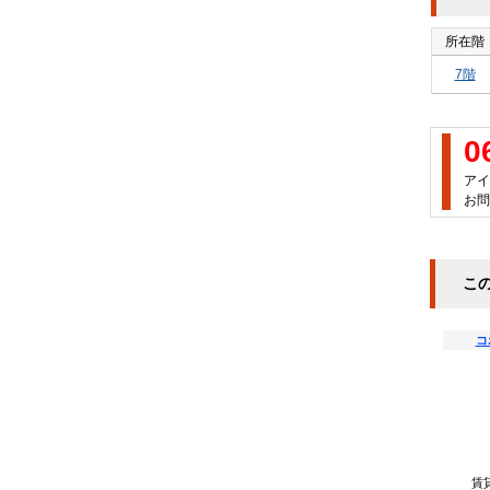
所在階
7階
0
アイ
お問
こ
コ
賃