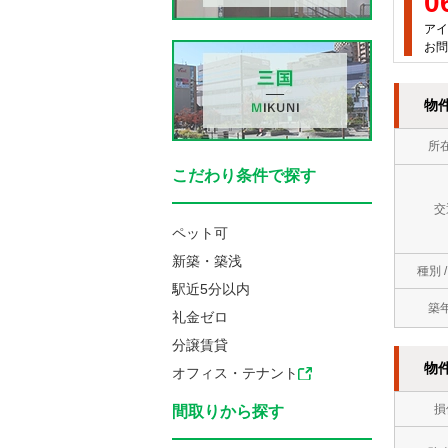
0
アイ
お問
物
所
こだわり条件で探す
交
ペット可
新築・築浅
種別 
駅近5分以内
築
礼金ゼロ
分譲賃貸
物
オフィス・テナント
損
間取りから探す