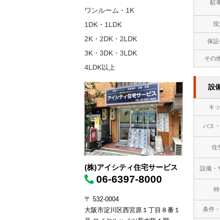
駐
ワンルーム・1K
1DK・1LDK
現
2K・2DK・2LDK
保証
3K・3DK・3LDK
その
4LDK以上
設
キ
バス
住
(株)アイシティ住宅サービス
設備・
06-6397-8000
特
〒 532-0004
条件
大阪市淀川区西宮原１丁目８番１