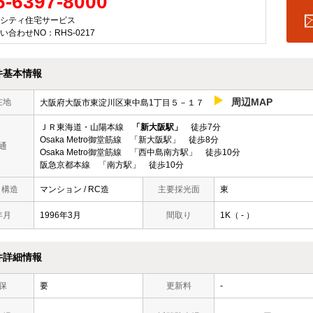
6-6397-8000
シティ住宅サービス
い合わせNO：RHS-0217
件基本情報
周辺MAP
在地
大阪府大阪市東淀川区東中島1丁目５－１７
ＪＲ東海道・山陽本線
「新大阪駅」
徒歩7分
Osaka Metro御堂筋線 「新大阪駅」 徒歩8分
通
Osaka Metro御堂筋線 「西中島南方駅」 徒歩10分
阪急京都本線 「南方駅」 徒歩10分
/ 構造
マンション / RC造
主要採光面
東
年月
1996年3月
間取り
1K（ - ）
件詳細情報
保
要
更新料
-