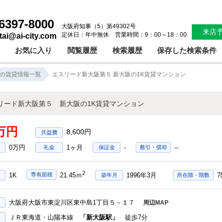
エスリード新大阪第５ 新大阪の1K賃貸マンション！新大阪分譲賃貸マンションバストイレセパレートオートロック管理人室内洗濯パン｜株式会社アイシティ住宅サービス
6397-8000
大阪府知事（5）第49302号
来店
定休日：年中無休 営業時間：9：00～18：00
ntai@ai-city.com
お気に入り
閲覧履歴
検索履歴
保存した検索条件
の賃貸情報一覧
エスリード新大阪第５ 新大阪の1K賃貸マンション
リード新大阪第５ 新大阪の1K賃貸マンション
3万円
8,600円
0万円
1ヶ月
-
--
礼金
保証金
敷引・償却
2
1K
1996年3月
7
専有面積
21.45ｍ
築年月
所在階・階数
大阪府大阪市東淀川区東中島1丁目５－１７
周辺MAP
ＪＲ東海道・山陽本線
「新大阪駅」
徒歩7分