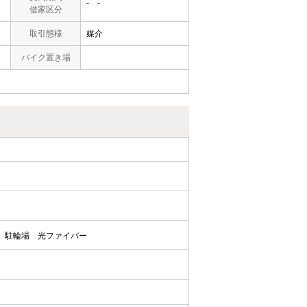
- -
借家区分
取引態様
媒介
バイク置き場
駐輪場
光ファイバー