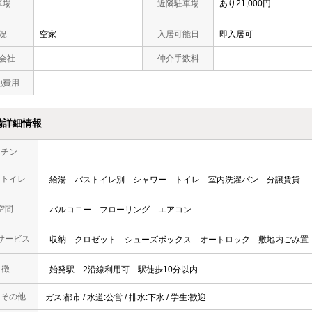
車場
近隣駐車場
あり21,000円
況
空家
入居可能日
即入居可
会社
仲介手数料
他費用
備詳細情報
ッチン
・トイレ
給湯
バストイレ別
シャワー
トイレ
室内洗濯パン
分譲賃貸
空間
バルコニー
フローリング
エアコン
サービス
収納
クロゼット
シューズボックス
オートロック
敷地内ごみ置
 徴
始発駅
2沿線利用可
駅徒歩10分以内
・その他
ガス:都市 / 水道:公営 / 排水:下水 / 学生:歓迎