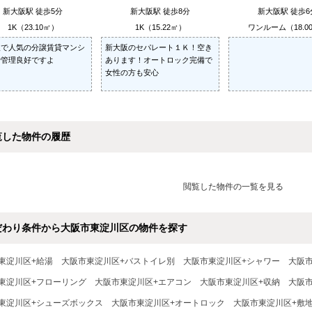
新大阪駅 徒歩5分
新大阪駅 徒歩8分
新大阪駅 徒歩6
1K（23.10㎡）
1K（15.22㎡）
ワンルーム（18.0
阪で人気の分譲賃貸マンシ
新大阪のセパレート１Ｋ！空き
で管理良好ですよ
あります！オートロック完備で
女性の方も安心
覧した物件の履歴
閲覧した物件の一覧を見る
だわり条件から大阪市東淀川区の物件を探す
東淀川区+給湯
大阪市東淀川区+バストイレ別
大阪市東淀川区+シャワー
大阪
東淀川区+フローリング
大阪市東淀川区+エアコン
大阪市東淀川区+収納
大阪
東淀川区+シューズボックス
大阪市東淀川区+オートロック
大阪市東淀川区+敷