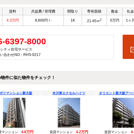
賃料
共益費 / 管理費
間取り
専有面積
敷金
礼金
2
4.3万円
8,600円 / -
1K
0万円
1ヶ
21.45ｍ
6-6397-8000
シティ住宅サービス
い合わせNO：RHS-0217
の物件に似た物件をチェック！
ボリマンション新大阪
木川東エクセルハイツ
オリエント新大阪アー
4.8万円
4.2万円
4
貸マンション
賃貸マンション
賃貸マンション