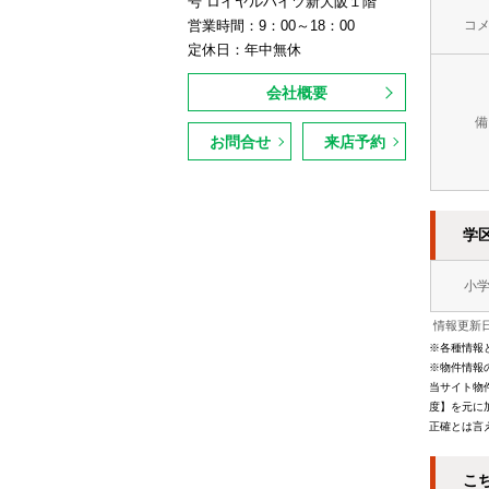
号 ロイヤルハイツ新大阪１階
営業時間：9：00～18：00
コ
定休日：年中無休
会社概要
備
お問合せ
来店予約
学
小
情報更新日
※各種情報
※物件情報
当サイト物
度】を元に
正確とは言
こ