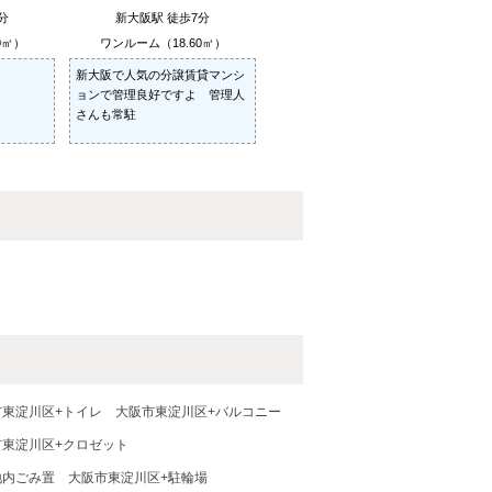
分
新大阪駅 徒歩7分
0㎡）
ワンルーム（18.60㎡）
新大阪で人気の分譲賃貸マンシ
ョンで管理良好ですよ 管理人
さんも常駐
市東淀川区+トイレ
大阪市東淀川区+バルコニー
市東淀川区+クロゼット
地内ごみ置
大阪市東淀川区+駐輪場