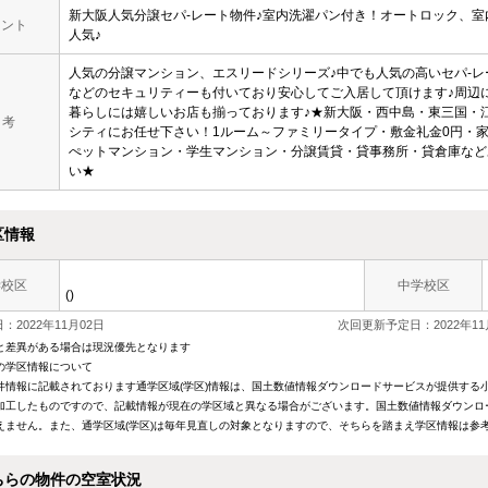
新大阪人気分譲セパ-レート物件♪室内洗濯パン付き！オートロック、
メント
人気♪
人気の分譲マンション、エスリードシリーズ♪中でも人気の高いセパ-レ
などのセキュリティーも付いており安心してご入居して頂けます♪周辺
暮らしには嬉しいお店も揃っております♪★新大阪・西中島・東三国・
 考
シティにお任せ下さい！1ルーム～ファミリータイプ・敷金礼金0円・
ぺットマンション・学生マンション・分譲賃貸・貸事務所・貸倉庫など
い★
区情報
学校区
中学校区
()
：2022年11月02日
次回更新予定日：2022年11
と差異がある場合は現況優先となります
の学区情報について
件情報に記載されております通学区域(学区)情報は、国土数値情報ダウンロードサービスが提供する小学
加工したものですので、記載情報が現在の学区域と異なる場合がございます。国土数値情報ダウンロ
えません。また、通学区域(学区)は毎年見直しの対象となりますので、そちらを踏まえ学区情報は参
ちらの物件の空室状況