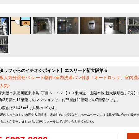
タッフからのイチオシポイント】エスリード新大阪第５
阪人気分譲セパ-レート物件♪室内洗濯パン付き！オートロック、室内
人気♪
府大阪市東淀川区東中島1丁目５－１７【ＪＲ東海道・山陽本線 新大阪駅徒歩7分】
96年3月築の11階建てのマンションで、お部屋は11階建ての7階部分です。
2
広さは21.45ｍ
で人気の1Kです。
屋のもっと詳しい内容や入居時期、諸条件のご相談など、ホームページには掲載が間に合わず載せ
ることが御座いましたらお気軽にメールにて
お問い合わせ
ください。