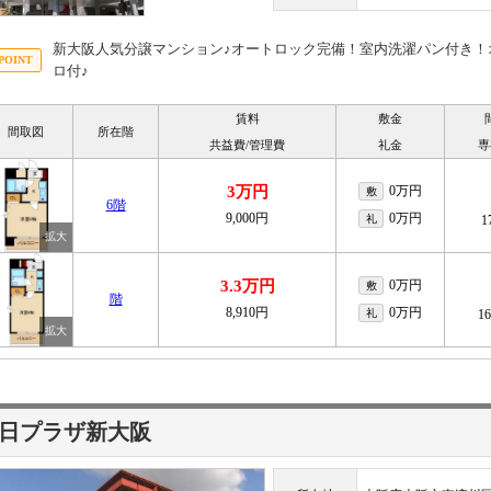
新大阪人気分譲マンション♪オートロック完備！室内洗濯パン付き！
ロ付♪
賃料
敷金
間取図
所在階
共益費/管理費
礼金
専
3万円
0万円
敷
6階
9,000円
0万円
礼
1
3.3万円
0万円
敷
階
8,910円
0万円
礼
1
日プラザ新大阪