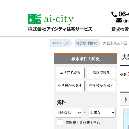
大阪市東淀川区 フローリング ｜賃貸物件一覧｜株式会社アイシティ住宅サービス
06-
ti
賃貸検索
TOPページ
賃貸物件検索
大阪市東淀川区 
大
検索条件の変更
エリアで絞る
沿線で絞る
棟数
小学校から探す
中学校から探す
ト
賃料
～
管理費・共益費を含む