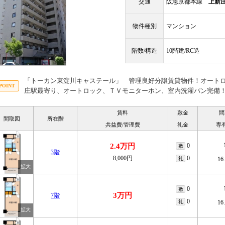
交通
阪急京都本線
上新
物件種別
マンション
階数/構造
10階建/RC造
「トーカン東淀川キャステール」 管理良好分譲賃貸物件！オート
庄駅最寄り、オートロック、ＴＶモニターホン、室内洗濯パン完備
賃料
敷金
間
間取図
所在階
共益費/管理費
礼金
専
2.4万円
0
敷
3階
8,000円
0
礼
16
0
敷
3万円
7階
0
礼
16