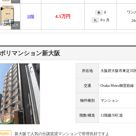
ワン
0
敷
4.5万円
10階
0ヶ月
礼
2
ボリマンション新大阪
所在地
大阪府大阪市東淀川区
交通
Osaka Metro御堂筋
物件種別
マンション
階数/構造
11階建/SRC造
新大阪で人気の分譲賃貸マンションで管理良好ですよ