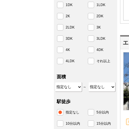
1DK
1LDK
2K
2DK
2LDK
3K
3DK
3LDK
エ
4K
4DK
4LDK
それ以上
面積
～
駅徒歩
指定なし
5分以内
10分以内
15分以内