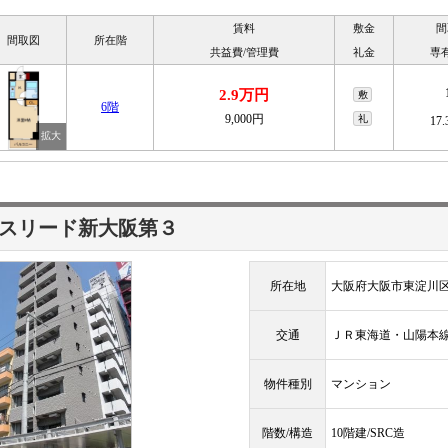
賃料
敷金
間
間取図
所在階
共益費/管理費
礼金
専
2.9万円
敷
6階
9,000円
礼
17
スリード新大阪第３
所在地
大阪府大阪市東淀川区
交通
ＪＲ東海道・山陽
物件種別
マンション
階数/構造
10階建/SRC造