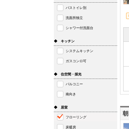
バストイレ別
洗面所独立
シャワー付洗面台
◆ キッチン
システムキッチン
ガスコンロ可
◆ 住空間・採光
バルコニー
南向き
◆ 居室
朝
フローリング
床暖房