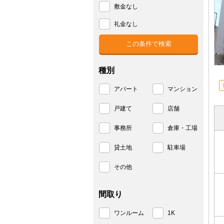
敷金なし
礼金なし
種別
アパート
マンション
戸建て
店舗
事務所
倉庫・工場
貸土地
駐車場
その他
間取り
ワンルーム
1K