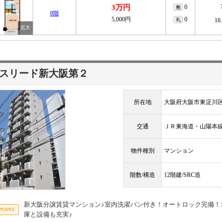
3万円
0
敷
8階
5,000円
0
礼
16
スリード新大阪第２
所在地
大阪府大阪市東淀川区
交通
ＪＲ東海道・山陽
物件種別
マンション
階数/構造
12階建/SRC造
新大阪分譲賃貸マンション♪室内洗濯パン付き！オートロック完備！
庫と設備も充実♪