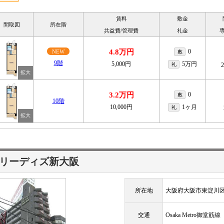
賃料
敷金
間取図
所在階
共益費/管理費
礼金
4.8万円
0
NEW
敷
9階
5,000円
5万円
礼
3.2万円
0
敷
10階
10,000円
1ヶ月
礼
リーディズ新大阪
所在地
大阪府大阪市東淀川区
交通
Osaka Metro御堂筋