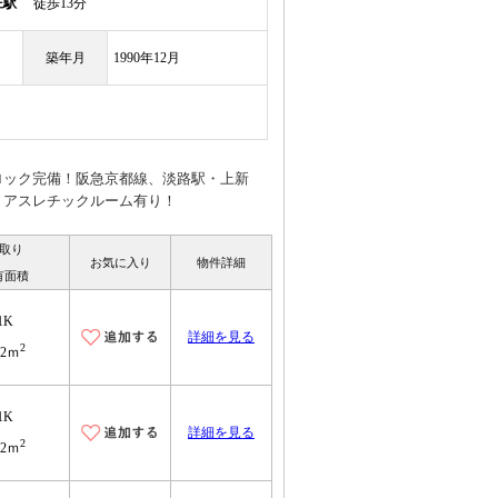
庄駅
徒歩13分
築年月
1990年12月
ロック完備！阪急京都線、淡路駅・上新
！アスレチックルーム有り！
取り
お気に入り
物件詳細
有面積
1K
詳細を見る
2
.2ｍ
1K
詳細を見る
2
.2ｍ