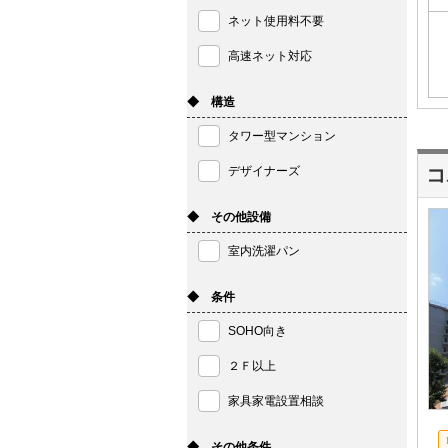
ネット使用料不要
高速ネット対応
◆ 構造
タワー型マンション
デザイナーズ
コ
◆ その他設備
室内洗濯パン
◆ 条件
SOHO向き
２Ｆ以上
家具家電設置相談
◆ その他条件