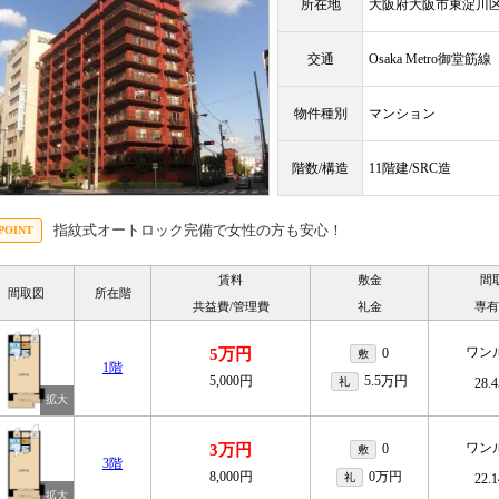
所在地
大阪府大阪市東淀川
交通
Osaka Metro御堂筋
物件種別
マンション
階数/構造
11階建/SRC造
指紋式オートロック完備で女性の方も安心！
賃料
敷金
間
間取図
所在階
共益費/管理費
礼金
専有
ワン
5万円
0
敷
1階
5,000円
5.5万円
礼
28.
ワン
3万円
0
敷
3階
8,000円
0万円
礼
22.