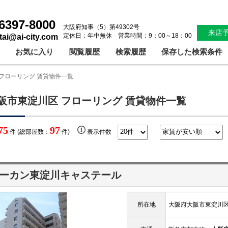
6397-8000
大阪府知事（5）第49302号
来店
定休日：年中無休 営業時間：9：00～18：00
ntai@ai-city.com
お気に入り
閲覧履歴
検索履歴
保存した検索条件
フローリング 賃貸物件一覧
阪市東淀川区 フローリング 賃貸物件一覧
75
97
件 (総部屋数：
件)
表示件数
ーカン東淀川キャステール
所在地
大阪府大阪市東淀川