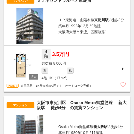
ミフネセントラルベア東淀川
マンション
ＪＲ東海道・山陽本線
東淀川駅
/ 徒歩3分
築年月1992年12月 / 9階建
大阪府大阪市東淀川区西淡路1
4
3.5万円
階
8,000円
敷
礼
2
4階
1K（17ｍ
）
東三国駅 1K敷金礼金0円です オートロック完備！
大阪市東淀川区 Osaka Metro御堂筋線
新大
マンション
阪駅
徒歩4分
の賃貸マンション
Osaka Metro御堂筋線
新大阪駅
/ 徒歩4分
築年月1980年10月 / 11階建