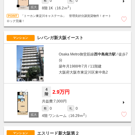
0
0
敷
礼
2
8階
1K（16.2ｍ
）
「トーカン東淀川キャステール」 管理良好分譲賃貸物件！オート
ロック完備！
レバンガ新大阪イースト
マンション
Osaka Metro御堂筋線
西中島南方駅
/ 徒歩7
分
築年月1988年7月 / 11階建
大阪府大阪市東淀川区東中島2
4
2.9万円
階
7,000円
0
0
敷
礼
2
4階
ワンルーム（16.29ｍ
）
エスリード新大阪第２
マンション