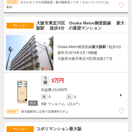
ホテルタイプの分譲賃貸！新大阪駅近くです！セカンドハウスにお
勧め
大阪市東淀川区 Osaka Metro御堂筋線
新大
マンション
阪駅
徒歩3分
の賃貸マンション
Osaka Metro御堂筋線
新大阪駅
/ 徒歩3分
築年月1974年3月 / 8階建
大阪府大阪市東淀川区西淡路1丁目
5
3万円
階
10,000円
0
0
敷
礼
2
5階
ワンルーム（21ｍ
）
新大阪駅前に立地で交通便利ですよ
コボリマンション新大阪
マンション