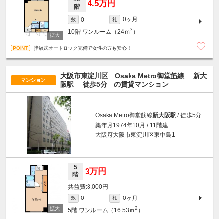
4.5万円
階
0ヶ月
0
敷
礼
2
10階
ワンルーム（24ｍ
）
指紋式オートロック完備で女性の方も安心！
大阪市東淀川区 Osaka Metro御堂筋線
新大
マンション
阪駅
徒歩5分
の賃貸マンション
Osaka Metro御堂筋線
新大阪駅
/ 徒歩5分
築年月1974年10月 / 11階建
大阪府大阪市東淀川区東中島1
5
3万円
階
8,000円
0ヶ月
0
敷
礼
2
5階
ワンルーム（16.53ｍ
）