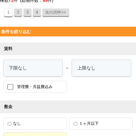
棟数
71
件 (総物件数：
89
件)
1
2
3
4
次の20件>>
条件を絞り込む
賃料
～
管理費・共益費込み
敷金
なし
１ヶ月以下