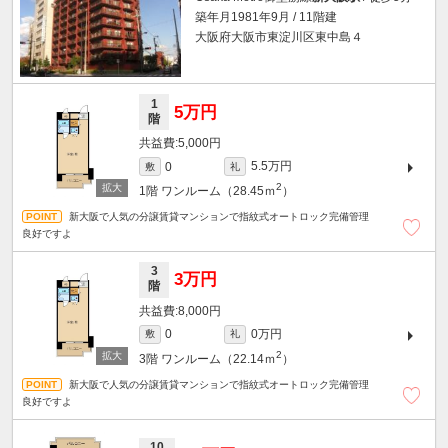
築年月1981年9月 / 11階建
大阪府大阪市東淀川区東中島４
1
5万円
階
5,000円
5.5万円
0
敷
礼
2
1階
ワンルーム（28.45ｍ
）
新大阪で人気の分譲賃貸マンションで指紋式オートロック完備管理
良好ですよ
3
3万円
階
8,000円
0万円
0
敷
礼
2
3階
ワンルーム（22.14ｍ
）
新大阪で人気の分譲賃貸マンションで指紋式オートロック完備管理
良好ですよ
10