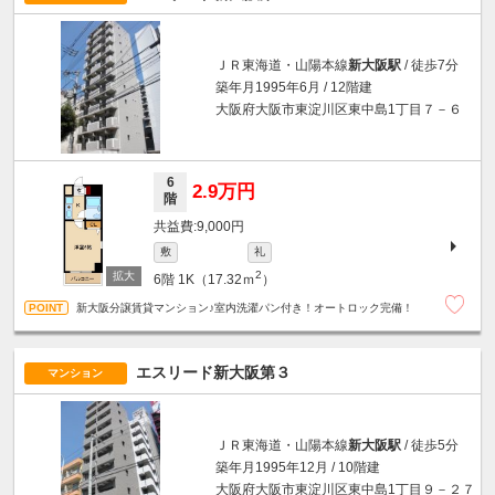
ＪＲ東海道・山陽本線
新大阪駅
/ 徒歩7分
築年月1995年6月 / 12階建
大阪府大阪市東淀川区東中島1丁目７－６
6
2.9万円
階
9,000円
敷
礼
2
6階
1K（17.32ｍ
）
新大阪分譲賃貸マンション♪室内洗濯パン付き！オートロック完備！
エスリード新大阪第３
マンション
ＪＲ東海道・山陽本線
新大阪駅
/ 徒歩5分
築年月1995年12月 / 10階建
大阪府大阪市東淀川区東中島1丁目９－２７