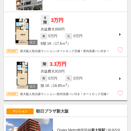
6
3万円
階
9,000円
0万円
0万円
敷
礼
2
6階
1K（17.6ｍ
）
新大阪人気分譲マンション♪オートロック完備！室内洗濯パン付き！
3.3万円
階
8,910円
0万円
0万円
敷
礼
2
階
1K（16.85ｍ
）
新大阪人気分譲マンション♪室内洗濯パン付き！オートロック完備！
朝日プラザ新大阪
マンション
Osaka Metro御堂筋線
新大阪駅
/ 徒歩5分