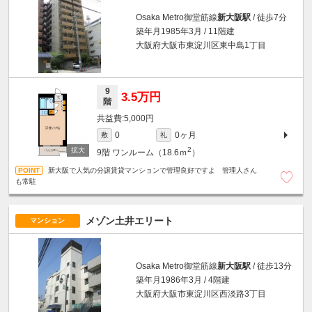
Osaka Metro御堂筋線
新大阪駅
/ 徒歩7分
築年月1985年3月 / 11階建
大阪府大阪市東淀川区東中島1丁目
9
3.5万円
階
5,000円
0ヶ月
0
敷
礼
2
9階
ワンルーム（18.6ｍ
）
新大阪で人気の分譲賃貸マンションで管理良好ですよ 管理人さん
も常駐
メゾン土井エリート
マンション
Osaka Metro御堂筋線
新大阪駅
/ 徒歩13分
築年月1986年3月 / 4階建
大阪府大阪市東淀川区西淡路3丁目