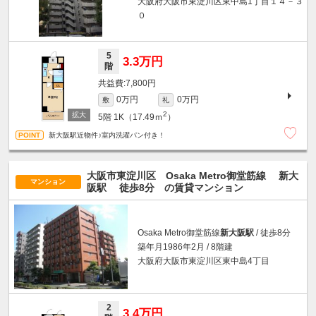
大阪府大阪市東淀川区東中島1丁目１４－３
０
5
3.3万円
階
7,800円
0万円
0万円
敷
礼
2
5階
1K（17.49ｍ
）
新大阪駅近物件♪室内洗濯パン付き！
大阪市東淀川区 Osaka Metro御堂筋線
新大
マンション
阪駅
徒歩8分
の賃貸マンション
Osaka Metro御堂筋線
新大阪駅
/ 徒歩8分
築年月1986年2月 / 8階建
大阪府大阪市東淀川区東中島4丁目
2
3.4万円