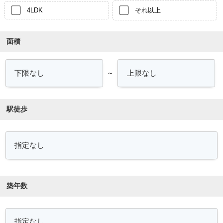
4LDK
それ以上
面積
～
駅徒歩
築年数