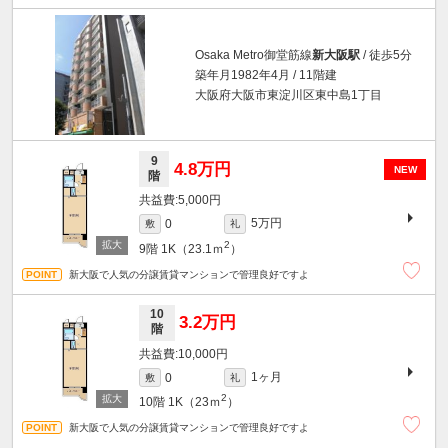
Osaka Metro御堂筋線
新大阪駅
/ 徒歩5分
築年月1982年4月 / 11階建
大阪府大阪市東淀川区東中島1丁目
9
4.8万円
NEW
階
5,000円
5万円
0
敷
礼
2
9階
1K（23.1ｍ
）
新大阪で人気の分譲賃貸マンションで管理良好ですよ
10
3.2万円
階
10,000円
1ヶ月
0
敷
礼
2
10階
1K（23ｍ
）
新大阪で人気の分譲賃貸マンションで管理良好ですよ