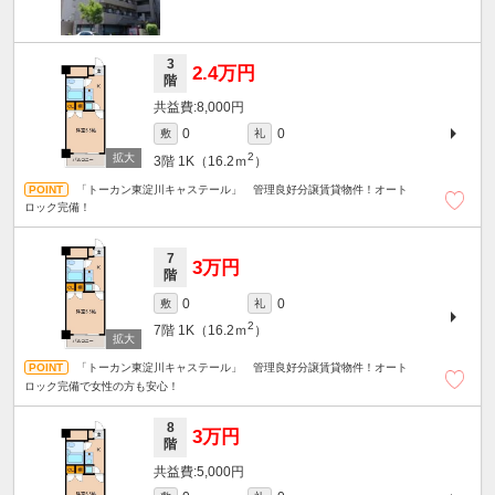
3
2.4万円
階
8,000円
0
0
敷
礼
2
3階
1K（16.2ｍ
）
「トーカン東淀川キャステール」 管理良好分譲賃貸物件！オート
ロック完備！
7
3万円
階
0
0
敷
礼
2
7階
1K（16.2ｍ
）
「トーカン東淀川キャステール」 管理良好分譲賃貸物件！オート
ロック完備で女性の方も安心！
8
3万円
階
5,000円