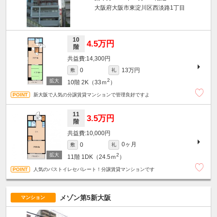
大阪府大阪市東淀川区西淡路1丁目
10
4.5万円
階
14,300円
13万円
0
敷
礼
2
10階
2K（33ｍ
）
新大阪で人気の分譲賃貸マンションで管理良好ですよ
11
3.5万円
階
10,000円
0ヶ月
0
敷
礼
2
11階
1DK（24.5ｍ
）
人気のバストイレセパレート！分譲賃貸マンションです
メゾン第5新大阪
マンション