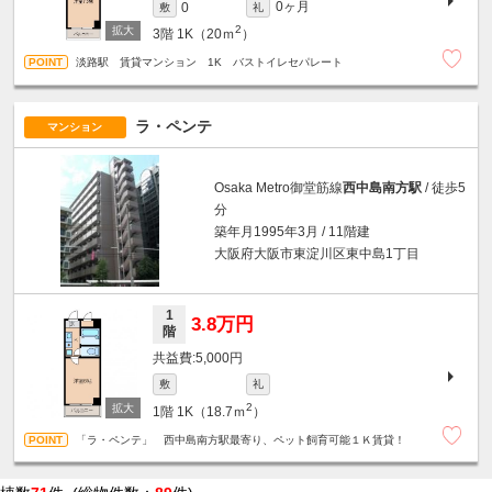
0ヶ月
0
敷
礼
2
3階
1K（20ｍ
）
淡路駅 賃貸マンション 1K バストイレセパレート
ラ・ペンテ
マンション
Osaka Metro御堂筋線
西中島南方駅
/ 徒歩5
分
築年月1995年3月 / 11階建
大阪府大阪市東淀川区東中島1丁目
1
3.8万円
階
5,000円
敷
礼
2
1階
1K（18.7ｍ
）
「ラ・ペンテ」 西中島南方駅最寄り、ペット飼育可能１Ｋ賃貸！