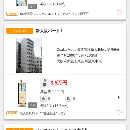
2
4階
1K（21ｍ
）
RC造賃貸マンション1Kタイプ・ガスキッチン配置可
新大阪パート1
マンション
Osaka Metro御堂筋線
新大阪駅
/ 徒歩6分
築年月1990年3月 / 10階建
大阪府大阪市東淀川区東中島1
6
3.5万円
階
3,000円
0
0
敷
礼
2
6階
1K（16.7ｍ
）
新大阪駅1Kタイプ敷金礼金0円です