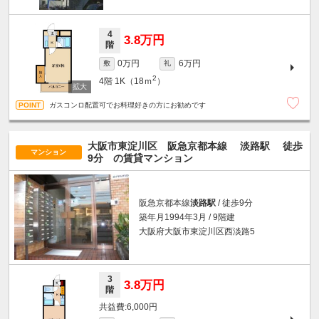
4
3.8万円
階
0万円
6万円
敷
礼
2
4階
1K（18ｍ
）
ガスコンロ配置可でお料理好きの方にお勧めです
大阪市東淀川区 阪急京都本線
淡路駅
徒歩
マンション
9分
の賃貸マンション
阪急京都本線
淡路駅
/ 徒歩9分
築年月1994年3月 / 9階建
大阪府大阪市東淀川区西淡路5
3
3.8万円
階
6,000円