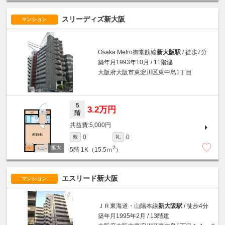
スリーディズ新大阪
マンション
Osaka Metro御堂筋線
新大阪駅
/ 徒歩7分
築年月1993年10月 / 11階建
大阪府大阪市東淀川区東中島1丁目
5
3.2万円
階
5,000円
0
0
敷
礼
2
5階
1K（15.5ｍ
）
エスリード新大阪
マンション
ＪＲ東海道・山陽本線
新大阪駅
/ 徒歩4分
築年月1995年2月 / 13階建