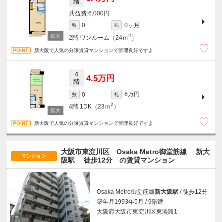
階
6,000円
0ヶ月
0
敷
礼
2
2階
ワンルーム（24ｍ
）
新大阪で人気の分譲賃貸マンションで管理良好ですよ
4
4.5万円
階
6万円
0
敷
礼
2
4階
1DK（23ｍ
）
新大阪で人気の分譲賃貸マンションで管理良好ですよ
大阪市東淀川区 Osaka Metro御堂筋線
新大
マンション
阪駅
徒歩12分
の賃貸マンション
Osaka Metro御堂筋線
新大阪駅
/ 徒歩12分
築年月1993年5月 / 9階建
大阪府大阪市東淀川区東淡路1