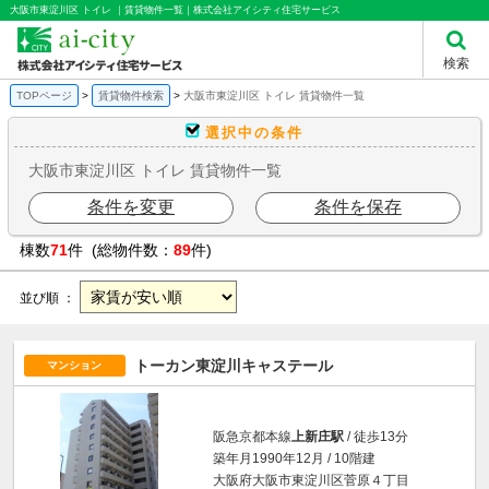
大阪市東淀川区 トイレ ｜賃貸物件一覧｜株式会社アイシティ住宅サービス
検索
TOPページ
賃貸物件検索
大阪市東淀川区 トイレ 賃貸物件一覧
選択中の条件
大阪市東淀川区 トイレ 賃貸物件一覧
条件を変更
条件を保存
棟数
71
件 (総物件数：
89
件)
並び順 ：
トーカン東淀川キャステール
マンション
阪急京都本線
上新庄駅
/ 徒歩13分
築年月1990年12月 / 10階建
大阪府大阪市東淀川区菅原４丁目