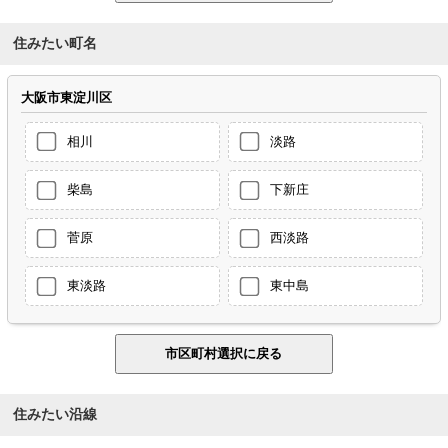
住みたい町名
大阪市東淀川区
相川
淡路
柴島
下新庄
菅原
西淡路
東淡路
東中島
住みたい沿線