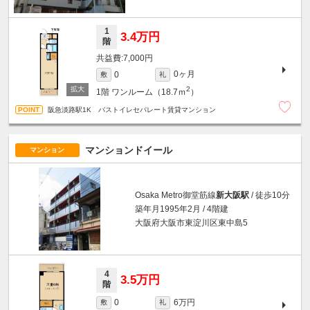
1
3.4万円
階
7,000円
0ヶ月
0
敷
礼
2
1階
ワンルーム（18.7ｍ
）
阪急淡路駅1K バストイレセパレート賃貸マンション
マンションドイール
マンション
Osaka Metro御堂筋線
新大阪駅
/ 徒歩10分
築年月1995年2月 / 4階建
大阪府大阪市東淀川区東中島5
4
3.5万円
階
6万円
0
敷
礼