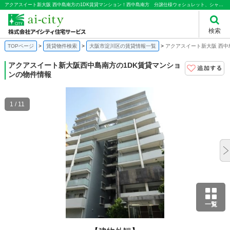
アクアスイート新大阪 西中島南方の1DK賃貸マンション！西中島南方 分譲仕様ウォシュレット、シャンプードレッサーシステムキッチンオートロック、防犯カメラでセキュリティ充実淀川花火大会一望｜株式会社アイシティ住宅サービス
検索
TOPページ
賃貸物件検索
大阪市淀川区の賃貸情報一覧
アクアスイート新大阪 西中
アクアスイート新大阪
西中島南方の1DK賃貸マンショ
ンの物件情報
1 / 11
一覧