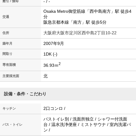
- / -
敷引 / 償却
Osaka Metro御堂筋線「西中島南方」駅 徒歩4
分
交通
阪急京都本線「南方」駅 徒歩5分
大阪府大阪市淀川区西中島2丁目10-22
住所
2007年9月
築年月
1DK (-)
間取り
2
36.93ｍ
専有面積
北
主要採光面
設備・条件・こだわり
2口コンロ /
キッチン
バストイレ別 / 洗面所独立 / シャワー付洗面
台 / 温水洗浄便座 / ミストサウナ / 室内洗濯パ
バス・トイレ
ン /