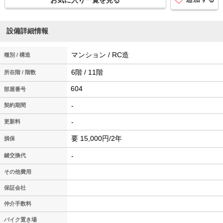
設備詳細情報
マンション / RC造
種別 / 構造
6階 / 11階
所在階 / 階数
604
-
契約期間
-
更新料
要 15,000円/2年
損保
-
鍵交換代
その他費用
保証会社
仲介手数料
バイク置き場