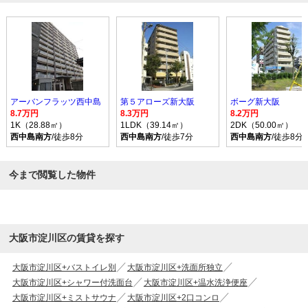
アーバンフラッツ西中島
第５アローズ新大阪
ボーグ新大阪
8.7万円
8.3万円
8.2万円
1K（28.88㎡）
1LDK（39.14㎡）
2DK（50.00㎡）
西中島南方
/徒歩8分
西中島南方
/徒歩7分
西中島南方
/徒歩8分
今まで閲覧した物件
大阪市淀川区の賃貸を探す
大阪市淀川区+バストイレ別
大阪市淀川区+洗面所独立
大阪市淀川区+シャワー付洗面台
大阪市淀川区+温水洗浄便座
大阪市淀川区+ミストサウナ
大阪市淀川区+2口コンロ