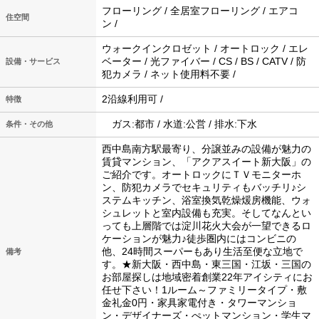
フローリング / 全居室フローリング / エアコ
住空間
ン /
ウォークインクロゼット / オートロック / エレ
ベーター / 光ファイバー / CS / BS / CATV / 防
設備・サービス
犯カメラ / ネット使用料不要 /
2沿線利用可 /
特徴
ガス:都市 / 水道:公営 / 排水:下水
条件・その他
西中島南方駅最寄り、分譲並みの設備が魅力の
賃貸マンション、「アクアスイート新大阪」の
ご紹介です。オートロックにＴＶモニターホ
ン、防犯カメラでセキュリティもバッチリ♪シ
ステムキッチン、浴室換気乾燥煖房機能、ウォ
シュレットと室内設備も充実。そしてなんとい
っても上層階では淀川花火大会が一望できるロ
ケーションが魅力♪徒歩圏内にはコンビニの
他、24時間スーパーもあり生活至便な立地で
備考
す。★新大阪・西中島・東三国・江坂・三国の
お部屋探しは地域密着創業22年アイシティにお
任せ下さい！1ルーム～ファミリータイプ・敷
金礼金0円・家具家電付き・タワーマンショ
ン・デザイナーズ・ぺットマンション・学生マ