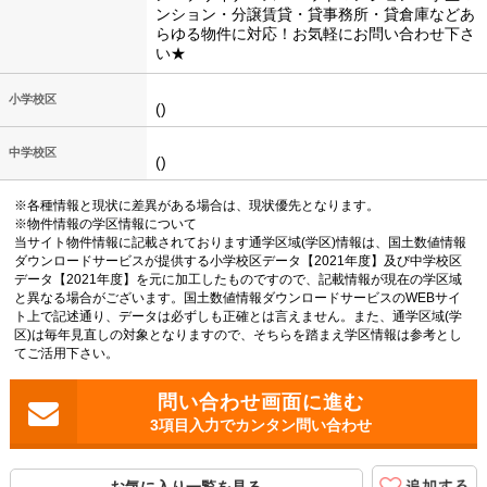
ンション・分譲賃貸・貸事務所・貸倉庫などあ
らゆる物件に対応！お気軽にお問い合わせ下さ
い★
小学校区
()
中学校区
()
※各種情報と現状に差異がある場合は、現状優先となります。
※物件情報の学区情報について
当サイト物件情報に記載されております通学区域(学区)情報は、国土数値情報
ダウンロードサービスが提供する小学校区データ【2021年度】及び中学校区
データ【2021年度】を元に加工したものですので、記載情報が現在の学区域
と異なる場合がございます。国土数値情報ダウンロードサービスのWEBサイ
ト上で記述通り、データは必ずしも正確とは言えません。また、通学区域(学
区)は毎年見直しの対象となりますので、そちらを踏まえ学区情報は参考とし
てご活用下さい。
3項目入力でカンタン問い合わせ
お気に入り一覧を見る