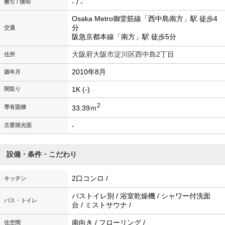
- / -
敷引 / 償却
Osaka Metro御堂筋線「西中島南方」駅 徒歩4
分
交通
阪急京都本線「南方」駅 徒歩5分
大阪府大阪市淀川区西中島2丁目
住所
2010年8月
築年月
1K (-)
間取り
2
33.39ｍ
専有面積
-
主要採光面
設備・条件・こだわり
2口コンロ /
キッチン
バストイレ別 / 浴室乾燥機 / シャワー付洗面
バス・トイレ
台 / ミストサウナ /
南向き / フローリング /
住空間