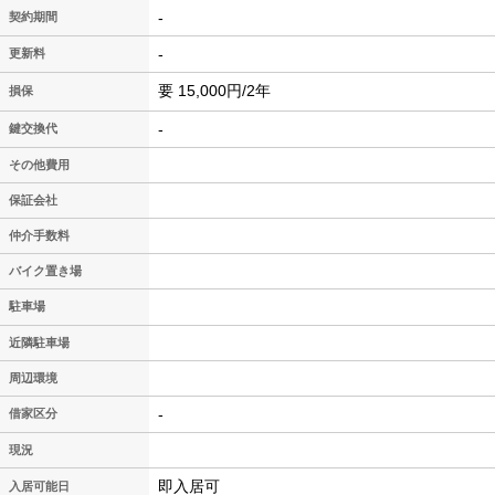
-
契約期間
-
更新料
要 15,000円/2年
損保
-
鍵交換代
その他費用
保証会社
仲介手数料
バイク置き場
駐車場
近隣駐車場
周辺環境
-
借家区分
現況
即入居可
入居可能日