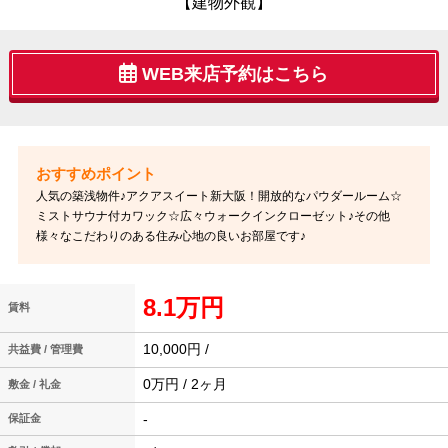
【建物外観】
WEB来店予約はこちら
人気の築浅物件♪アクアスイート新大阪！開放的なパウダールーム☆
ミストサウナ付カワック☆広々ウォークインクローゼット♪その他
様々なこだわりのある住み心地の良いお部屋です♪
8.1万円
賃料
10,000円 /
共益費 / 管理費
0万円 / 2ヶ月
敷金 / 礼金
-
保証金