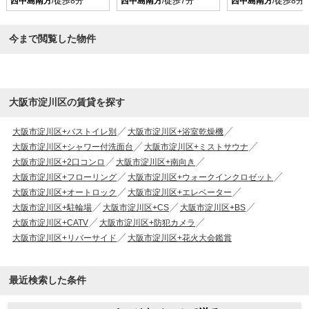
西中島南方
/徒歩8分
西中島南方
/徒歩7分
西中島南方
/徒歩8分
今まで閲覧した物件
大阪市淀川区の賃貸を探す
大阪市淀川区+バストイレ別
大阪市淀川区+浴室乾燥機
大阪市淀川区+シャワー付洗面台
大阪市淀川区+ミストサウナ
大阪市淀川区+2口コンロ
大阪市淀川区+南向き
大阪市淀川区+フローリング
大阪市淀川区+ウォークインクロゼット
大阪市淀川区+オートロック
大阪市淀川区+エレベーター
大阪市淀川区+駐輪場
大阪市淀川区+CS
大阪市淀川区+BS
大阪市淀川区+CATV
大阪市淀川区+防犯カメラ
大阪市淀川区+リバーサイド
大阪市淀川区+花火大会鑑賞
最近検索した条件