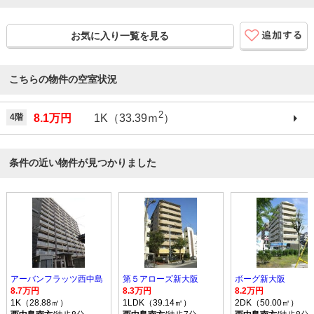
お気に入り一覧を見る
こちらの物件の空室状況
2
4階
8.1万円
1K（33.39ｍ
）
条件の近い物件が見つかりました
アーバンフラッツ西中島
第５アローズ新大阪
ボーグ新大阪
8.7万円
8.3万円
8.2万円
1K（28.88㎡）
1LDK（39.14㎡）
2DK（50.00㎡）