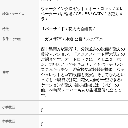
ウォークインクロゼット / オートロック / エレ
ベーター / 駐輪場 / CS / BS / CATV / 防犯カメ
設備・サービス
ラ /
リバーサイド / 花火大会鑑賞 /
特徴
ガス:都市 / 水道:公営 / 排水:下水
条件・その他
西中島南方駅最寄り、分譲並みの設備が魅力の
賃貸マンション、「アクアスイート新大阪」の
ご紹介です。オートロックにＴＶモニターホ
ン、防犯カメラでセキュリティもバッチリ♪シ
ステムキッチン、浴室換気乾燥煖房機能、ウォ
備考
シュレットと室内設備も充実。そしてなんとい
っても上層階では淀川花火大会が一望できるロ
ケーションが魅力♪徒歩圏内にはコンビニの
他、24時間スーパーもあり生活至便な立地で
す。
小学校区
()
中学校区
()