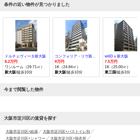
条件の近い物件が見つかりました
ドルチェヴィータ新大阪
コンフォリア・リヴ新大阪WEST
willDｏ新大阪
8.2万円
9万円
7.5万円
ワンルーム（29.71㎡）
1K（24.84㎡）
1K（25.00㎡）
新大阪
/徒歩10分
新大阪
/徒歩10分
東三国
/徒歩3分
今まで閲覧した物件
大阪市淀川区の賃貸を探す
大阪市淀川区+給湯
大阪市淀川区+バストイレ別
大阪市淀川区+シャワー
大阪市淀川区+脱衣所