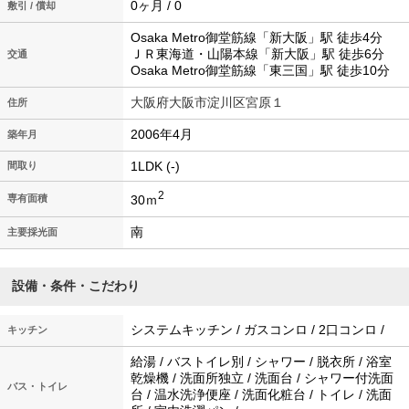
0ヶ月 / 0
敷引 / 償却
Osaka Metro御堂筋線「新大阪」駅 徒歩4分
ＪＲ東海道・山陽本線「新大阪」駅 徒歩6分
交通
Osaka Metro御堂筋線「東三国」駅 徒歩10分
大阪府大阪市淀川区宮原１
住所
2006年4月
築年月
1LDK (-)
間取り
2
30ｍ
専有面積
南
主要採光面
設備・条件・こだわり
システムキッチン / ガスコンロ / 2口コンロ /
キッチン
給湯 / バストイレ別 / シャワー / 脱衣所 / 浴室
乾燥機 / 洗面所独立 / 洗面台 / シャワー付洗面
バス・トイレ
台 / 温水洗浄便座 / 洗面化粧台 / トイレ / 洗面