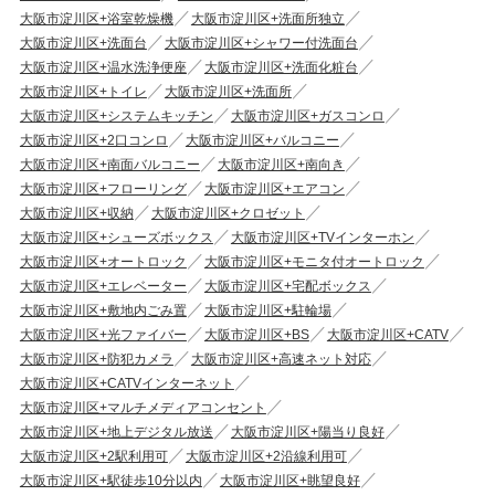
大阪市淀川区+浴室乾燥機
大阪市淀川区+洗面所独立
大阪市淀川区+洗面台
大阪市淀川区+シャワー付洗面台
大阪市淀川区+温水洗浄便座
大阪市淀川区+洗面化粧台
大阪市淀川区+トイレ
大阪市淀川区+洗面所
大阪市淀川区+システムキッチン
大阪市淀川区+ガスコンロ
大阪市淀川区+2口コンロ
大阪市淀川区+バルコニー
大阪市淀川区+南面バルコニー
大阪市淀川区+南向き
大阪市淀川区+フローリング
大阪市淀川区+エアコン
大阪市淀川区+収納
大阪市淀川区+クロゼット
大阪市淀川区+シューズボックス
大阪市淀川区+TVインターホン
大阪市淀川区+オートロック
大阪市淀川区+モニタ付オートロック
大阪市淀川区+エレベーター
大阪市淀川区+宅配ボックス
大阪市淀川区+敷地内ごみ置
大阪市淀川区+駐輪場
大阪市淀川区+光ファイバー
大阪市淀川区+BS
大阪市淀川区+CATV
大阪市淀川区+防犯カメラ
大阪市淀川区+高速ネット対応
大阪市淀川区+CATVインターネット
大阪市淀川区+マルチメディアコンセント
大阪市淀川区+地上デジタル放送
大阪市淀川区+陽当り良好
大阪市淀川区+2駅利用可
大阪市淀川区+2沿線利用可
大阪市淀川区+駅徒歩10分以内
大阪市淀川区+眺望良好