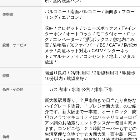
所 / 室内洗濯パン /
バルコニー / 南面バルコニー / 南向き / フロー
住空間
リング / エアコン /
収納 / クロゼット / シューズボックス / TVイン
ターホン / オートロック / モニタ付オートロッ
ク / エレベーター / 宅配ボックス / 敷地内ごみ
置 / 駐輪場 / 光ファイバー / BS / CATV / 防犯カ
設備・サービス
メラ / 高速ネット対応 / CATVインターネッ
ト / マルチメディアコンセント / 地上デジタル
放送 /
陽当り良好 / 2駅利用可 / 2沿線利用可 / 駅徒歩
特徴
10分以内 / 眺望良好 /
ガス:都市 / 水道:公営 / 排水:下水
条件・その他
新大阪駅最寄り、全戸南向きで日当たり良好な
ハイグレード賃貸、「プレジオ新大阪」のご紹
介です。新大阪まで一本道、オートロック、防
犯カメラでセキュリティはバッチリ☆ヨーロピ
アン調のお洒落なエントランスが一際目を惹き
ます。コンビニ他、２４時間スーパーもすぐの
生活至便な立地です☆★新大阪・西中島・東三
備考
国・江坂・三国のお部屋探しは地域密着創業22