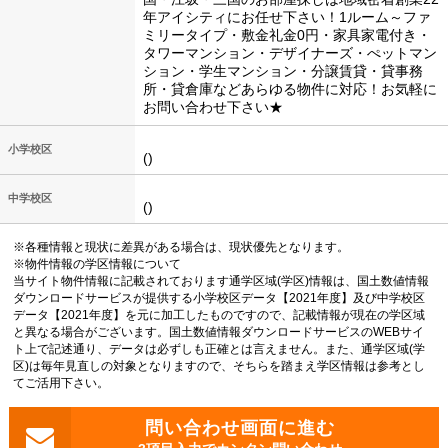
年アイシティにお任せ下さい！1ルーム～ファ
ミリータイプ・敷金礼金0円・家具家電付き・
タワーマンション・デザイナーズ・ぺットマン
ション・学生マンション・分譲賃貸・貸事務
所・貸倉庫などあらゆる物件に対応！お気軽に
お問い合わせ下さい★
小学校区
()
中学校区
()
※各種情報と現状に差異がある場合は、現状優先となります。
※物件情報の学区情報について
当サイト物件情報に記載されております通学区域(学区)情報は、国土数値情報
ダウンロードサービスが提供する小学校区データ【2021年度】及び中学校区
データ【2021年度】を元に加工したものですので、記載情報が現在の学区域
と異なる場合がございます。国土数値情報ダウンロードサービスのWEBサイ
ト上で記述通り、データは必ずしも正確とは言えません。また、通学区域(学
区)は毎年見直しの対象となりますので、そちらを踏まえ学区情報は参考とし
てご活用下さい。