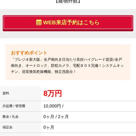
【建物外観】
WEB来店予約はこちら
「プレジオ新大阪」全戸南向き日当たり良好ハイグレード賃貸♪全戸
南向き、オートロック、防犯カメラ、宅配ＢＯＸ完備！システムキッ
チン、浴室換気乾燥機能、独立洗面台！
8万円
賃料
10,000円 /
共益費 / 管理費
0ヶ月 / 2ヶ月
敷金 / 礼金
0ヶ月
保証金