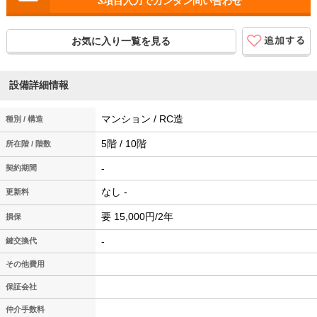
3項目入力でカンタン問い合わせ
お気に入り一覧を見る
設備詳細情報
マンション / RC造
種別 / 構造
5階 / 10階
所在階 / 階数
-
契約期間
なし -
更新料
要 15,000円/2年
損保
-
鍵交換代
その他費用
保証会社
仲介手数料