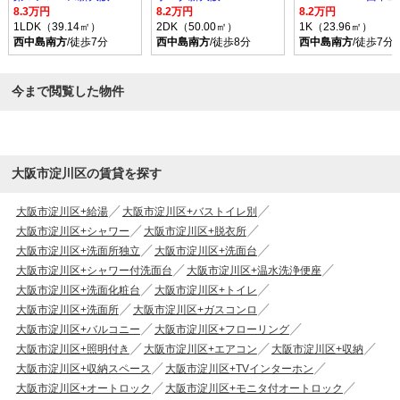
8.3万円
8.2万円
8.2万円
1LDK（39.14㎡）
2DK（50.00㎡）
1K（23.96㎡）
西中島南方
/徒歩7分
西中島南方
/徒歩8分
西中島南方
/徒歩7分
今まで閲覧した物件
大阪市淀川区の賃貸を探す
大阪市淀川区+給湯
大阪市淀川区+バストイレ別
大阪市淀川区+シャワー
大阪市淀川区+脱衣所
大阪市淀川区+洗面所独立
大阪市淀川区+洗面台
大阪市淀川区+シャワー付洗面台
大阪市淀川区+温水洗浄便座
大阪市淀川区+洗面化粧台
大阪市淀川区+トイレ
大阪市淀川区+洗面所
大阪市淀川区+ガスコンロ
大阪市淀川区+バルコニー
大阪市淀川区+フローリング
大阪市淀川区+照明付き
大阪市淀川区+エアコン
大阪市淀川区+収納
大阪市淀川区+収納スペース
大阪市淀川区+TVインターホン
大阪市淀川区+オートロック
大阪市淀川区+モニタ付オートロック