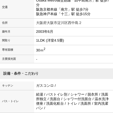
Osaka Metro御堂筋線「西中島南方」駅 徒歩7
分
交通
阪急京都本線「南方」駅 徒歩7分
阪急神戸本線「十三」駅 徒歩15分
大阪府大阪市淀川区西中島２
住所
2003年6月
築年月
1LDK (洋室4.5畳)
間取り
2
30ｍ
専有面積
-
主要採光面
設備・条件・こだわり
ガスコンロ /
キッチン
給湯 / バストイレ別 / シャワー / 脱衣所 / 洗面
所独立 / 洗面台 / シャワー付洗面台 / 温水洗浄
バス・トイレ
便座 / 洗面化粧台 / トイレ / 洗面所 / 室内洗濯
パン /