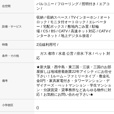
バルコニー / フローリング / 照明付き / エアコ
住空間
ン /
収納 / 収納スペース / TVインターホン / オート
ロック / モニタ付オートロック / エレベータ
ー / 宅配ボックス / 敷地内ごみ置 / 駐輪
設備・サービス
場 / CS / BS / CATV / 高速ネット対応 / CATVイ
ンターネット / 地上デジタル放送 /
2沿線利用可 /
特徴
ガス:都市 / 水道:公営 / 排水:下水 / ペット:対
条件・その他
応
★新大阪・西中島・東三国・江坂・三国のお部
屋探しは地域密着創業22年アイシティにお任せ
下さい！1ルーム～ファミリータイプ・敷金礼
金0円・家具家電付き・タワーマンション・デ
備考
ザイナーズ・ぺットマンション・学生マンショ
ン・分譲賃貸・貸事務所などあらゆる物件に対
応！お気軽にお問い合わせ下さい★
小学校区
()