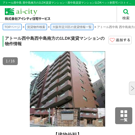
アトール西中島 西中島南方の1LDK賃貸マンション！西中島賃貸マンション1LDKペット飼育可バストイレセパレート洗面所独立｜株式会社アイシティ住宅サービス
検索
TOPページ
賃貸物件検索
大阪市淀川区の賃貸情報一覧
アトール西中島 西中島南方
アトール西中島
西中島南方の1LDK賃貸マンションの
物件情報
1 / 16
一覧
【建物外観】