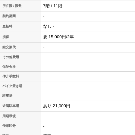
7階 / 11階
所在階 / 階数
-
契約期間
なし -
更新料
要 15,000円/2年
損保
-
鍵交換代
その他費用
保証会社
仲介手数料
バイク置き場
駐車場
あり 21,000円
近隣駐車場
周辺環境
-
借家区分