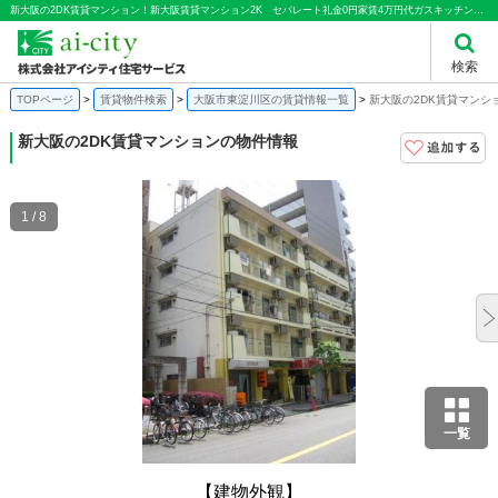
新大阪の2DK賃貸マンション！新大阪賃貸マンション2K セパレート礼金0円家賃4万円代ガスキッチン｜株式会社アイシティ住宅サービス
検索
TOPページ
賃貸物件検索
大阪市東淀川区の賃貸情報一覧
新大阪の2DK賃貸マンシ
新大阪の2DK賃貸マンションの物件情報
1 / 8
一覧
【建物外観】