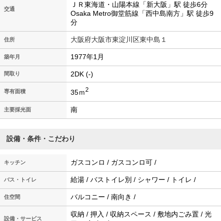
ＪＲ東海道・山陽本線「新大阪」駅 徒歩6分
交通
Osaka Metro御堂筋線「西中島南方」駅 徒歩9
分
大阪府大阪市東淀川区東中島１
住所
1977年1月
築年月
2DK (-)
間取り
2
35ｍ
専有面積
南
主要採光面
設備・条件・こだわり
ガスコンロ / ガスコンロ可 /
キッチン
給湯 / バストイレ別 / シャワー / トイレ /
バス・トイレ
バルコニー / 南向き /
住空間
収納 / 押入 / 収納スペース / 敷地内ごみ置 / 光
設備・サービス