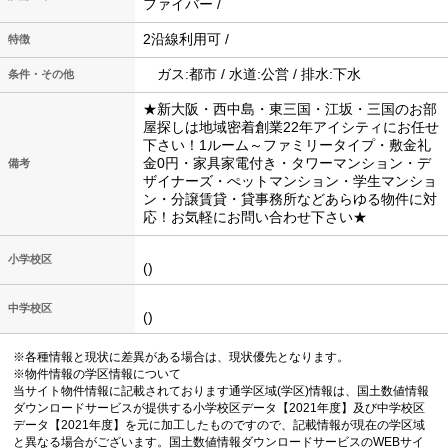
ファイバー /
2沿線利用可 /
特徴
ガス:都市 / 水道:公営 / 排水:下水
条件・その他
★新大阪・西中島・東三国・江坂・三国のお部
屋探しは地域密着創業22年アイシティにお任せ
下さい！1ルーム～ファミリータイプ・敷金礼
金0円・家具家電付き・タワーマンション・デ
備考
ザイナーズ・ぺットマンション・学生マンショ
ン・分譲賃貸・貸事務所などあらゆる物件に対
応！お気軽にお問い合わせ下さい★
小学校区
()
中学校区
()
※各種情報と現状に差異がある場合は、現状優先となります。
※物件情報の学区情報について
当サイト物件情報に記載されております通学区域(学区)情報は、国土数値情報
ダウンロードサービスが提供する小学校区データ【2021年度】及び中学校区
データ【2021年度】を元に加工したものですので、記載情報が現在の学区域
と異なる場合がございます。国土数値情報ダウンロードサービスのWEBサイ