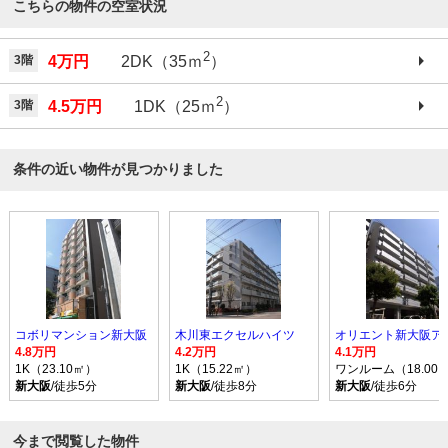
こちらの物件の空室状況
2
3階
4万円
2DK（35ｍ
）
2
3階
4.5万円
1DK（25ｍ
）
条件の近い物件が見つかりました
コボリマンション新大阪
木川東エクセルハイツ
4.8万円
4.2万円
4.1万円
1K（23.10㎡）
1K（15.22㎡）
ワンルーム（18.00
新大阪
/徒歩5分
新大阪
/徒歩8分
新大阪
/徒歩6分
今まで閲覧した物件