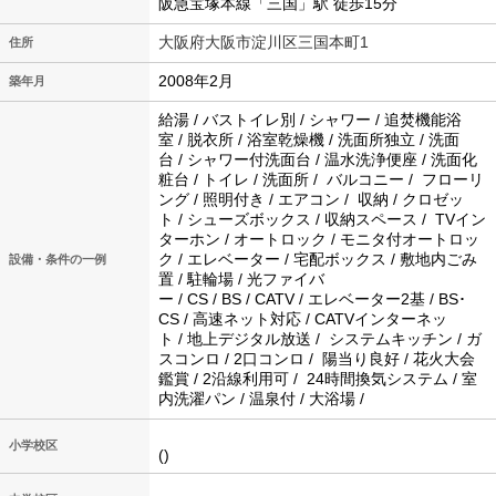
阪急宝塚本線「三国」駅 徒歩15分
大阪府大阪市淀川区三国本町1
住所
2008年2月
築年月
給湯 / バストイレ別 / シャワー / 追焚機能浴
室 / 脱衣所 / 浴室乾燥機 / 洗面所独立 / 洗面
台 / シャワー付洗面台 / 温水洗浄便座 / 洗面化
粧台 / トイレ / 洗面所 / バルコニー / フローリ
ング / 照明付き / エアコン / 収納 / クロゼッ
ト / シューズボックス / 収納スペース / TVイン
ターホン / オートロック / モニタ付オートロッ
ク / エレベーター / 宅配ボックス / 敷地内ごみ
設備・条件の一例
置 / 駐輪場 / 光ファイバ
ー / CS / BS / CATV / エレベーター2基 / BS･
CS / 高速ネット対応 / CATVインターネッ
ト / 地上デジタル放送 / システムキッチン / ガ
スコンロ / 2口コンロ / 陽当り良好 / 花火大会
鑑賞 / 2沿線利用可 / 24時間換気システム / 室
内洗濯パン / 温泉付 / 大浴場 /
小学校区
()