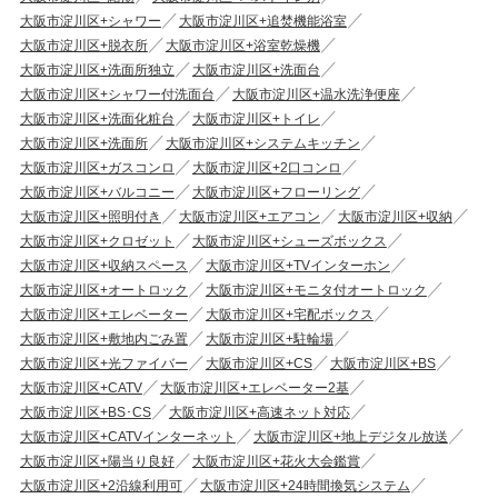
大阪市淀川区+シャワー
大阪市淀川区+追焚機能浴室
大阪市淀川区+脱衣所
大阪市淀川区+浴室乾燥機
大阪市淀川区+洗面所独立
大阪市淀川区+洗面台
大阪市淀川区+シャワー付洗面台
大阪市淀川区+温水洗浄便座
大阪市淀川区+洗面化粧台
大阪市淀川区+トイレ
大阪市淀川区+洗面所
大阪市淀川区+システムキッチン
大阪市淀川区+ガスコンロ
大阪市淀川区+2口コンロ
大阪市淀川区+バルコニー
大阪市淀川区+フローリング
大阪市淀川区+照明付き
大阪市淀川区+エアコン
大阪市淀川区+収納
大阪市淀川区+クロゼット
大阪市淀川区+シューズボックス
大阪市淀川区+収納スペース
大阪市淀川区+TVインターホン
大阪市淀川区+オートロック
大阪市淀川区+モニタ付オートロック
大阪市淀川区+エレベーター
大阪市淀川区+宅配ボックス
大阪市淀川区+敷地内ごみ置
大阪市淀川区+駐輪場
大阪市淀川区+光ファイバー
大阪市淀川区+CS
大阪市淀川区+BS
大阪市淀川区+CATV
大阪市淀川区+エレベーター2基
大阪市淀川区+BS･CS
大阪市淀川区+高速ネット対応
大阪市淀川区+CATVインターネット
大阪市淀川区+地上デジタル放送
大阪市淀川区+陽当り良好
大阪市淀川区+花火大会鑑賞
大阪市淀川区+2沿線利用可
大阪市淀川区+24時間換気システム