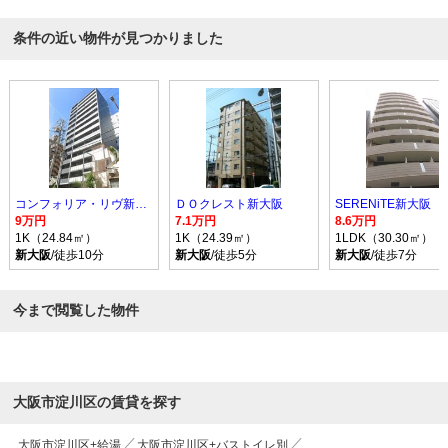
条件の近い物件が見つかりました
コンフォリア・リヴ新大阪WEST
ＤＯクレスト新大阪
SERENiTE新大阪
9万円
7.1万円
8.6万円
1K（24.84㎡）
1K（24.39㎡）
1LDK（30.30㎡）
新大阪
/徒歩10分
新大阪
/徒歩5分
新大阪
/徒歩7分
今まで閲覧した物件
大阪市淀川区の賃貸を探す
大阪市淀川区+給湯
大阪市淀川区+バストイレ別