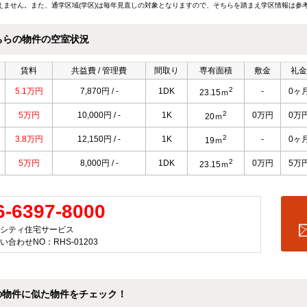
えません。また、通学区域(学区)は毎年見直しの対象となりますので、そちらを踏まえ学区情報は参
ちらの物件の空室状況
賃料
共益費 / 管理費
間取り
専有面積
敷金
礼金
2
5.1万円
7,870円 / -
1DK
-
0ヶ
23.15ｍ
2
5万円
10,000円 / -
1K
0万円
0万
20ｍ
2
3.8万円
12,150円 / -
1K
-
0ヶ
19ｍ
2
5万円
8,000円 / -
1DK
0万円
5万
23.15ｍ
6-6397-8000
シティ住宅サービス
い合わせNO：RHS-01203
の物件に似た物件をチェック！