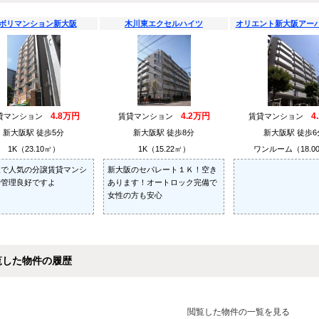
ボリマンション新大阪
木川東エクセルハイツ
オリエント新大阪アー
4.8万円
4.2万円
4
貸マンション
賃貸マンション
賃貸マンション
新大阪駅 徒歩5分
新大阪駅 徒歩8分
新大阪駅 徒歩6
1K（23.10㎡）
1K（15.22㎡）
ワンルーム（18.0
阪で人気の分譲賃貸マンシ
新大阪のセパレート１Ｋ！空き
で管理良好ですよ
あります！オートロック完備で
女性の方も安心
覧した物件の履歴
閲覧した物件の一覧を見る