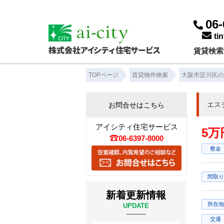
06-
ti
賃貸検索
TOPページ
賃貸物件検索
大阪市淀川区の
エス
お問合せはこちら
アイシティ住宅サービス
5万
06-6397-8000
敷金
間取り
新着更新情報
所在地
UPDATE
交通