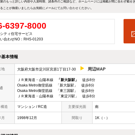
屋のもっと詳しい内容や入居時期、諸条件のご相談など、ホームページには掲載が間に合わず載せ
ることが御座いましたらお気軽にメールにて
お問い合わせ
ください。
6-6397-8000
シティ住宅サービス
い合わせNO：RHS-01203
件基本情報
周辺MAP
在地
大阪府大阪市淀川区宮原1丁目17-30
ＪＲ東海道・山陽本線
「新大阪駅」
徒歩8分
Osaka Metro御堂筋線 「新大阪駅」 徒歩8分
通
Osaka Metro御堂筋線 「東三国駅」 徒歩8分
ＪＲ東海道・山陽本線 「東淀川駅」 徒歩8分
/ 構造
マンション / RC造
主要採光面
南
年月
1998年12月
間取り
1K（ - ）