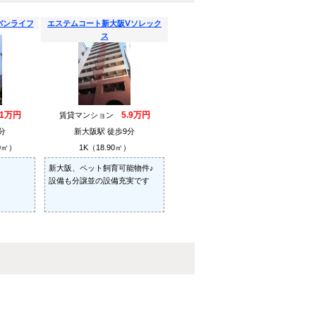
バンライフ
エステムコート新大阪Ⅴソレック
ス
.1万円
5.9万円
賃貸マンション
分
新大阪駅 徒歩9分
0㎡）
1K（18.90㎡）
新大阪、ペット飼育可能物件♪
設備も分譲並の設備充実です