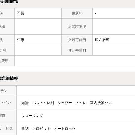
件詳細情報
保
不要
更新料
-
車場
近隣駐車場
況
空家
入居可能日
即入居可
会社
仲介手数料
他費用
備詳細情報
ッチン
・トイレ
給湯
バストイレ別
シャワー
トイレ
室内洗濯パン
空間
フローリング
サービス
収納
クロゼット
オートロック