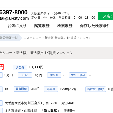
エステムコート新大阪 新大阪の1K賃貸マンション！新大阪賃貸マンション分譲マンションオートロックセパレートペット飼育可｜株式会社アイシティ住宅サービス
6397-8000
大阪府知事（5）第49302号
来店
定休日：年中無休 営業時間：9：00～18：00
ntai@ai-city.com
お気に入り
閲覧履歴
検索履歴
保存した検索条件
賃貸情報一覧
エステムコート新大阪 新大阪の1K賃貸マンション
テムコート新大阪 新大阪の1K賃貸マンション
円
10,000円
0万円
0万円
-
--
礼金
保証金
敷引・償却
2
1K
1998年12月
10
専有面積
20ｍ
築年月
所在階・階数
大阪府大阪市淀川区宮原1丁目17-30
周辺MAP
ＪＲ東海道・山陽本線
「新大阪駅」
徒歩8分