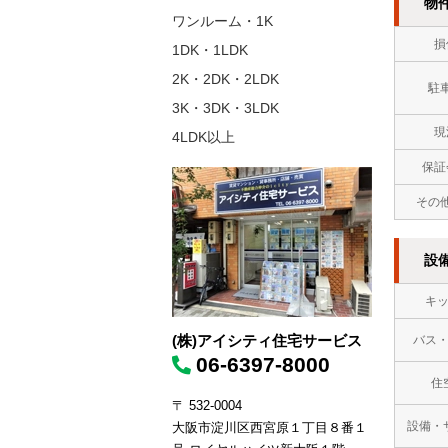
物
ワンルーム・1K
損
1DK・1LDK
2K・2DK・2LDK
駐
3K・3DK・3LDK
現
4LDK以上
保証
その
設
キ
(株)アイシティ住宅サービス
バス
06-6397-8000
住
〒 532-0004
設備・
大阪市淀川区西宮原１丁目８番１