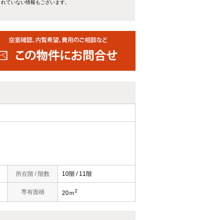
きれていない情報もございます。
所在階 / 階数
10階 / 11階
2
専有面積
20ｍ