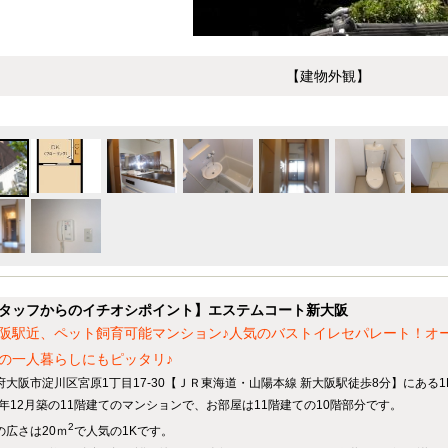
【建物外観】
タッフからのイチオシポイント】エステムコート新大阪
阪駅近、ペット飼育可能マンション♪人気のバストイレセパレート！オ
の一人暮らしにもピッタリ♪
府大阪市淀川区宮原1丁目17-30【ＪＲ東海道・山陽本線 新大阪駅徒歩8分】にある
98年12月築の11階建てのマンションで、お部屋は11階建ての10階部分です。
2
の広さは20ｍ
で人気の1Kです。