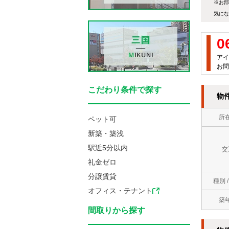
※お部
気にな
0
アイ
お問
こだわり条件で探す
物
所
ペット可
新築・築浅
駅近5分以内
交
礼金ゼロ
分譲賃貸
種別 
オフィス・テナント
築
間取りから探す