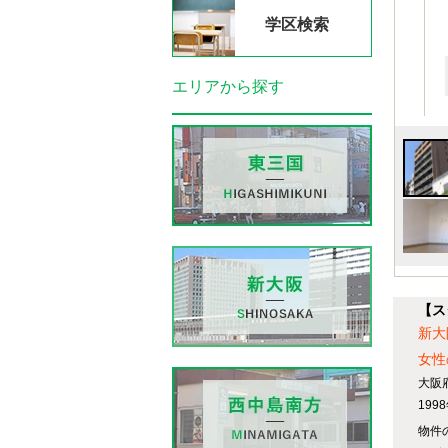
学区検索
エリアから探す
【ス
新大
女性
大阪
19
物件