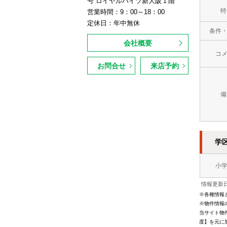
号 ロイヤルハイツ新大阪１階
特
営業時間：9：00～18：00
定休日：年中無休
条件
会社概要
コ
お問合せ
来店予約
備
学
小
情報更新日
※各種情報
※物件情報
当サイト物
度】を元に