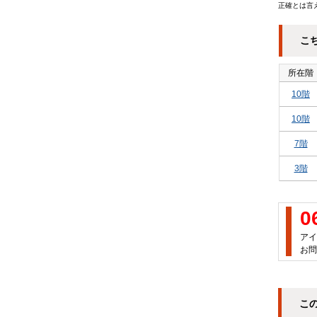
正確とは言
こ
所在階
10階
10階
7階
3階
0
アイ
お問
こ