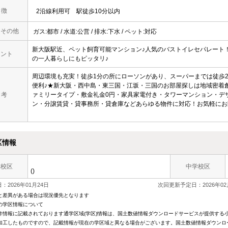
 徴
2沿線利用可
駅徒歩10分以内
・その他
ガス:都市 / 水道:公営 / 排水:下水 / ペット:対応
新大阪駅近、ペット飼育可能マンション♪人気のバストイレセパレート
メント
の一人暮らしにもピッタリ♪
周辺環境も充実！徒歩1分の所にローソンがあり、スーパーまでは徒歩2
便利♪★新大阪・西中島・東三国・江坂・三国のお部屋探しは地域密着創
 考
ァミリータイプ・敷金礼金0円・家具家電付き・タワーマンション・デ
ン・分譲賃貸・貸事務所・貸倉庫などあらゆる物件に対応！お気軽にお
区情報
学校区
中学校区
()
：2026年01月24日
次回更新予定日：2026年02
と差異がある場合は現況優先となります
の学区情報について
件情報に記載されております通学区域(学区)情報は、国土数値情報ダウンロードサービスが提供する小学
加工したものですので、記載情報が現在の学区域と異なる場合がございます。国土数値情報ダウンロ