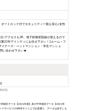
！オートロック付でセキュリティー面も安心♪女性
分♪アクセスもJR、地下鉄御堂筋線が使えるので
業22年アイシティにお任せ下さい！1ルーム～フ
ザイナーズ・ぺットマンション・学生マンショ
問い合わせ下さい★
()
月07日
校区データ【2021年度】及び中学校区データ【2021年
ードサービスのWEBサイト上で記述通り、データは必ずしも