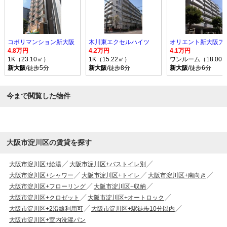
コボリマンション新大阪
木川東エクセルハイツ
4.8万円
4.2万円
4.1万円
1K（23.10㎡）
1K（15.22㎡）
ワンルーム（18.00
新大阪
/徒歩5分
新大阪
/徒歩8分
新大阪
/徒歩6分
今まで閲覧した物件
大阪市淀川区の賃貸を探す
大阪市淀川区+給湯
大阪市淀川区+バストイレ別
大阪市淀川区+シャワー
大阪市淀川区+トイレ
大阪市淀川区+南向き
大阪市淀川区+フローリング
大阪市淀川区+収納
大阪市淀川区+クロゼット
大阪市淀川区+オートロック
大阪市淀川区+2沿線利用可
大阪市淀川区+駅徒歩10分以内
大阪市淀川区+室内洗濯パン