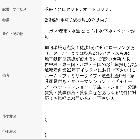
収納 / クロゼット / オートロック /
設備・サービス
2沿線利用可 / 駅徒歩10分以内 /
特徴
ガス:都市 / 水道:公営 / 排水:下水 / ペット:対
条件・その他
応
周辺環境も充実！徒歩1分の所にローソンがあ
り、スーパーまでは徒歩2分♪アクセスもJR、
地下鉄御堂筋線が使えるので便利♪★新大阪・
西中島・東三国・江坂・三国のお部屋探しは地
域密着創業22年アイシティにお任せ下さい！1
ルーム～ファミリータイプ・敷金礼金0円・家
備考
具家電付き・タワーマンション・デザイナー
ズ・ぺットマンション・学生マンション・分譲
賃貸・貸事務所・貸倉庫などあらゆる物件に対
応！お気軽にお問い合わせ下さい★
小学校区
()
中学校区
()