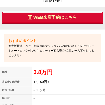
【建物外観】
WEB来店予約はこちら
新大阪駅近、ペット飼育可能マンション♪人気のバストイレセパレー
トオートロック付でセキュリティー面も安心♪女性の一人暮らしにも
ピッタリ♪
3.8万円
賃料
12,150円 /
共益費 / 管理費
- / 0ヶ月
敷金 / 礼金
-
保証金