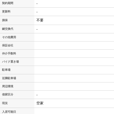
-
契約期間
-
更新料
不要
損保
-
鍵交換代
その他費用
保証会社
仲介手数料
バイク置き場
駐車場
近隣駐車場
周辺環境
-
借家区分
空家
現況
入居可能日