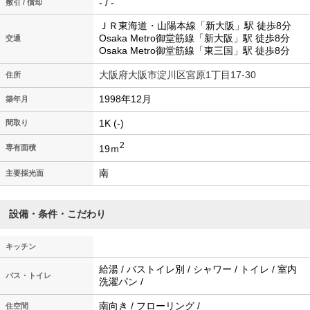
- / -
敷引 / 償却
ＪＲ東海道・山陽本線「新大阪」駅 徒歩8分
Osaka Metro御堂筋線「新大阪」駅 徒歩8分
交通
Osaka Metro御堂筋線「東三国」駅 徒歩8分
大阪府大阪市淀川区宮原1丁目17-30
住所
1998年12月
築年月
1K (-)
間取り
2
19ｍ
専有面積
南
主要採光面
設備・条件・こだわり
キッチン
給湯 / バストイレ別 / シャワー / トイレ / 室内
バス・トイレ
洗濯パン /
南向き / フローリング /
住空間