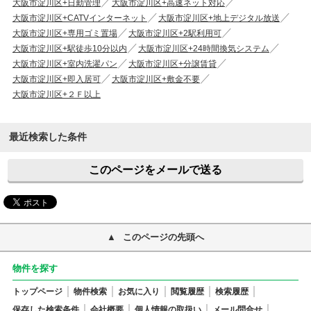
大阪市淀川区+日勤管理
大阪市淀川区+高速ネット対応
大阪市淀川区+CATVインターネット
大阪市淀川区+地上デジタル放送
大阪市淀川区+専用ゴミ置場
大阪市淀川区+2駅利用可
大阪市淀川区+駅徒歩10分以内
大阪市淀川区+24時間換気システム
大阪市淀川区+室内洗濯パン
大阪市淀川区+分譲賃貸
大阪市淀川区+即入居可
大阪市淀川区+敷金不要
大阪市淀川区+２Ｆ以上
最近検索した条件
このページをメールで送る
このページの先頭へ
物件を探す
トップページ
物件検索
お気に入り
閲覧履歴
検索履歴
保存した検索条件
会社概要
個人情報の取扱い
メール問合せ