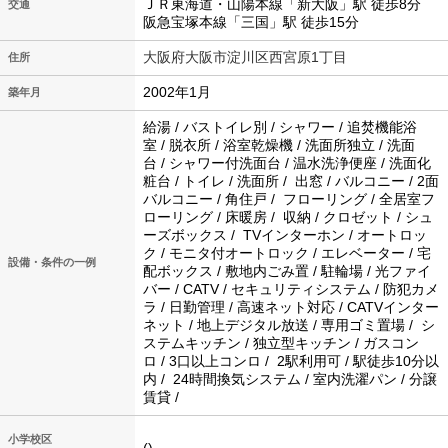
ＪＲ東海道・山陽本線「新大阪」駅 徒歩8分
交通
阪急宝塚本線「三国」駅 徒歩15分
大阪府大阪市淀川区西宮原1丁目
住所
2002年1月
築年月
給湯 / バストイレ別 / シャワー / 追焚機能浴
室 / 脱衣所 / 浴室乾燥機 / 洗面所独立 / 洗面
台 / シャワー付洗面台 / 温水洗浄便座 / 洗面化
粧台 / トイレ / 洗面所 / 出窓 / バルコニー / 2面
バルコニー / 角住戸 / フローリング / 全居室フ
ローリング / 床暖房 / 収納 / クロゼット / シュ
ーズボックス / TVインターホン / オートロッ
ク / モニタ付オートロック / エレベーター / 宅
設備・条件の一例
配ボックス / 敷地内ごみ置 / 駐輪場 / 光ファイ
バー / CATV / セキュリティシステム / 防犯カメ
ラ / 日勤管理 / 高速ネット対応 / CATVインター
ネット / 地上デジタル放送 / 専用ゴミ置場 / シ
ステムキッチン / 独立型キッチン / ガスコン
ロ / 3口以上コンロ / 2駅利用可 / 駅徒歩10分以
内 / 24時間換気システム / 室内洗濯パン / 分譲
賃貸 /
小学校区