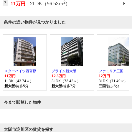
2
7
11万円
2LDK（56.53ｍ
）
条件の近い物件が見つかりました
スターハイツ西宮原
プライム新大阪
ファミリア三国
11万円
12.3万円
12万円
1LDK（43.74㎡）
3LDK（73.42㎡）
3LDK（71.49㎡）
新大阪
/徒歩5分
新大阪
/徒歩7分
三国
/徒歩6分
今まで閲覧した物件
大阪市淀川区の賃貸を探す