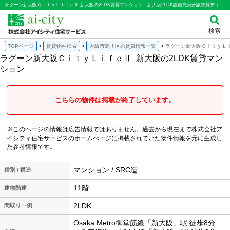
ラグーン新大阪ＣｉｔｙＬｉｆｅⅡ 新大阪の2LDK賃貸マンション！新大阪2LDK設備充実分譲賃貸ディンクス 新婚さん向けシステムキッチンカワック ヌック｜株式会社アイシティ住宅サービス
検索
TOPページ
賃貸物件検索
大阪市淀川区の賃貸情報一覧
ラグーン新大阪ＣｉｔｙＬｉ
ラグーン新大阪ＣｉｔｙＬｉｆｅⅡ
新大阪の2LDK賃貸マン
ション
こちらの物件は掲載が終了しています。
※このページの情報は広告情報ではありません。過去から現在まで株式会社ア
イシティ住宅サービスのホームぺージに掲載されていた物件情報を元に生成し
た参考情報です。
マンション / SRC造
種別 / 構造
11階
建物階建
2LDK
間取り一例
Osaka Metro御堂筋線「新大阪」駅 徒歩8分