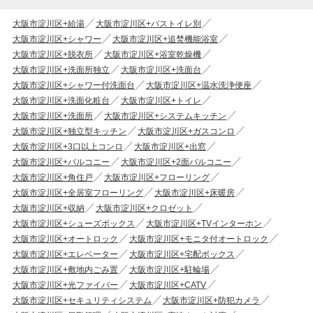
大阪市淀川区+給湯
大阪市淀川区+バストイレ別
大阪市淀川区+シャワー
大阪市淀川区+追焚機能浴室
大阪市淀川区+脱衣所
大阪市淀川区+浴室乾燥機
大阪市淀川区+洗面所独立
大阪市淀川区+洗面台
大阪市淀川区+シャワー付洗面台
大阪市淀川区+温水洗浄便座
大阪市淀川区+洗面化粧台
大阪市淀川区+トイレ
大阪市淀川区+洗面所
大阪市淀川区+システムキッチン
大阪市淀川区+独立型キッチン
大阪市淀川区+ガスコンロ
大阪市淀川区+3口以上コンロ
大阪市淀川区+出窓
大阪市淀川区+バルコニー
大阪市淀川区+2面バルコニー
大阪市淀川区+角住戸
大阪市淀川区+フローリング
大阪市淀川区+全居室フローリング
大阪市淀川区+床暖房
大阪市淀川区+収納
大阪市淀川区+クロゼット
大阪市淀川区+シューズボックス
大阪市淀川区+TVインターホン
大阪市淀川区+オートロック
大阪市淀川区+モニタ付オートロック
大阪市淀川区+エレベーター
大阪市淀川区+宅配ボックス
大阪市淀川区+敷地内ごみ置
大阪市淀川区+駐輪場
大阪市淀川区+光ファイバー
大阪市淀川区+CATV
大阪市淀川区+セキュリティシステム
大阪市淀川区+防犯カメラ