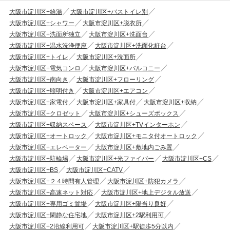
大阪市淀川区+給湯
大阪市淀川区+バストイレ別
大阪市淀川区+シャワー
大阪市淀川区+脱衣所
大阪市淀川区+洗面所独立
大阪市淀川区+洗面台
大阪市淀川区+温水洗浄便座
大阪市淀川区+洗面化粧台
大阪市淀川区+トイレ
大阪市淀川区+洗面所
大阪市淀川区+電気コンロ
大阪市淀川区+バルコニー
大阪市淀川区+南向き
大阪市淀川区+フローリング
大阪市淀川区+照明付き
大阪市淀川区+エアコン
大阪市淀川区+家電付
大阪市淀川区+家具付
大阪市淀川区+収納
大阪市淀川区+クロゼット
大阪市淀川区+シューズボックス
大阪市淀川区+収納スペース
大阪市淀川区+TVインターホン
大阪市淀川区+オートロック
大阪市淀川区+モニタ付オートロック
大阪市淀川区+エレベーター
大阪市淀川区+敷地内ごみ置
大阪市淀川区+駐輪場
大阪市淀川区+光ファイバー
大阪市淀川区+CS
大阪市淀川区+BS
大阪市淀川区+CATV
大阪市淀川区+２４時間有人管理
大阪市淀川区+防犯カメラ
大阪市淀川区+高速ネット対応
大阪市淀川区+地上デジタル放送
大阪市淀川区+専用ゴミ置場
大阪市淀川区+陽当り良好
大阪市淀川区+閑静な住宅地
大阪市淀川区+2駅利用可
大阪市淀川区+2沿線利用可
大阪市淀川区+駅徒歩5分以内