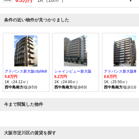
6.5万円
1K（28ｍ
）
条件の近い物件が見つかりました
アドバンス新大阪citylifeⅡ
シャインビュー新大阪
アドバンス新大阪Ⅲ
5.6万円
6.2万円
6.6万円
1K（24.12㎡）
1K（24.00㎡）
1K（25.50㎡）
西中島南方
/徒歩5分
西中島南方
/徒歩6分
西中島南方
/徒歩1分
今まで閲覧した物件
大阪市淀川区の賃貸を探す