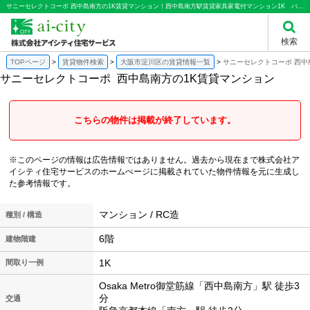
サニーセレクトコーポ 西中島南方の1K賃貸マンション！西中島南方駅賃貸家具家電付マンション1K バストイレセパレート洗面台独立 法人向け オール電化｜株式会社アイシティ住宅サービス
検索
TOPページ
賃貸物件検索
大阪市淀川区の賃貸情報一覧
サニーセレクトコーポ 西中
サニーセレクトコーポ
西中島南方の1K賃貸マンション
こちらの物件は掲載が終了しています。
※このページの情報は広告情報ではありません。過去から現在まで株式会社ア
イシティ住宅サービスのホームぺージに掲載されていた物件情報を元に生成し
た参考情報です。
マンション / RC造
種別 / 構造
6階
建物階建
1K
間取り一例
Osaka Metro御堂筋線「西中島南方」駅 徒歩3
分
交通