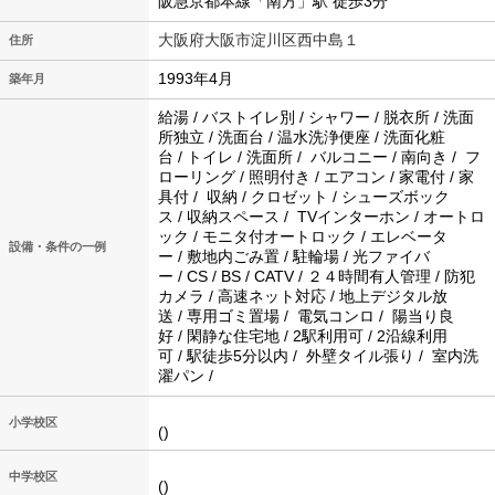
阪急京都本線「南方」駅 徒歩3分
大阪府大阪市淀川区西中島１
住所
1993年4月
築年月
給湯 / バストイレ別 / シャワー / 脱衣所 / 洗面
所独立 / 洗面台 / 温水洗浄便座 / 洗面化粧
台 / トイレ / 洗面所 / バルコニー / 南向き / フ
ローリング / 照明付き / エアコン / 家電付 / 家
具付 / 収納 / クロゼット / シューズボック
ス / 収納スペース / TVインターホン / オートロ
ック / モニタ付オートロック / エレベータ
設備・条件の一例
ー / 敷地内ごみ置 / 駐輪場 / 光ファイバ
ー / CS / BS / CATV / ２４時間有人管理 / 防犯
カメラ / 高速ネット対応 / 地上デジタル放
送 / 専用ゴミ置場 / 電気コンロ / 陽当り良
好 / 閑静な住宅地 / 2駅利用可 / 2沿線利用
可 / 駅徒歩5分以内 / 外壁タイル張り / 室内洗
濯パン /
小学校区
()
中学校区
()