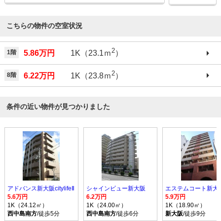
こちらの物件の空室状況
2
1階
5.86万円
1K（23.1ｍ
）
2
8階
6.22万円
1K（23.8ｍ
）
条件の近い物件が見つかりました
アドバンス新大阪citylifeⅡ
シャインビュー新大阪
5.6万円
6.2万円
5.9万円
1K（24.12㎡）
1K（24.00㎡）
1K（18.90㎡）
西中島南方
/徒歩5分
西中島南方
/徒歩6分
新大阪
/徒歩9分