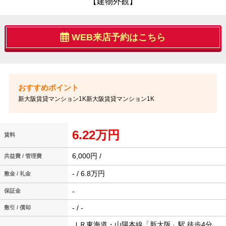
【建物外観】
WEB来店予約はこちら
新大阪賃貸マンション1K新大阪賃貸マンション1K
6.22万円
賃料
6,000円 /
共益費 / 管理費
- / 6.8万円
敷金 / 礼金
-
保証金
- / -
敷引 / 償却
ＪＲ東海道・山陽本線「新大阪」駅 徒歩4分