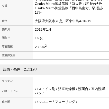
Osaka Metro御堂筋線「新大阪」駅 徒歩8分
交通
Osaka Metro御堂筋線「西中島南方」駅 徒歩
17分
大阪府大阪市東淀川区東中島4-10-19
住所
2012年1月
築年月
1K (-)
間取り
2
23.8ｍ
専有面積
-
主要採光面
設備・条件・こだわり
キッチン
バストイレ別 / 浴室乾燥機 / 洗面台 / 室内洗濯
バス・トイレ
パン /
バルコニー / フローリング /
住空間