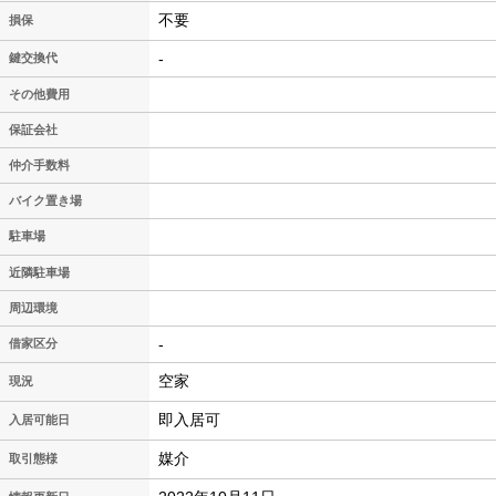
不要
損保
-
鍵交換代
その他費用
保証会社
仲介手数料
バイク置き場
駐車場
近隣駐車場
周辺環境
-
借家区分
空家
現況
即入居可
入居可能日
媒介
取引態様