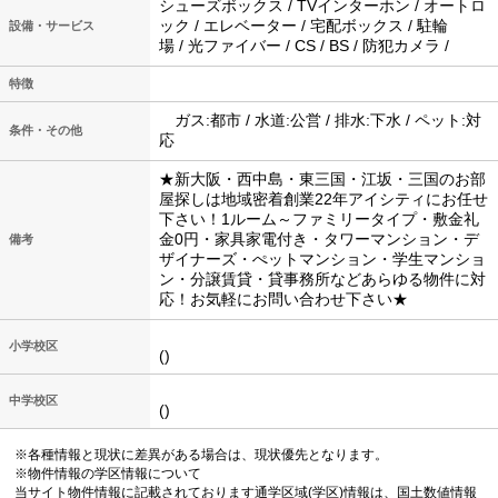
シューズボックス / TVインターホン / オートロ
ック / エレベーター / 宅配ボックス / 駐輪
設備・サービス
場 / 光ファイバー / CS / BS / 防犯カメラ /
特徴
ガス:都市 / 水道:公営 / 排水:下水 / ペット:対
条件・その他
応
★新大阪・西中島・東三国・江坂・三国のお部
屋探しは地域密着創業22年アイシティにお任せ
下さい！1ルーム～ファミリータイプ・敷金礼
金0円・家具家電付き・タワーマンション・デ
備考
ザイナーズ・ぺットマンション・学生マンショ
ン・分譲賃貸・貸事務所などあらゆる物件に対
応！お気軽にお問い合わせ下さい★
小学校区
()
中学校区
()
※各種情報と現状に差異がある場合は、現状優先となります。
※物件情報の学区情報について
当サイト物件情報に記載されております通学区域(学区)情報は、国土数値情報