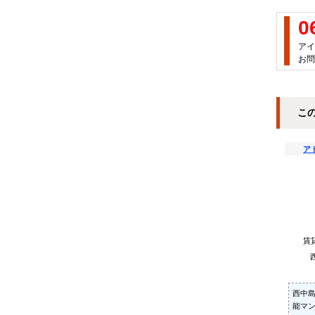
0
アイ
お問
こ
アド
賃
西中島
能マ