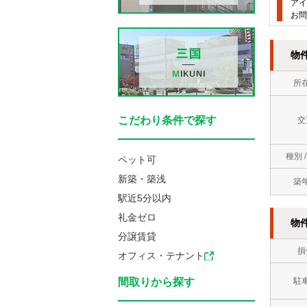
アイ
お問
物
所
こだわり条件で探す
交
種別 
ペット可
新築・築浅
築
駅近5分以内
礼金ゼロ
物
分譲賃貸
損
オフィス・テナント
間取りから探す
駐