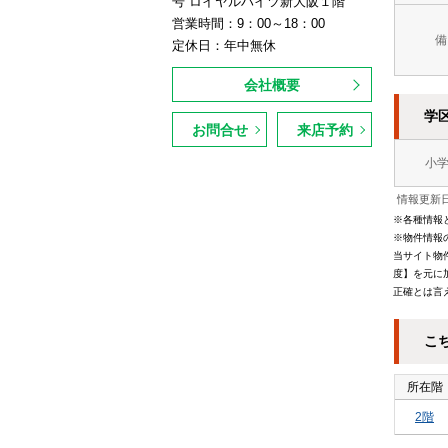
号 ロイヤルハイツ新大阪１階
営業時間：9：00～18：00
備
定休日：年中無休
会社概要
学
お問合せ
来店予約
小
情報更新日
※各種情報
※物件情報
当サイト物
度】を元に
正確とは言
こ
所在階
2階