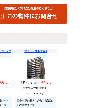
Ⅴソレック
アドバンス新大阪Ⅲ
.9万円
6.6万円
賃貸マンション
分
西中島南方駅 徒歩1分
）
1K（25.50㎡）
能物件♪
西中島駅前物件♪設備も分譲並
実です
の設備充実です