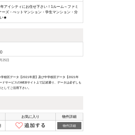
2年アイシティにお任せ下さい！1ルーム～ファミ
ナーズ・ぺットマンション・学生マンション・分
い★
()
月25日
校区データ【2021年度】及び中学校区データ【2021年
ードサービスのWEBサイト上で記述通り、データは必ずしも
考としてご活用下さい。
お気に入り
物件詳細
円
物件詳細