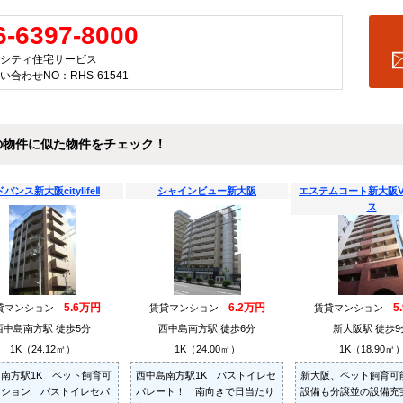
6-6397-8000
シティ住宅サービス
い合わせNO：RHS-61541
の物件に似た物件をチェック！
バンス新大阪citylifeⅡ
シャインビュー新大阪
エステムコート新大阪
ス
5.6万円
6.2万円
5
貸マンション
賃貸マンション
賃貸マンション
西中島南方駅 徒歩5分
西中島南方駅 徒歩6分
新大阪駅 徒歩9
1K（24.12㎡）
1K（24.00㎡）
1K（18.90㎡
南方駅1K ペット飼育可
西中島南方駅1K バストイレセ
新大阪、ペット飼育可
ンション バストイレセパ
パレート！ 南向きで日当たり
設備も分譲並の設備充