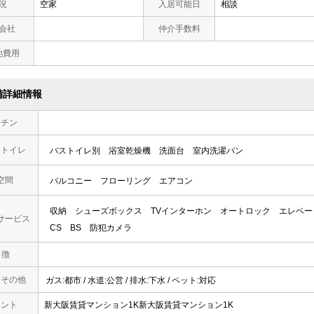
況
空家
入居可能日
相談
会社
仲介手数料
他費用
備詳細情報
ッチン
・トイレ
バストイレ別
浴室乾燥機
洗面台
室内洗濯パン
空間
バルコニー
フローリング
エアコン
収納
シューズボックス
TVインターホン
オートロック
エレベー
サービス
CS
BS
防犯カメラ
 徴
・その他
ガス:都市 / 水道:公営 / 排水:下水 / ペット:対応
メント
新大阪賃貸マンション1K新大阪賃貸マンション1K