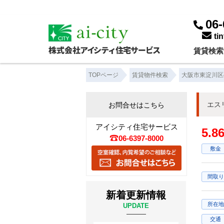
06-
ti
賃貸検索
TOPページ
賃貸物件検索
大阪市東淀川区
エス
お問合せはこちら
アイシティ住宅サービス
5.
06-6397-8000
敷金
間取り
新着更新情報
所在地
UPDATE
交通