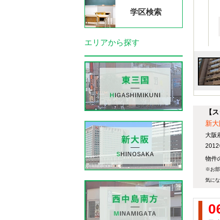
学区検索
エリアから探す
【ス
新大
大阪
20
物件の
※お部
気にな
0