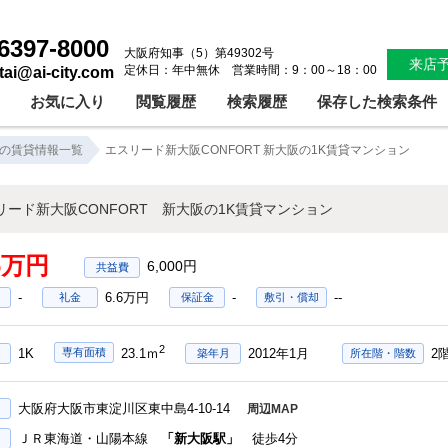
エスリード新大阪CONFORT 新大阪の1K賃貸マンション！新大阪賃貸マンション1Ｋ新大阪賃貸マンション単身新大阪マンション賃料58600円｜株式会社アイシティ住宅サービス
6397-8000
大阪府知事（5）第49302号
来店
定休日：年中無休 営業時間：9：00～18：00
ntai@ai-city.com
お気に入り
閲覧履歴
検索履歴
保存した検索条件
の賃貸情報一覧
エスリード新大阪CONFORT 新大阪の1K賃貸マンション
リード新大阪CONFORT 新大阪の1K賃貸マンション
86万円
6,000円
-
6.6万円
-
--
礼金
保証金
敷引・償却
2
1K
2012年1月
2
専有面積
23.1ｍ
築年月
所在階・階数
大阪府大阪市東淀川区東中島4-10-14
周辺MAP
ＪＲ東海道・山陽本線
「新大阪駅」
徒歩4分