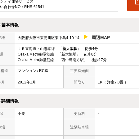
シティ住宅サービス
い合わせNO：RHS-61541
件基本情報
周辺MAP
在地
大阪府大阪市東淀川区東中島4-10-14
ＪＲ東海道・山陽本線
「新大阪駅」
徒歩4分
通
Osaka Metro御堂筋線 「新大阪駅」 徒歩8分
Osaka Metro御堂筋線 「西中島南方駅」 徒歩17分
/ 構造
マンション / RC造
主要採光面
-
年月
2012年1月
間取り
1K（ 洋室7.8畳 ）
件詳細情報
保
不要
更新料
-
車場
近隣駐車場