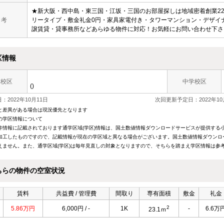
★新大阪・西中島・東三国・江坂・三国のお部屋探しは地域密着創業2
 考
リータイプ・敷金礼金0円・家具家電付き・タワーマンション・デザイ
譲賃貸・貸事務所などあらゆる物件に対応！お気軽にお問い合わせ下さ
区情報
学校区
中学校区
()
：2022年10月11日
次回更新予定日：2022年10
と差異がある場合は現況優先となります
の学区情報について
件情報に記載されております通学区域(学区)情報は、国土数値情報ダウンロードサービスが提供する小学
加工したものですので、記載情報が現在の学区域と異なる場合がございます。国土数値情報ダウンロ
えません。また、通学区域(学区)は毎年見直しの対象となりますので、そちらを踏まえ学区情報は参
ちらの物件の空室状況
賃料
共益費 / 管理費
間取り
専有面積
敷金
礼金
2
5.86万円
6,000円 / -
1K
-
6.6万
23.1ｍ