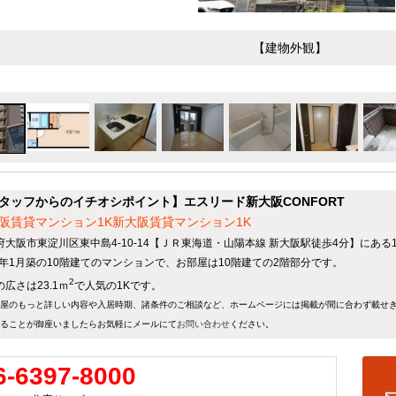
【建物外観】
タッフからのイチオシポイント】エスリード新大阪CONFORT
阪賃貸マンション1K新大阪賃貸マンション1K
府大阪市東淀川区東中島4-10-14【ＪＲ東海道・山陽本線 新大阪駅徒歩4分】にある
12年1月築の10階建てのマンションで、お部屋は10階建ての2階部分です。
2
広さは23.1ｍ
で人気の1Kです。
屋のもっと詳しい内容や入居時期、諸条件のご相談など、ホームページには掲載が間に合わず載せ
ることが御座いましたらお気軽にメールにて
お問い合わせ
ください。
6-6397-8000