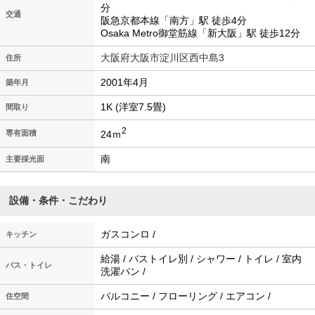
分
交通
阪急京都本線「南方」駅 徒歩4分
Osaka Metro御堂筋線「新大阪」駅 徒歩12分
大阪府大阪市淀川区西中島3
住所
2001年4月
築年月
1K (洋室7.5畳)
間取り
2
24ｍ
専有面積
南
主要採光面
設備・条件・こだわり
ガスコンロ /
キッチン
給湯 / バストイレ別 / シャワー / トイレ / 室内
バス・トイレ
洗濯パン /
バルコニー / フローリング / エアコン /
住空間