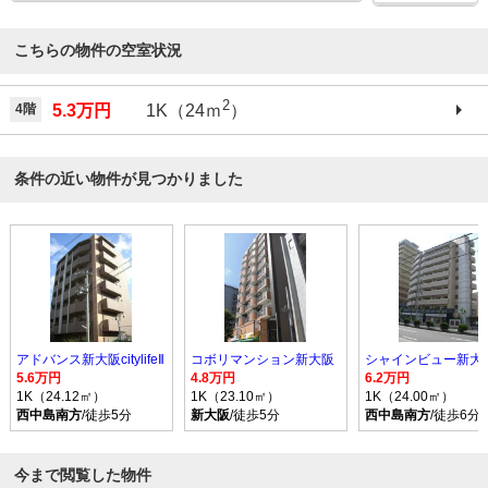
こちらの物件の空室状況
2
4階
5.3万円
1K（24ｍ
）
条件の近い物件が見つかりました
アドバンス新大阪citylifeⅡ
コボリマンション新大阪
シャインビュー新大
5.6万円
4.8万円
6.2万円
1K（24.12㎡）
1K（23.10㎡）
1K（24.00㎡）
西中島南方
/徒歩5分
新大阪
/徒歩5分
西中島南方
/徒歩6分
今まで閲覧した物件