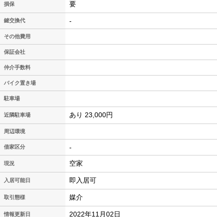
要
損保
-
鍵交換代
その他費用
保証会社
仲介手数料
バイク置き場
駐車場
あり 23,000円
近隣駐車場
周辺環境
-
借家区分
空家
現況
即入居可
入居可能日
媒介
取引態様
2022年11月02日
情報更新日