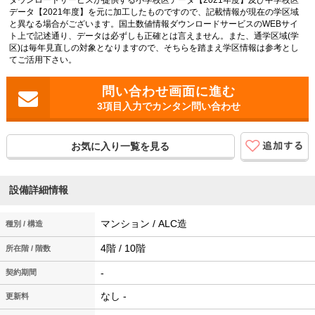
ダウンロードサービスが提供する小学校区データ【2021年度】及び中学校区
データ【2021年度】を元に加工したものですので、記載情報が現在の学区域
と異なる場合がございます。国土数値情報ダウンロードサービスのWEBサイ
ト上で記述通り、データは必ずしも正確とは言えません。また、通学区域(学
区)は毎年見直しの対象となりますので、そちらを踏まえ学区情報は参考とし
てご活用下さい。
3項目入力でカンタン問い合わせ
お気に入り一覧を見る
設備詳細情報
マンション / ALC造
種別 / 構造
4階 / 10階
所在階 / 階数
-
契約期間
なし -
更新料