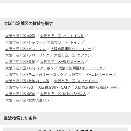
大阪市淀川区の賃貸を探す
大阪市淀川区+給湯
大阪市淀川区+バストイレ別
大阪市淀川区+シャワー
大阪市淀川区+トイレ
大阪市淀川区+ガスコンロ
大阪市淀川区+バルコニー
大阪市淀川区+フローリング
大阪市淀川区+エアコン
大阪市淀川区+収納
大阪市淀川区+収納スペース
大阪市淀川区+TVインターホン
大阪市淀川区+オートロック
大阪市淀川区+モニタ付オートロック
大阪市淀川区+エレベーター
大阪市淀川区+敷地内ごみ置
大阪市淀川区+光ファイバー
大阪市淀川区+BS
大阪市淀川区+CATV
大阪市淀川区+2沿線利用可
大阪市淀川区+駅前
大阪市淀川区+駅徒歩5分以内
大阪市淀川区+室内洗濯パン
最近検索した条件