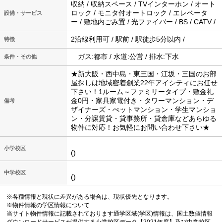
収納 / 収納スペース / TVインターホン / オート
ロック / モニタ付オートロック / エレベータ
設備・サービス
ー / 敷地内ごみ置 / 光ファイバー / BS / CATV /
2沿線利用可 / 駅前 / 駅徒歩5分以内 /
特徴
ガス:都市 / 水道:公営 / 排水:下水
条件・その他
★新大阪・西中島・東三国・江坂・三国のお部
屋探しは地域密着創業22年アイシティにお任せ
下さい！1ルーム～ファミリータイプ・敷金礼
金0円・家具家電付き・タワーマンション・デ
備考
ザイナーズ・ぺットマンション・学生マンショ
ン・分譲賃貸・貸事務所・貸倉庫などあらゆる
物件に対応！お気軽にお問い合わせ下さい★
小学校区
()
中学校区
()
※各種情報と現状に差異がある場合は、現状優先となります。
※物件情報の学区情報について
当サイト物件情報に記載されております通学区域(学区)情報は、国土数値情報