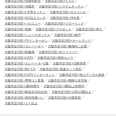
大阪市淀川区+洗面化粧台
大阪市淀川区+トイレ
大阪市淀川区+洗面所
大阪市淀川区+システムキッチン
大阪市淀川区+L字型キッチン
大阪市淀川区+ガスコンロ
大阪市淀川区+3口以上コンロ
大阪市淀川区+浄水器
大阪市淀川区+バルコニー
大阪市淀川区+フローリング
大阪市淀川区+収納
大阪市淀川区+クロゼット
大阪市淀川区+押入
大阪市淀川区+シューズボックス
大阪市淀川区+納戸
大阪市淀川区+TVインターホン
大阪市淀川区+オートロック
大阪市淀川区+エレベーター
大阪市淀川区+敷地内ごみ置
大阪市淀川区+駐輪場
大阪市淀川区+光ファイバー
大阪市淀川区+CATV
大阪市淀川区+防犯カメラ
大阪市淀川区+エレベーター2基
大阪市淀川区+日勤管理
大阪市淀川区+BS･CS
大阪市淀川区+高速ネット対応
大阪市淀川区+CATVインターネット
大阪市淀川区+地上デジタル放送
大阪市淀川区+専用ゴミ置場
大阪市淀川区+閑静な住宅地
大阪市淀川区+2駅利用可
大阪市淀川区+3駅以上利用可
大阪市淀川区+駅徒歩10分以内
大阪市淀川区+LDK12畳以上
大阪市淀川区+室内洗濯パン
大阪市淀川区+分譲賃貸
大阪市淀川区+２Ｆ以上