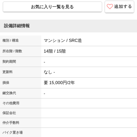
お気に入り一覧を見る
設備詳細情報
マンション / SRC造
種別 / 構造
14階 / 15階
所在階 / 階数
-
契約期間
なし -
更新料
要 15,000円/2年
損保
-
鍵交換代
その他費用
保証会社
仲介手数料
バイク置き場