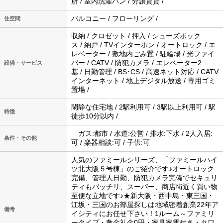
所 / 室内洗濯パン / 分譲賃貸 /
バルコニー / フローリング /
住空間
収納 / クロゼット / 押入 / シューズボック
ス / 納戸 / TVインターホン / オートロック / エ
レベーター / 敷地内ごみ置 / 駐輪場 / 光ファイ
バー / CATV / 防犯カメラ / エレベーター2
設備・サービス
基 / 日勤管理 / BS･CS / 高速ネット対応 / CATV
インターネット / 地上デジタル放送 / 専用ゴミ
置場 /
閑静な住宅地 / 2駅利用可 / 3駅以上利用可 / 駅
特徴
徒歩10分以内 /
ガス:都市 / 水道:公営 / 排水:下水 / 2人入居:
条件・その他
可 / 楽器相談:可 / 子供:可
人気のファミールシリーズ、「ファミールハイ
ツ北大阪５号棟」のご紹介です♪オートロック
完備、管理人日勤、防犯カメラ完備でセキュリ
ティもバッチリ、スーパー、商店街近く買い物
至便な立地です♪★新大阪・西中島・東三国・
江坂・三国のお部屋探しは地域密着創業22年ア
備考
イシティにお任せ下さい！1ルーム～ファミリ
ータイプ・敷金礼金0円・家具家電付き・タワ