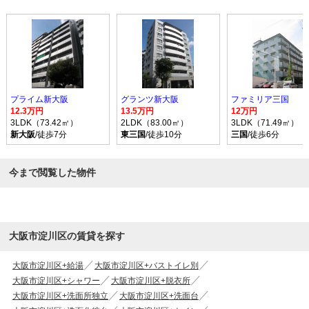
プライム新大阪
グランツ新大阪
ファミリア三国
12.3万円
13.5万円
12万円
3LDK（73.42㎡）
2LDK（83.00㎡）
3LDK（71.49㎡）
新大阪
/徒歩7分
東三国
/徒歩10分
三国
/徒歩6分
今まで閲覧した物件
大阪市淀川区の賃貸を探す
大阪市淀川区+給湯
大阪市淀川区+バストイレ別
大阪市淀川区+シャワー
大阪市淀川区+脱衣所
大阪市淀川区+洗面所独立
大阪市淀川区+洗面台