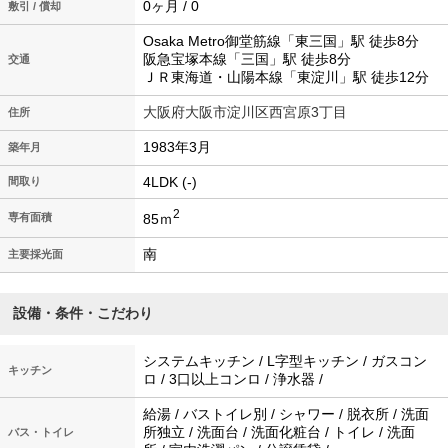
0ヶ月 / 0
敷引 / 償却
Osaka Metro御堂筋線「東三国」駅 徒歩8分
阪急宝塚本線「三国」駅 徒歩8分
交通
ＪＲ東海道・山陽本線「東淀川」駅 徒歩12分
大阪府大阪市淀川区西宮原3丁目
住所
1983年3月
築年月
4LDK (-)
間取り
2
85ｍ
専有面積
南
主要採光面
設備・条件・こだわり
システムキッチン / L字型キッチン / ガスコン
キッチン
ロ / 3口以上コンロ / 浄水器 /
給湯 / バストイレ別 / シャワー / 脱衣所 / 洗面
所独立 / 洗面台 / 洗面化粧台 / トイレ / 洗面
バス・トイレ