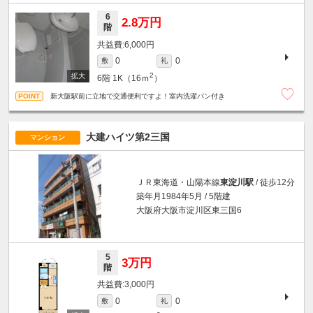
6
2.8万円
階
6,000円
0
0
敷
礼
2
6階
1K（16ｍ
）
新大阪駅前に立地で交通便利ですよ！室内洗濯パン付き
大建ハイツ第2三国
マンション
ＪＲ東海道・山陽本線
東淀川駅
/ 徒歩12分
築年月1984年5月 / 5階建
大阪府大阪市淀川区東三国6
5
3万円
階
3,000円
0
0
敷
礼