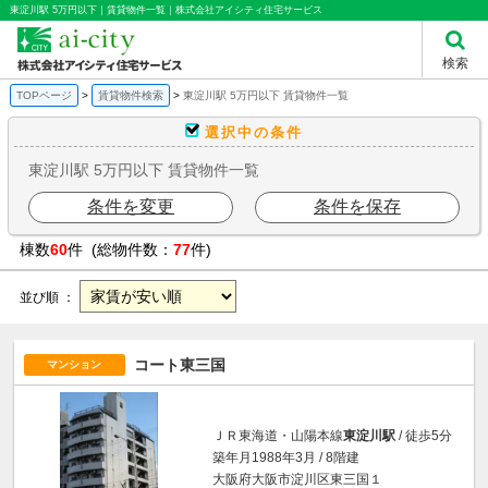
東淀川駅 5万円以下｜賃貸物件一覧｜株式会社アイシティ住宅サービス
検索
TOPページ
賃貸物件検索
東淀川駅 5万円以下 賃貸物件一覧
選択中の条件
東淀川駅 5万円以下 賃貸物件一覧
条件を変更
条件を保存
棟数
60
件 (総物件数：
77
件)
並び順 ：
コート東三国
マンション
ＪＲ東海道・山陽本線
東淀川駅
/ 徒歩5分
築年月1988年3月 / 8階建
大阪府大阪市淀川区東三国１