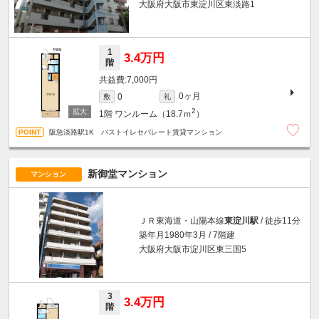
大阪府大阪市東淀川区東淡路1
1
3.4万円
階
7,000円
0ヶ月
0
敷
礼
2
1階
ワンルーム（18.7ｍ
）
阪急淡路駅1K バストイレセパレート賃貸マンション
新御堂マンション
マンション
ＪＲ東海道・山陽本線
東淀川駅
/ 徒歩11分
築年月1980年3月 / 7階建
大阪府大阪市淀川区東三国5
3
3.4万円
階