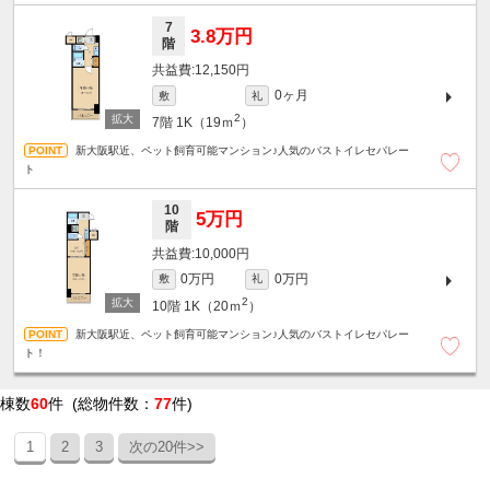
7
3.8万円
階
12,150円
0ヶ月
敷
礼
2
7階
1K（19ｍ
）
新大阪駅近、ペット飼育可能マンション♪人気のバストイレセパレー
ト
10
5万円
階
10,000円
0万円
0万円
敷
礼
2
10階
1K（20ｍ
）
新大阪駅近、ペット飼育可能マンション♪人気のバストイレセパレー
ト！
棟数
60
件 (総物件数：
77
件)
1
2
3
次の20件>>