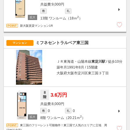
9,000円
敷
礼
2
13階
ワンルーム（18ｍ
）
新大阪賃貸マンション1R
ミフネセントラルベア東三国
マンション
ＪＲ東海道・山陽本線
東淀川駅
/ 徒歩10分
築年月1991年8月 / 15階建
大阪府大阪市淀川区東三国３丁目
8
3.6万円
階
8,000円
0
0
敷
礼
2
8階
ワンルーム（20.21ｍ
）
東三国のフリーレント可能物件！東三国で人気のエリアに立地 周