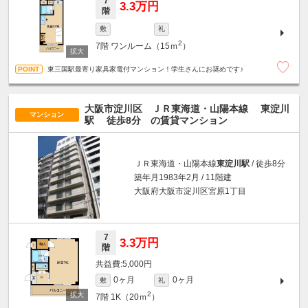
7
3.3万円
階
敷
礼
2
7階
ワンルーム（15ｍ
）
東三国駅最寄り家具家電付マンション！学生さんにお奨めです♪
大阪市淀川区 ＪＲ東海道・山陽本線
東淀川
マンション
駅
徒歩8分
の賃貸マンション
ＪＲ東海道・山陽本線
東淀川駅
/ 徒歩8分
築年月1983年2月 / 11階建
大阪府大阪市淀川区宮原1丁目
7
3.3万円
階
5,000円
0ヶ月
0ヶ月
敷
礼
2
7階
1K（20ｍ
）