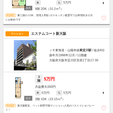
5万円
敷
礼
2
9階
2DK（31.2ｍ
）
東三国の２DK、管理人常駐♪ガスキッチン配置可でお料理好きの方
にお勧めです
エステムコート新大阪
マンション
ＪＲ東海道・山陽本線
東淀川駅
/ 徒歩8分
築年月1998年12月 / 11階建
大阪府大阪市淀川区宮原1丁目17-30
3
5万円
階
8,000円
0万円
5万円
敷
礼
2
3階
1DK（23.15ｍ
）
新大阪駅近、ペット飼育可能マンション♪人気のバストイレセパレー
ト！