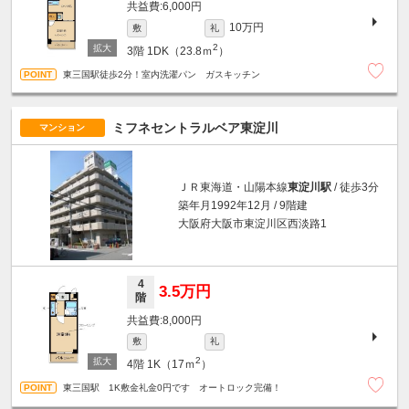
6,000円
10万円
敷
礼
2
3階
1DK（23.8ｍ
）
東三国駅徒歩2分！室内洗濯パン ガスキッチン
ミフネセントラルベア東淀川
マンション
ＪＲ東海道・山陽本線
東淀川駅
/ 徒歩3分
築年月1992年12月 / 9階建
大阪府大阪市東淀川区西淡路1
4
3.5万円
階
8,000円
敷
礼
2
4階
1K（17ｍ
）
東三国駅 1K敷金礼金0円です オートロック完備！