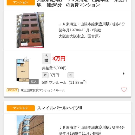
マンション
駅
徒歩8分
の賃貸マンション
ＪＲ東海道・山陽本線
東淀川駅
/ 徒歩8分
築年月1978年11月 / 6階建
大阪府大阪市淀川区宮原2
5
3万円
階
5,000円
3万円
敷
礼
2
5階
ワンルーム（11.88ｍ
）
東三国駅賃貸マンション1ルーム
スマイルパールハイツⅢ
マンション
ＪＲ東海道・山陽本線
東淀川駅
/ 徒歩4分
築年月1989年11月 / 4階建