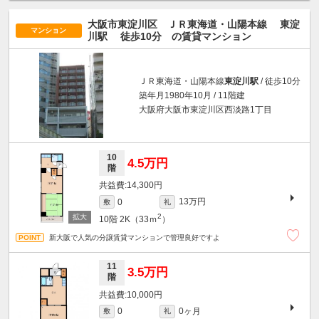
大阪市東淀川区 ＪＲ東海道・山陽本線
東淀
マンション
川駅
徒歩10分
の賃貸マンション
ＪＲ東海道・山陽本線
東淀川駅
/ 徒歩10分
築年月1980年10月 / 11階建
大阪府大阪市東淀川区西淡路1丁目
10
4.5万円
階
14,300円
13万円
0
敷
礼
2
10階
2K（33ｍ
）
新大阪で人気の分譲賃貸マンションで管理良好ですよ
11
3.5万円
階
10,000円
0ヶ月
0
敷
礼