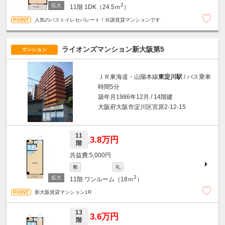
2
11階
1DK（24.5ｍ
）
人気のバストイレセパレート！分譲賃貸マンションです
ライオンズマンション新大阪第5
マンション
ＪＲ東海道・山陽本線
東淀川駅
/ バス乗車
時間5分
築年月1986年12月 / 14階建
大阪府大阪市淀川区宮原2-12-15
11
3.8万円
階
5,000円
敷
礼
2
11階
ワンルーム（18ｍ
）
新大阪賃貸マンション1R
13
3.6万円
階