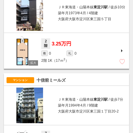
ＪＲ東海道・山陽本線
東淀川駅
/ 徒歩10分
築年月1973年4月 / 4階建
大阪府大阪市淀川区東三国５丁目
2
3.25万円
階
0
0
敷
礼
2
2階
1K（17ｍ
）
十信前ミールズ
マンション
ＪＲ東海道・山陽本線
東淀川駅
/ 徒歩7分
築年月1994年4月 / 9階建
大阪府大阪市淀川区東三国１丁目20-2