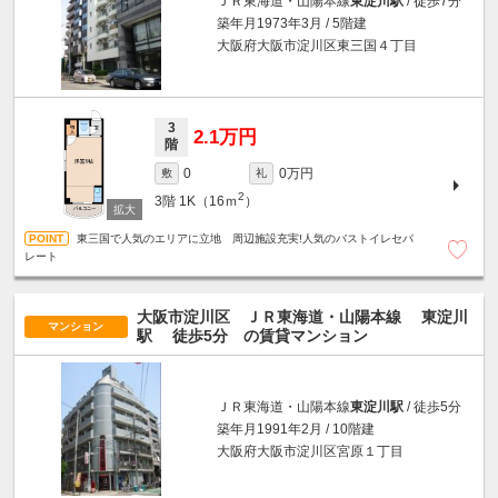
ＪＲ東海道・山陽本線
東淀川駅
/ 徒歩7分
築年月1973年3月 / 5階建
大阪府大阪市淀川区東三国４丁目
3
2.1万円
階
0万円
0
敷
礼
2
3階
1K（16ｍ
）
東三国で人気のエリアに立地 周辺施設充実!人気のバストイレセパ
レート
大阪市淀川区 ＪＲ東海道・山陽本線
東淀川
マンション
駅
徒歩5分
の賃貸マンション
ＪＲ東海道・山陽本線
東淀川駅
/ 徒歩5分
築年月1991年2月 / 10階建
大阪府大阪市淀川区宮原１丁目