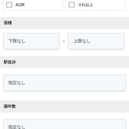
4LDK
それ以上
面積
～
駅徒歩
築年数