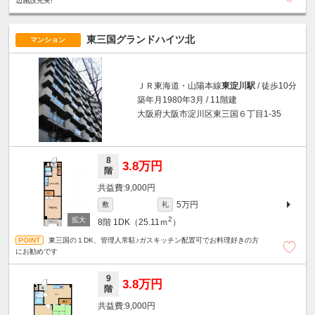
辺施設充実!
東三国グランドハイツ北
マンション
ＪＲ東海道・山陽本線
東淀川駅
/ 徒歩10分
築年月1980年3月 / 11階建
大阪府大阪市淀川区東三国６丁目1-35
8
3.8万円
階
9,000円
5万円
敷
礼
2
8階
1DK（25.11ｍ
）
東三国の１DK、管理人常駐♪ガスキッチン配置可でお料理好きの方
にお勧めです
9
3.8万円
階
9,000円