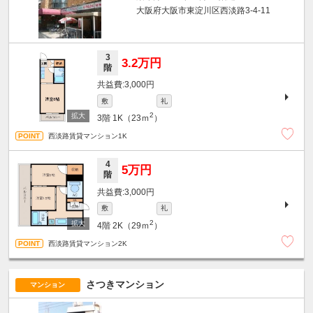
大阪府大阪市東淀川区西淡路3-4-11
3
3.2万円
階
3,000円
敷
礼
2
3階
1K（23ｍ
）
西淡路賃貸マンション1K
4
5万円
階
3,000円
敷
礼
2
4階
2K（29ｍ
）
西淡路賃貸マンション2K
さつきマンション
マンション