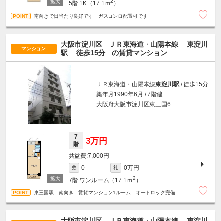
2
5階
1K（17.1ｍ
）
南向きで日当たり良好です ガスコンロ配置可です
大阪市淀川区 ＪＲ東海道・山陽本線
東淀川
マンション
駅
徒歩15分
の賃貸マンション
ＪＲ東海道・山陽本線
東淀川駅
/ 徒歩15分
築年月1990年6月 / 7階建
大阪府大阪市淀川区東三国6
7
3万円
階
7,000円
0万円
0
敷
礼
2
7階
ワンルーム（17.1ｍ
）
東三国駅 南向き 賃貸マンション1ルーム オートロック完備
大阪市淀川区 ＪＲ東海道・山陽本線
東淀川