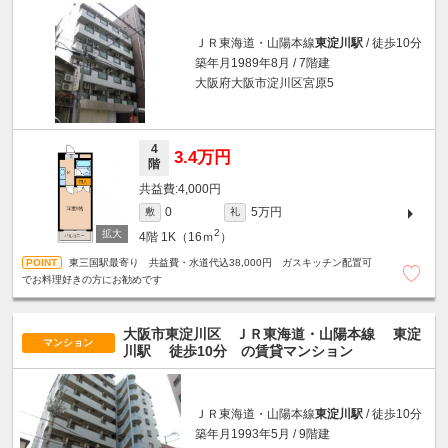
ＪＲ東海道・山陽本線
東淀川駅
/ 徒歩10分
築年月1989年8月 / 7階建
大阪府大阪市淀川区宮原5
4
3.4万円
階
4,000円
5万円
0
敷
礼
2
4階
1K（16ｍ
）
東三国駅最寄り 共益費・水道代込38,000円 ガスキッチン配置可
でお料理好きの方にお勧めです
大阪市東淀川区 ＪＲ東海道・山陽本線
東淀
マンション
川駅
徒歩10分
の賃貸マンション
ＪＲ東海道・山陽本線
東淀川駅
/ 徒歩10分
築年月1993年5月 / 9階建