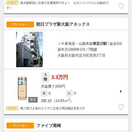
新大阪駅前に立地で交通便利ですよ！ セカンドハウスにお勧めで
す！
朝日プラザ新大阪アネックス
マンション
ＪＲ東海道・山陽本線
東淀川駅
/ 徒歩3分
築年月1989年2月 / 7階建
大阪府大阪市淀川区宮原2丁目
3
3.3万円
階
7,000円
0
0
敷
礼
2
3階
1K（14.85ｍ
）
東三国で人気のエリアに立地で周辺施設充実です
ファイブ尾崎
マンション