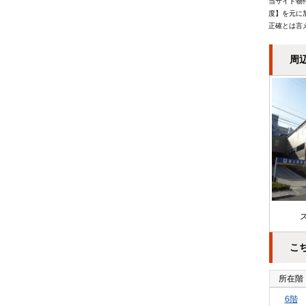
当サイト物
度】を元に
正確とは言
周
こ
所在階
6階