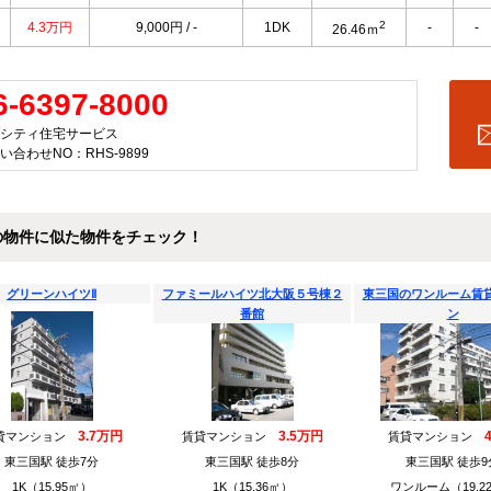
2
4.3万円
9,000円 / -
1DK
-
-
26.46ｍ
6-6397-8000
シティ住宅サービス
い合わせNO：RHS-9899
の物件に似た物件をチェック！
グリーンハイツⅡ
ファミールハイツ北大阪５号棟２
東三国のワンルーム賃
番館
ン
3.7万円
3.5万円
貸マンション
賃貸マンション
賃貸マンション
東三国駅 徒歩7分
東三国駅 徒歩8分
東三国駅 徒歩9
1K（15.95㎡）
1K（15.36㎡）
ワンルーム（19.2