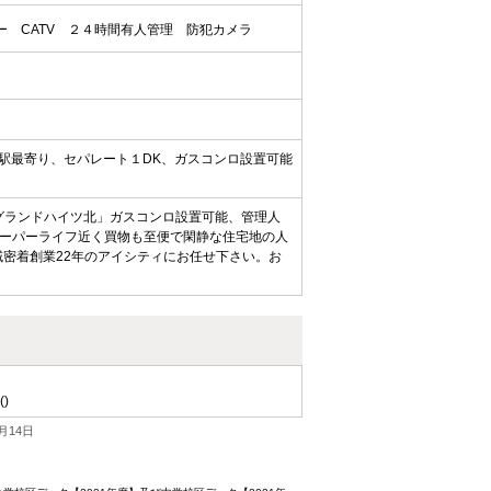
ー
CATV
２４時間有人管理
防犯カメラ
三国駅最寄り、セパレート１DK、ガスコンロ設置可能
グランドハイツ北」ガスコンロ設置可能、管理人
ーパーライフ近く買物も至便で閑静な住宅地の人
域密着創業22年のアイシティにお任せ下さい。お
()
月14日