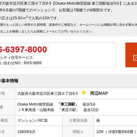
府大阪市淀川区東三国６丁目9-5【Osaka Metro御堂筋線 東三国駅徒歩5分】にあ
83年6月築の7階建てのマンションで、お部屋は7階建ての6階部分です。
2
広さは25.92ｍ
で人気の1DKです。
屋のもっと詳しい内容や入居時期、諸条件のご相談など、ホームページには掲載が間に合わず載せ
ることが御座いましたらお気軽にメールにて
お問い合わせ
ください。
6-6397-8000
シティ住宅サービス
い合わせNO：RHS-9899
件基本情報
周辺MAP
在地
大阪府大阪市淀川区東三国６丁目9-5
Osaka Metro御堂筋線
「東三国駅」
徒歩5分
通
ＪＲ東海道・山陽本線 「東淀川駅」 徒歩12分
/ 構造
マンション / RC造
主要採光面
南
年月
1983年6月
間取り
1DK（ 洋室6畳/DK6畳 