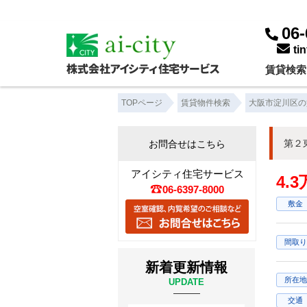
06-
ti
賃貸検索
TOPページ
賃貸物件検索
大阪市淀川区の
第２
お問合せはこちら
アイシティ住宅サービス
4.
06-6397-8000
敷金
間取り
新着更新情報
所在地
UPDATE
交通