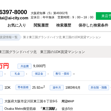
第２東三国グランドハイツ北 東三国の1DK賃貸マンション！東三国駅 4万円賃貸マンションガスコンロ対応バストイレセパレート光ファイバー｜株式会社アイシティ住宅サービス
6397-8000
大阪府知事（5）第49302号
来店
定休日：年中無休 営業時間：9：00～18：00
ntai@ai-city.com
お気に入り
閲覧履歴
検索履歴
保存した検索条件
賃貸情報一覧
第２東三国グランドハイツ北 東三国の1DK賃貸マンション
東三国グランドハイツ北 東三国の1DK賃貸マンション
3万円
9,000円
-
-
-
--
礼金
保証金
敷引・償却
2
1DK
1983年6月
専有面積
25.92ｍ
築年月
所在階・階数
大阪府大阪市淀川区東三国６丁目9-5
周辺MAP
Osaka Metro御堂筋線
「東三国駅」
徒歩5分