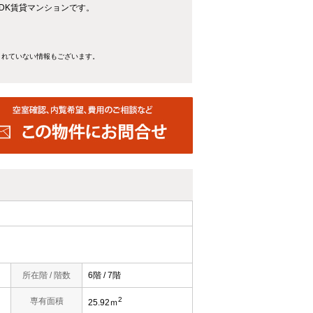
る1DK賃貸マンションです。
きれていない情報もございます。
所在階 / 階数
6階 / 7階
2
）
専有面積
25.92ｍ