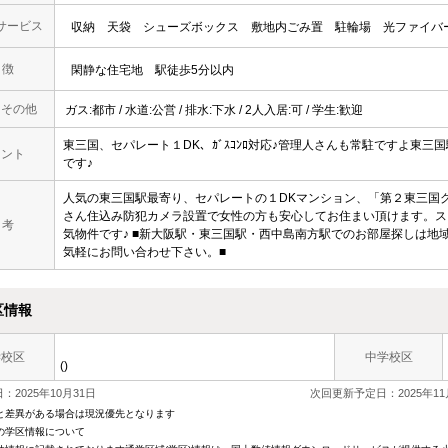
サービス
収納
天袋
シューズボックス
敷地内ごみ置
駐輪場
光ファイバ
 徴
閑静な住宅地
駅徒歩5分以内
・その他
ガス:都市 / 水道:公営 / 排水:下水 / 2人入居:可 / 学生:歓迎
東三国、セパレート１DK、ｶﾞｽｺﾝﾛ対応♪管理人さんも常駐ですよ東
メント
です♪
人気の東三国駅最寄り、セパレートの１DKマンション、「第２東三国
さん住込み防犯カメラ設置で女性の方も安心してお住まい頂けます。ス
 考
気物件です♪ ■新大阪駅・東三国駅・西中島南方駅でのお部屋探しは地
気軽にお問い合わせ下さい。■
区情報
学校区
中学校区
()
：2025年10月31日
次回更新予定日：2025年11
と差異がある場合は現況優先となります
の学区情報について