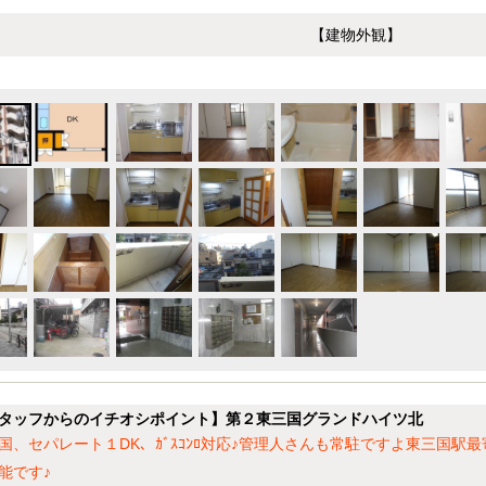
【建物外観】
タッフからのイチオシポイント】第２東三国グランドハイツ北
国、セパレート１DK、ｶﾞｽｺﾝﾛ対応♪管理人さんも常駐ですよ東三国駅
能です♪