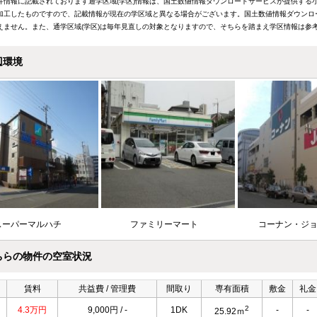
件情報に記載されております通学区域(学区)情報は、国土数値情報ダウンロードサービスが提供する小学
加工したものですので、記載情報が現在の学区域と異なる場合がございます。国土数値情報ダウンロ
えません。また、通学区域(学区)は毎年見直しの対象となりますので、そちらを踏まえ学区情報は参
辺環境
スーパーマルハチ
ファミリーマート
コーナン・ジ
ちらの物件の空室状況
賃料
共益費 / 管理費
間取り
専有面積
敷金
礼金
2
4.3万円
9,000円 / -
1DK
-
-
25.92ｍ