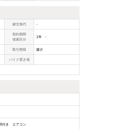
鍵交換代
-
契約期間
1年 -
借家区分
取引態様
媒介
バイク置き場
明付き
エアコン