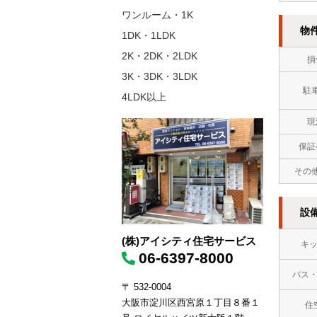
ワンルーム・1K
物
1DK・1LDK
2K・2DK・2LDK
損
3K・3DK・3LDK
駐
4LDK以上
現
保証
その
設
(株)アイシティ住宅サービス
キ
06-6397-8000
バス
〒 532-0004
大阪市淀川区西宮原１丁目８番１
住