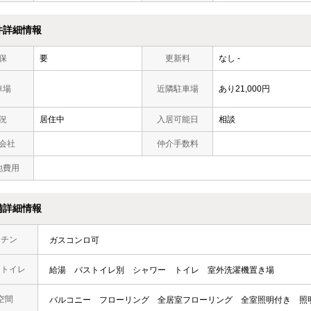
件詳細情報
保
要
更新料
なし -
車場
近隣駐車場
あり21,000円
況
居住中
入居可能日
相談
会社
仲介手数料
他費用
備詳細情報
ッチン
ガスコンロ可
・トイレ
給湯
バストイレ別
シャワー
トイレ
室外洗濯機置き場
空間
バルコニー
フローリング
全居室フローリング
全室照明付き
照