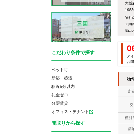
大阪
19
物件の
※お部
気にな
0
こだわり条件で探す
アイ
お問
ペット可
新築・築浅
物
駅近5分以内
所
礼金ゼロ
分譲賃貸
交
オフィス・テナント
種別 
間取りから探す
築