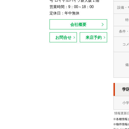
号 ロイヤルハイツ新大阪１階
営業時間：9：00～18：00
設備・
定休日：年中無休
特
会社概要
条件
お問合せ
来店予約
コ
備
学
小
情報更新日
※各種情報
※物件情報