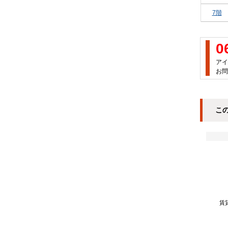
7階
0
アイ
お問
こ
賃