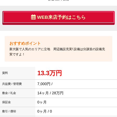
WEB来店予約はこちら
新大阪で人気のエリアに立地 周辺施設充実! 設備は分譲並の設備充
実ですよ！
13.3万円
賃料
7,000円 /
共益費 / 管理費
14ヶ月 / 28万円
敷金 / 礼金
0ヶ月
保証金
0ヶ月 / 0
敷引 / 償却