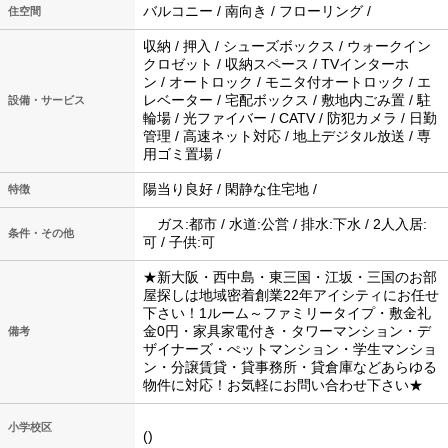
バルコニー / 南向き / フローリング /
住空間
収納 / 押入 / シューズボックス / ウォークイン
クロゼット / 収納スペース / TVインターホ
ン / オートロック / モニタ付オートロック / エ
レベーター / 宅配ボックス / 敷地内ごみ置 / 駐
設備・サービス
輪場 / 光ファイバー / CATV / 防犯カメラ / 日勤
管理 / 高速ネット対応 / 地上デジタル放送 / 専
用ゴミ置場 /
陽当り良好 / 閑静な住宅地 /
特徴
ガス:都市 / 水道:公営 / 排水:下水 / 2人入居:
条件・その他
可 / 子供:可
★新大阪・西中島・東三国・江坂・三国のお部
屋探しは地域密着創業22年アイシティにお任せ
下さい！1ルーム～ファミリータイプ・敷金礼
金0円・家具家電付き・タワーマンション・デ
備考
ザイナーズ・ぺットマンション・学生マンショ
ン・分譲賃貸・貸事務所・貸倉庫などあらゆる
物件に対応！お気軽にお問い合わせ下さい★
小学校区
()