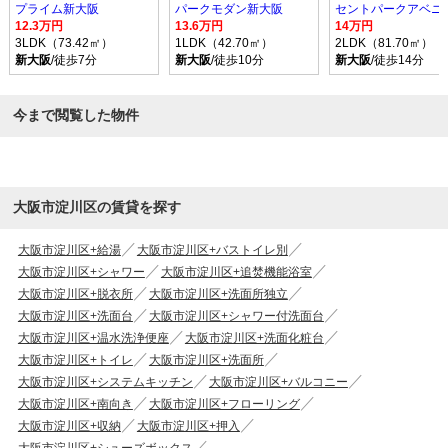
プライム新大阪
パークモダン新大阪
セントパークアベニ
12.3万円
13.6万円
14万円
3LDK（73.42㎡）
1LDK（42.70㎡）
2LDK（81.70㎡）
新大阪
/徒歩7分
新大阪
/徒歩10分
新大阪
/徒歩14分
今まで閲覧した物件
大阪市淀川区の賃貸を探す
大阪市淀川区+給湯
大阪市淀川区+バストイレ別
大阪市淀川区+シャワー
大阪市淀川区+追焚機能浴室
大阪市淀川区+脱衣所
大阪市淀川区+洗面所独立
大阪市淀川区+洗面台
大阪市淀川区+シャワー付洗面台
大阪市淀川区+温水洗浄便座
大阪市淀川区+洗面化粧台
大阪市淀川区+トイレ
大阪市淀川区+洗面所
大阪市淀川区+システムキッチン
大阪市淀川区+バルコニー
大阪市淀川区+南向き
大阪市淀川区+フローリング
大阪市淀川区+収納
大阪市淀川区+押入
大阪市淀川区+シューズボックス