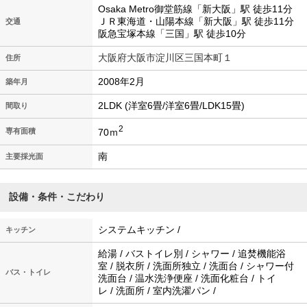
Osaka Metro御堂筋線「新大阪」駅 徒歩11分
ＪＲ東海道・山陽本線「新大阪」駅 徒歩11分
交通
阪急宝塚本線「三国」駅 徒歩10分
大阪府大阪市淀川区三国本町１
住所
2008年2月
築年月
2LDK (洋室6畳/洋室6畳/LDK15畳)
間取り
2
70ｍ
専有面積
南
主要採光面
設備・条件・こだわり
システムキッチン /
キッチン
給湯 / バストイレ別 / シャワー / 追焚機能浴
室 / 脱衣所 / 洗面所独立 / 洗面台 / シャワー付
バス・トイレ
洗面台 / 温水洗浄便座 / 洗面化粧台 / トイ
レ / 洗面所 / 室内洗濯パン /