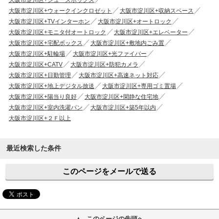
大阪市淀川区+ウォークインクロゼット
大阪市淀川区+収納スペース
大阪市淀川区+TVインターホン
大阪市淀川区+オートロック
大阪市淀川区+モニタ付オートロック
大阪市淀川区+エレベーター
大阪市淀川区+宅配ボックス
大阪市淀川区+敷地内ごみ置
大阪市淀川区+駐輪場
大阪市淀川区+光ファイバー
大阪市淀川区+CATV
大阪市淀川区+防犯カメラ
大阪市淀川区+日勤管理
大阪市淀川区+高速ネット対応
大阪市淀川区+地上デジタル放送
大阪市淀川区+専用ゴミ置場
大阪市淀川区+陽当り良好
大阪市淀川区+閑静な住宅地
大阪市淀川区+室内洗濯パン
大阪市淀川区+築5年以内
大阪市淀川区+２Ｆ以上
最近検索した条件
このページをメールで送る
このページの先頭へ