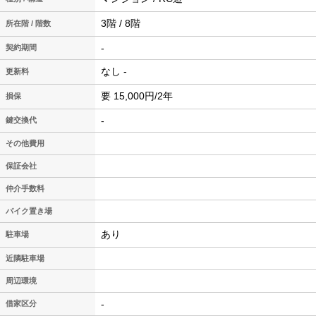
3階 / 8階
所在階 / 階数
-
契約期間
なし -
更新料
要 15,000円/2年
損保
-
鍵交換代
その他費用
保証会社
仲介手数料
バイク置き場
あり
駐車場
近隣駐車場
周辺環境
-
借家区分