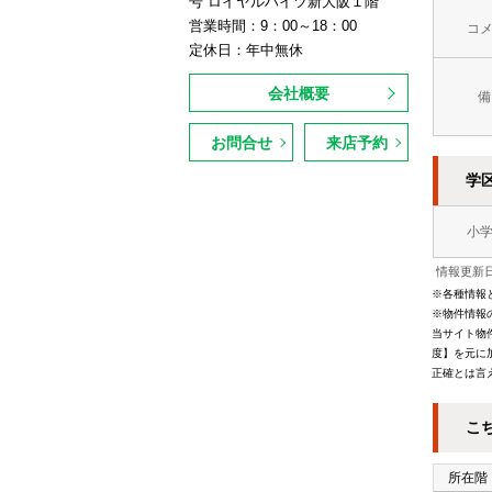
号 ロイヤルハイツ新大阪１階
営業時間：9：00～18：00
コ
定休日：年中無休
会社概要
備
お問合せ
来店予約
学
小
情報更新日
※各種情報
※物件情報
当サイト物
度】を元に
正確とは言
こ
所在階