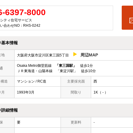
6-6397-8000
シティ住宅サービス
い合わせNO：RHS-0242
件基本情報
周辺MAP
在地
大阪府大阪市淀川区東三国5丁目
Osaka Metro御堂筋線
「東三国駅」
徒歩1分
通
ＪＲ東海道・山陽本線 「東淀川駅」 徒歩10分
/ 構造
マンション / RC造
主要採光面
西
年月
1993年3月
間取り
1K（ - ）
件詳細情報
保
要
更新料
-