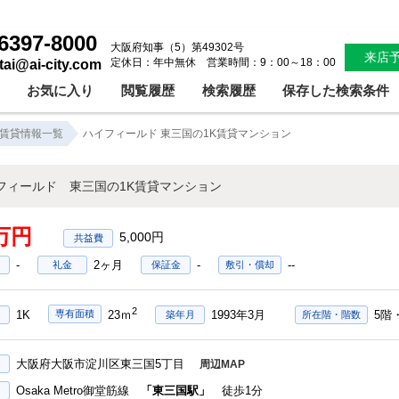
ハイフィールド 東三国の1K賃貸マンション！東三国1Kバストイレセパレートオートロック駅前安心セキュリティー｜株式会社アイシティ住宅サービス
6397-8000
大阪府知事（5）第49302号
来店
定休日：年中無休 営業時間：9：00～18：00
ntai@ai-city.com
お気に入り
閲覧履歴
検索履歴
保存した検索条件
賃貸情報一覧
ハイフィールド 東三国の1K賃貸マンション
フィールド 東三国の1K賃貸マンション
3万円
5,000円
-
2ヶ月
-
--
礼金
保証金
敷引・償却
2
1K
1993年3月
5階
専有面積
23ｍ
築年月
所在階・階数
大阪府大阪市淀川区東三国5丁目
周辺MAP
Osaka Metro御堂筋線
「東三国駅」
徒歩1分