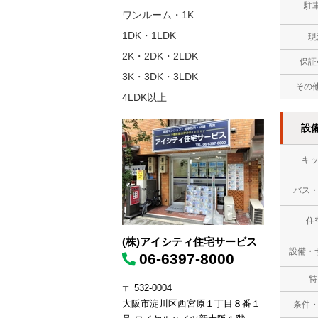
駐
ワンルーム・1K
1DK・1LDK
現
2K・2DK・2LDK
保証
3K・3DK・3LDK
その
4LDK以上
設
キ
バス
住
(株)アイシティ住宅サービス
設備・
06-6397-8000
特
〒 532-0004
大阪市淀川区西宮原１丁目８番１
条件