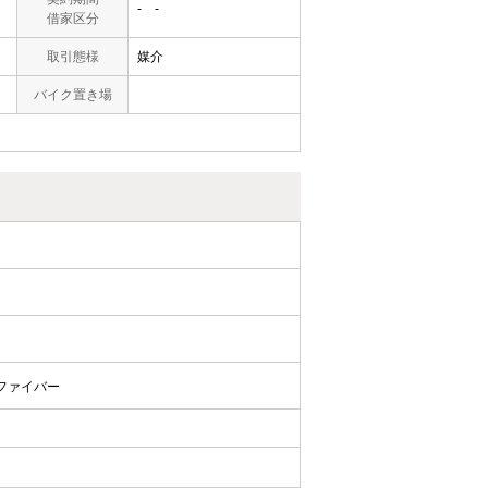
- -
借家区分
取引態様
媒介
バイク置き場
ファイバー