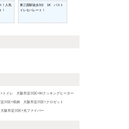
Ｋ！人気
東三国駅徒歩3分 1K バスト
ト！
イレセパレート！
+トイレ
大阪市淀川区+IHクッキングヒーター
市淀川区+収納
大阪市淀川区+クロゼット
大阪市淀川区+光ファイバー