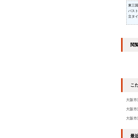
東三国
バス
立タ
閲
こ
大阪市
大阪市
大阪市
最