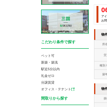
0
アイ
お問
物
こだわり条件で探す
所
交
ペット可
新築・築浅
種別 
駅近5分以内
築
礼金ゼロ
分譲賃貸
物
オフィス・テナント
間取りから探す
損