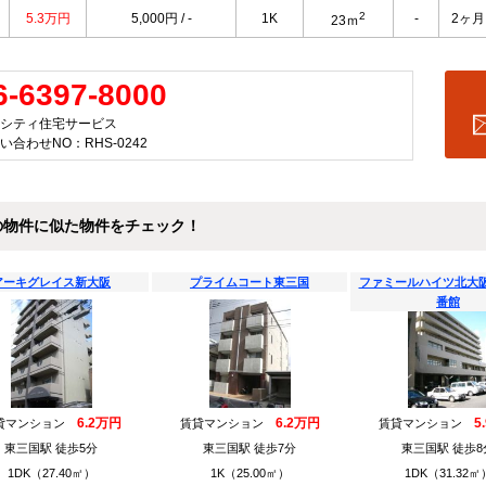
2
5.3万円
5,000円 / -
1K
-
2ヶ月
23ｍ
6-6397-8000
シティ住宅サービス
い合わせNO：RHS-0242
の物件に似た物件をチェック！
アーキグレイス新大阪
プライムコート東三国
ファミールハイツ北大
番館
6.2万円
6.2万円
5
貸マンション
賃貸マンション
賃貸マンション
東三国駅 徒歩5分
東三国駅 徒歩7分
東三国駅 徒歩8
1DK（27.40㎡）
1K（25.00㎡）
1DK（31.32㎡