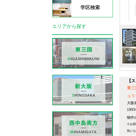
学区検索
エリアから探す
【ス
東三
ュリ
大阪
19
物件
※お部
気にな