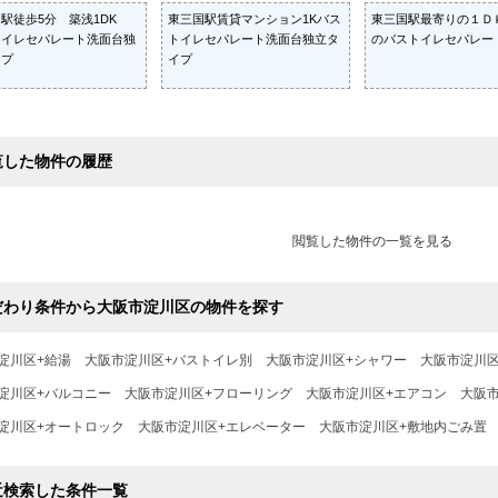
駅徒歩5分 築浅1DK
東三国駅賃貸マンション1Kバス
東三国駅最寄りの１Ｄ
トイレセパレート洗面台独
トイレセパレート洗面台独立タ
のバストイレセパレー
イプ
イプ
覧した物件の履歴
閲覧した物件の一覧を見る
だわり条件から大阪市淀川区の物件を探す
淀川区+給湯
大阪市淀川区+バストイレ別
大阪市淀川区+シャワー
大阪市淀川区
淀川区+バルコニー
大阪市淀川区+フローリング
大阪市淀川区+エアコン
大阪
淀川区+オートロック
大阪市淀川区+エレベーター
大阪市淀川区+敷地内ごみ置
近検索した条件一覧