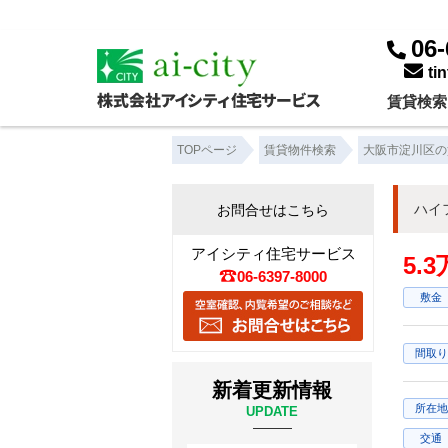
06-
ti
賃貸検索
TOPページ
賃貸物件検索
大阪市淀川区の
ハイ
お問合せはこちら
アイシティ住宅サービス
5.
06-6397-8000
敷金
間取り
新着更新情報
所在地
UPDATE
交通