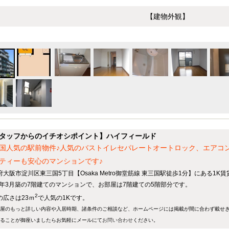
【建物外観】
タッフからのイチオシポイント】ハイフィールド
国人気の駅前物件♪人気のバストイレセパレートオートロック、エアコ
ティーも安心のマンションです♪
府大阪市淀川区東三国5丁目【Osaka Metro御堂筋線 東三国駅徒歩1分】にある1K
93年3月築の7階建てのマンションで、お部屋は7階建ての5階部分です。
2
の広さは23ｍ
で人気の1Kです。
屋のもっと詳しい内容や入居時期、諸条件のご相談など、ホームページには掲載が間に合わず載せ
ることが御座いましたらお気軽にメールにて
お問い合わせ
ください。