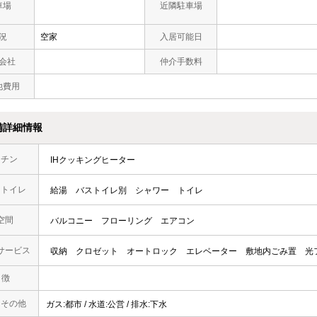
車場
近隣駐車場
況
空家
入居可能日
会社
仲介手数料
他費用
備詳細情報
ッチン
IHクッキングヒーター
・トイレ
給湯
バストイレ別
シャワー
トイレ
空間
バルコニー
フローリング
エアコン
サービス
収納
クロゼット
オートロック
エレベーター
敷地内ごみ置
光
 徴
・その他
ガス:都市 / 水道:公営 / 排水:下水