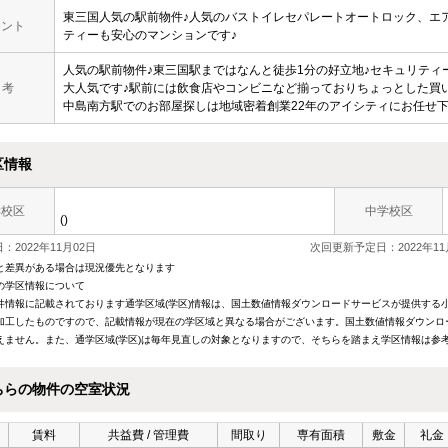
東三国人気の駅前物件♪人気のバストイレセパレートオートロック、エ
メント
ティーも安心のマンションです♪
人気の駅前物件♪東三国駅まではなんと徒歩1分の好立地♪セキュリテ
 考
大人気です♪駅前には飲食店やコンビニなど揃っておりちょっとした買
中島南方駅でのお部屋探しは地域密着創業22年のアイシティにお任せ
区情報
学校区
中学校区
()
：2022年11月02日
次回更新予定日：2022年11
と差異がある場合は現況優先となります
の学区情報について
件情報に記載されております通学区域(学区)情報は、国土数値情報ダウンロードサービスが提供する小学
加工したものですので、記載情報が現在の学区域と異なる場合がございます。国土数値情報ダウンロ
えません。また、通学区域(学区)は毎年見直しの対象となりますので、そちらを踏まえ学区情報は参
ちらの物件の空室状況
賃料
共益費 / 管理費
間取り
専有面積
敷金
礼金