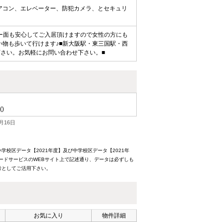
アコン、エレベーター、防犯カメラ、とセキュリ
ィー面も安心してご入居頂けますので女性の方にも
い物も歩いて行けます♪■新大阪駅・東三国駅・西
下さい。お気軽にお問い合わせ下さい。■
()
月16日
校区データ【2021年度】及び中学校区データ【2021年
ードサービスのWEBサイト上で記述通り、データは必ずしも
考としてご活用下さい。
お気に入り
物件詳細