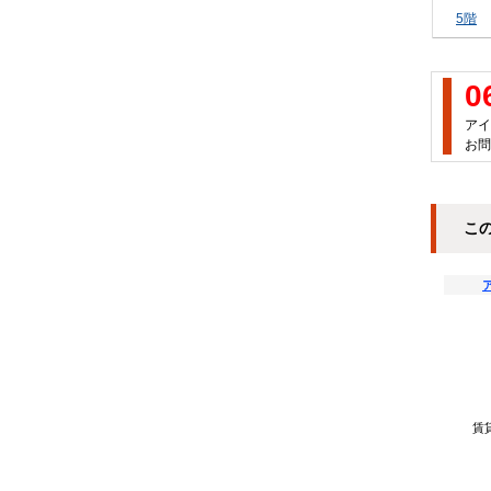
5階
0
アイ
お問
こ
賃