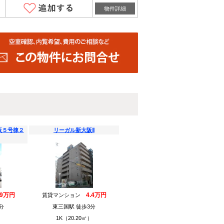
物件詳細
阪５号棟２
リーガル新大阪Ⅱ
.9万円
4.4万円
賃貸マンション
分
東三国駅 徒歩3分
）
1K（20.20㎡）