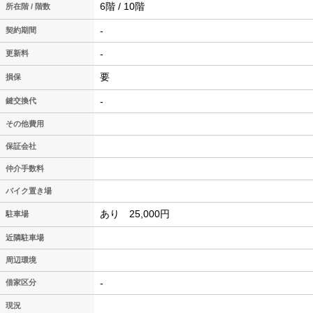
6階 / 10階
所在階 / 階数
-
契約期間
-
更新料
要
損保
-
鍵交換代
その他費用
保証会社
仲介手数料
バイク置き場
あり 25,000円
駐車場
近隣駐車場
周辺環境
-
借家区分
現況