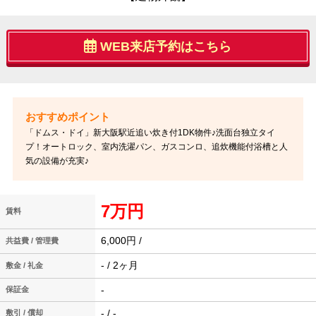
WEB来店予約はこちら
「ドムス・ドイ」新大阪駅近追い炊き付1DK物件♪洗面台独立タイ
プ！オートロック、室内洗濯パン、ガスコンロ、追炊機能付浴槽と人
気の設備が充実♪
7万円
賃料
6,000円 /
共益費 / 管理費
- / 2ヶ月
敷金 / 礼金
-
保証金
- / -
敷引 / 償却