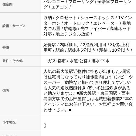
バルコニー / フローリング / 全居室フローリン
住空間
グ / エアコン /
収納 / クロゼット / シューズボックス / TVイン
ターホン / オートロック / エレベーター / 敷地
設備・サービス
内ごみ置 / 駐輪場 / 光ファイバー / 高速ネット
対応 / 地上デジタル放送 /
始発駅 / 2駅利用可 / 2沿線利用可 / 3駅以上利
特徴
用可 / 駅前 / 駅徒歩5分以内 / 駅徒歩10分以内 /
ガス:都市 / 水道:公営 / 排水:下水
条件・その他
人気の新大阪駅近物件に空きが出ました♪周辺
は住宅街になっており徒歩圏内にはコンビニや
スーパー、病院など揃っており便利です♪しか
も人気の追炊機能付き♪寒い冬は追炊きがある
備考
と助かりますよ♪ ■新大阪駅・東三国駅・西中
島南方駅でのお部屋探しは地域密着創業22年の
アイシティにお任せ下さい。お気軽にお問い合
わせ下さい。■
小学校区
()