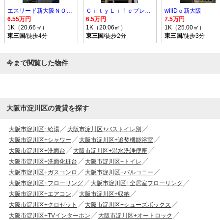
エスリード新大阪ＮＯＲＴＨ
ＣｉｔｙＬｉｆｅプレサンス新大阪
willDｏ新大阪
6.55万円
6.5万円
7.5万円
1K（20.66㎡）
1K（20.06㎡）
1K（25.00㎡）
東三国
/徒歩4分
東三国
/徒歩2分
東三国
/徒歩3分
今まで閲覧した物件
大阪市淀川区の賃貸を探す
大阪市淀川区+給湯
大阪市淀川区+バストイレ別
大阪市淀川区+シャワー
大阪市淀川区+追焚機能浴室
大阪市淀川区+洗面台
大阪市淀川区+温水洗浄便座
大阪市淀川区+洗面化粧台
大阪市淀川区+トイレ
大阪市淀川区+ガスコンロ
大阪市淀川区+バルコニー
大阪市淀川区+フローリング
大阪市淀川区+全居室フローリング
大阪市淀川区+エアコン
大阪市淀川区+収納
大阪市淀川区+クロゼット
大阪市淀川区+シューズボックス
大阪市淀川区+TVインターホン
大阪市淀川区+オートロック