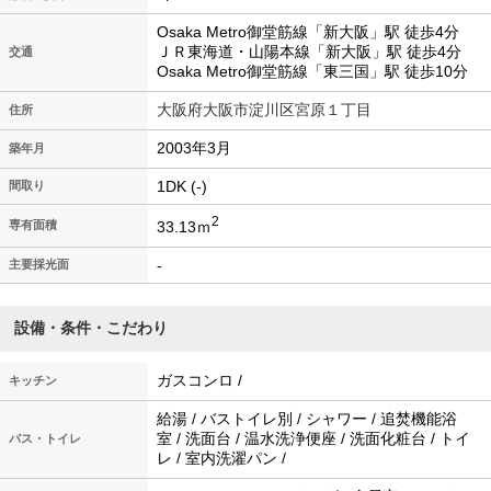
Osaka Metro御堂筋線「新大阪」駅 徒歩4分
ＪＲ東海道・山陽本線「新大阪」駅 徒歩4分
交通
Osaka Metro御堂筋線「東三国」駅 徒歩10分
大阪府大阪市淀川区宮原１丁目
住所
2003年3月
築年月
1DK (-)
間取り
2
33.13ｍ
専有面積
-
主要採光面
設備・条件・こだわり
ガスコンロ /
キッチン
給湯 / バストイレ別 / シャワー / 追焚機能浴
室 / 洗面台 / 温水洗浄便座 / 洗面化粧台 / トイ
バス・トイレ
レ / 室内洗濯パン /