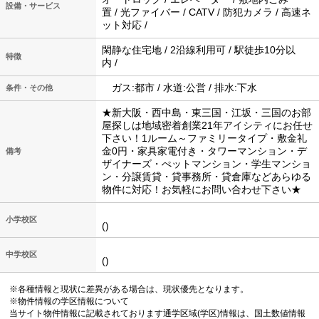
設備・サービス
置 / 光ファイバー / CATV / 防犯カメラ / 高速ネ
ット対応 /
閑静な住宅地 / 2沿線利用可 / 駅徒歩10分以
特徴
内 /
ガス:都市 / 水道:公営 / 排水:下水
条件・その他
★新大阪・西中島・東三国・江坂・三国のお部
屋探しは地域密着創業21年アイシティにお任せ
下さい！1ルーム～ファミリータイプ・敷金礼
金0円・家具家電付き・タワーマンション・デ
備考
ザイナーズ・ぺットマンション・学生マンショ
ン・分譲賃貸・貸事務所・貸倉庫などあらゆる
物件に対応！お気軽にお問い合わせ下さい★
小学校区
()
中学校区
()
※各種情報と現状に差異がある場合は、現状優先となります。
※物件情報の学区情報について
当サイト物件情報に記載されております通学区域(学区)情報は、国土数値情報