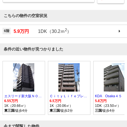
こちらの物件の空室状況
2
6階
5.9万円
1DK（30.2ｍ
）
条件の近い物件が見つかりました
エスリード新大阪ＮＯＲＴＨ
ＣｉｔｙＬｉｆｅプレサンス新大阪
KDA Osaka４５
6.55万円
6.5万円
5.8万円
1K（20.66㎡）
1K（20.06㎡）
1DK（23.50㎡）
東三国
/徒歩4分
東三国
/徒歩2分
三国
/徒歩4分
今まで閲覧した物件