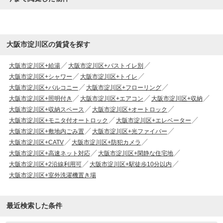
大阪市淀川区の賃貸を探す
大阪市淀川区+給湯
大阪市淀川区+バストイレ別
大阪市淀川区+シャワー
大阪市淀川区+トイレ
大阪市淀川区+バルコニー
大阪市淀川区+フローリング
大阪市淀川区+照明付き
大阪市淀川区+エアコン
大阪市淀川区+収納
大阪市淀川区+収納スペース
大阪市淀川区+オートロック
大阪市淀川区+モニタ付オートロック
大阪市淀川区+エレベーター
大阪市淀川区+敷地内ごみ置
大阪市淀川区+光ファイバー
大阪市淀川区+CATV
大阪市淀川区+防犯カメラ
大阪市淀川区+高速ネット対応
大阪市淀川区+閑静な住宅地
大阪市淀川区+2沿線利用可
大阪市淀川区+駅徒歩10分以内
大阪市淀川区+室外洗濯機置き場
最近検索した条件