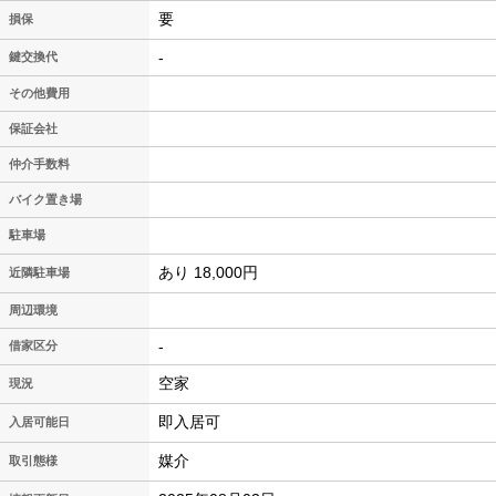
要
損保
-
鍵交換代
その他費用
保証会社
仲介手数料
バイク置き場
駐車場
あり 18,000円
近隣駐車場
周辺環境
-
借家区分
空家
現況
即入居可
入居可能日
媒介
取引態様