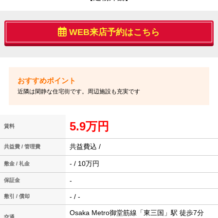
WEB来店予約はこちら
近隣は閑静な住宅街です。周辺施設も充実です
5.9万円
賃料
共益費込 /
共益費 / 管理費
- / 10万円
敷金 / 礼金
-
保証金
- / -
敷引 / 償却
Osaka Metro御堂筋線「東三国」駅 徒歩7分
交通