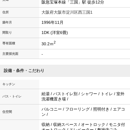
阪急宝塚本線「三国」駅 徒歩12分
大阪府大阪市淀川区西三国1
住所
1996年11月
築年月
1DK (洋室6畳)
間取り
2
30.2ｍ
専有面積
-
主要採光面
設備・条件・こだわり
キッチン
給湯 / バストイレ別 / シャワー / トイレ / 室外
バス・トイレ
洗濯機置き場 /
バルコニー / フローリング / 照明付き / エアコ
住空間
ン /
収納 / 収納スペース / オートロック / モニタ付
オートロック / エレベーター / 敷地内ごみ