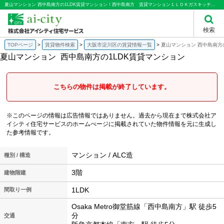
夏山マンション 西中島南方の1LDK賃貸マンション！西中島南方 賃貸マンション１ＬＤＫガスキッチン 独立洗面台エアコン完備１階オーナー宅｜株式会社アイシティ住宅サービス
検索
TOPページ
賃貸物件検索
大阪市淀川区の賃貸情報一覧
夏山マンション 西中島南方
夏山マンション
西中島南方の1LDK賃貸マンション
こちらの物件は掲載が終了しています。
※このページの情報は広告情報ではありません。過去から現在まで株式会社ア
イシティ住宅サービスのホームぺージに掲載されていた物件情報を元に生成し
た参考情報です。
マンション / ALC造
種別 / 構造
3階
建物階建
1LDK
間取り一例
Osaka Metro御堂筋線「西中島南方」駅 徒歩5
分
交通