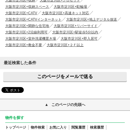
大阪市淀川区+収納
大阪市淀川区+クロゼット
大阪市淀川区+収納スペース
大阪市淀川区+駐輪場
大阪市淀川区+CATV
大阪市淀川区+高速ネット対応
大阪市淀川区+CATVインターネット
大阪市淀川区+地上デジタル放送
大阪市淀川区+閑静な住宅地
大阪市淀川区+リバーサイド
大阪市淀川区+2沿線利用可
大阪市淀川区+駅徒歩5分以内
大阪市淀川区+室外洗濯機置き場
大阪市淀川区+即入居可
大阪市淀川区+敷金不要
大阪市淀川区+２Ｆ以上
最近検索した条件
このページをメールで送る
このページの先頭へ
物件を探す
トップページ
物件検索
お気に入り
閲覧履歴
検索履歴