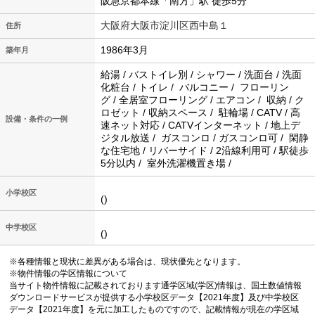
阪急京都本線「南方」駅 徒歩5分
大阪府大阪市淀川区西中島１
住所
1986年3月
築年月
給湯 / バストイレ別 / シャワー / 洗面台 / 洗面
化粧台 / トイレ / バルコニー / フローリン
グ / 全居室フローリング / エアコン / 収納 / ク
ロゼット / 収納スペース / 駐輪場 / CATV / 高
設備・条件の一例
速ネット対応 / CATVインターネット / 地上デ
ジタル放送 / ガスコンロ / ガスコンロ可 / 閑静
な住宅地 / リバーサイド / 2沿線利用可 / 駅徒歩
5分以内 / 室外洗濯機置き場 /
小学校区
()
中学校区
()
※各種情報と現状に差異がある場合は、現状優先となります。
※物件情報の学区情報について
当サイト物件情報に記載されております通学区域(学区)情報は、国土数値情報
ダウンロードサービスが提供する小学校区データ【2021年度】及び中学校区
データ【2021年度】を元に加工したものですので、記載情報が現在の学区域