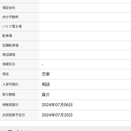
保証会社
仲介手数料
バイク置き場
駐車場
近隣駐車場
周辺環境
-
借家区分
空家
現況
相談
入居可能日
媒介
取引態様
2024年07月06日
情報更新日
2024年07月20日
次回更新予定日