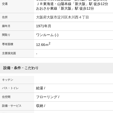
ＪＲ東海道・山陽本線「新大阪」駅 徒歩12分
交通
おおさか東線「新大阪」駅 徒歩12分
大阪府大阪市淀川区木川西４丁目
住所
1971年月
築年月
ワンルーム (-)
間取り
2
12.66ｍ
専有面積
-
主要採光面
設備・条件・こだわり
キッチン
給湯 /
バス・トイレ
フローリング /
住空間
収納 /
設備・サービス