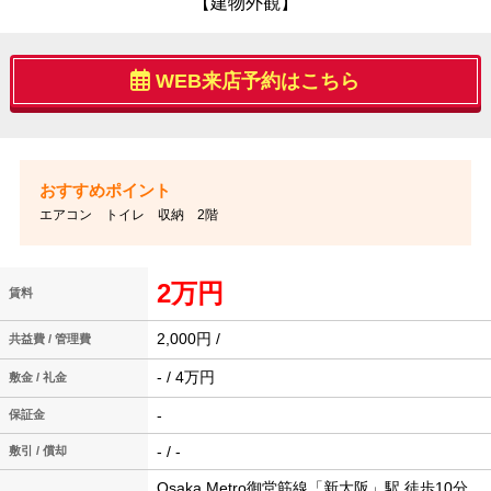
【建物外観】
WEB来店予約はこちら
エアコン トイレ 収納 2階
2万円
賃料
2,000円 /
共益費 / 管理費
- / 4万円
敷金 / 礼金
-
保証金
- / -
敷引 / 償却
Osaka Metro御堂筋線「新大阪」駅 徒歩10分