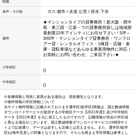
特徴
ガス:都市 / 水道:公営 / 排水:下水
条件・その他
★マンションタイプの貸事務所！新大阪・西中
島・東三国・江坂・での貸事務所探しは地域密
着創業22年アイシティにお任せ下さい！5坪～
300坪・マンションタイプ貸事務所・ワンフロ
備考
アー貸・レンタルオフィス・1棟貸・店舗・倉
庫・貸駐車場などあらゆる事業用物件に対応！
お気軽にお問い合わせ、ご来店下さい★
小学校区
()
中学校区
()
※各種情報と現状に差異がある場合は、現状優先となります。
※物件情報の学区情報について
当サイト物件情報に記載されております通学区域(学区)情報は、国土数値情報
ダウンロードサービスが提供する小学校区データ【2021年度】及び中学校区
データ【2021年度】を元に加工したものですので、記載情報が現在の学区域
と異なる場合がございます。国土数値情報ダウンロードサービスのWEBサイ
ト上で記述通り、データは必ずしも正確とは言えません。また、通学区域(学
区)は毎年見直しの対象となりますので、そちらを踏まえ学区情報は参考とし