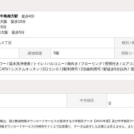
中島南方駅
徒歩4分
 新大阪 徒歩10分
5分
大阪 徒歩5分
島４丁目
種別 / 
建物階建
7階
間取り
ワー / 温水洗浄便座 / トイレ / バルコニー / 南向き / フローリング / 照明付き / エアコン
CATV / システムキッチン / 2口コンロ / 2駅利用可 / 2沿線利用可 / 駅徒歩5分以内 /
中学校区
()
情報は、国土数値情報ダウンロードサービスが提供する小学校区データ【2021年度】及び中学校区デ
報ダウンロードサービスのWEBサイト上で記述通り、データは必ずしも正確とは言えません。また