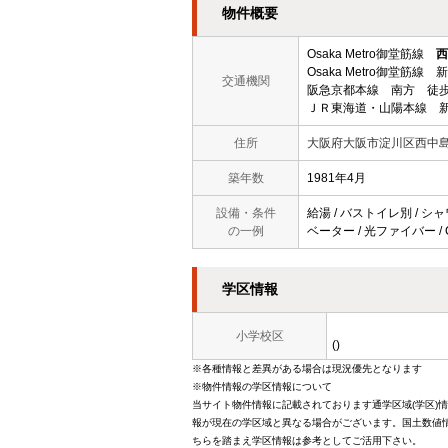
物件概要
Osaka Metro御堂筋線
西
Osaka Metro御堂筋線
交通機関
阪急京都本線 南方 徒歩
ＪＲ東海道・山陽本線 新
住所
大阪府大阪市淀川区西中
築年数
1981年4月
設備・条件
給湯 / バストイレ別 / シャ
の一例
ベーター / 光ファイバー / 
学区情報
小学校区
()
※各種情報と差異がある場合は現況優先となります
※物件情報の学区情報について
当サイト物件情報に記載されております通学区域(学区)
報が現在の学区域と異なる場合がございます。国土数値情
ちらを踏まえ学区情報は参考としてご活用下さい。