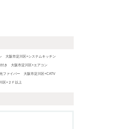
レ
大阪市淀川区+システムキッチン
明付き
大阪市淀川区+エアコン
+光ファイバー
大阪市淀川区+CATV
川区+２Ｆ以上