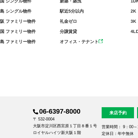
国 シングル物件
新築・築浅
1D
島 シングル物件
駅近5分以内
2K
阪 ファミリー物件
礼金ゼロ
3K
国 ファミリー物件
分譲賃貸
4L
島 ファミリー物件
オフィス・テナント
06-6397-8000
来店予約
〒 532-0004
大阪市淀川区西宮原１丁目８番１号
営業時間： 9：00～1
ロイヤルハイツ新大阪１階
定休日：年中無休