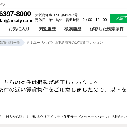
ビス
6397-8000
大阪府知事（5）第49302号
来店
定休日：年中無休 営業時間：9：00～18：00
ntai@ai-city.com
お気に入り
閲覧履歴
検索履歴
保存した検索条件
賃貸情報一覧
第１ユーリハイツ 西中島南方の1K賃貸マンション
ん。過去から現在まで株式会社アイシティ住宅サービスのホームぺージに掲載され