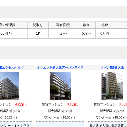
 / 管理費
間取り
専有面積
敷金
礼金
2
000円 / -
1K
5万円
0万円
24ｍ
東エクセルハイツ
オリエント新大阪アーバンライフ
メゾン第5新大阪
4.2万円
4.1万円
3.5
マンション
賃貸マンション
賃貸マンション
大阪駅 徒歩8分
新大阪駅 徒歩6分
新大阪駅 徒歩7分
K（15.22㎡）
ワンルーム（18.00㎡）
ワンルーム（18.60㎡
セパレート１Ｋ！空き
新大阪で人気の分譲賃貸マ