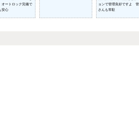
！オートロック完備で
ョンで管理良好ですよ 管
も安心
さんも常駐