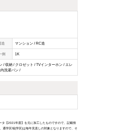
構造
マンション / RC造
一例
1K
 / 収納 / クロゼット / TVインターホン / エレ
 室内洗濯パン /
ータ【2021年度】を元に加工したものですので、記載情
、通学区域(学区)は毎年見直しの対象となりますので、そ