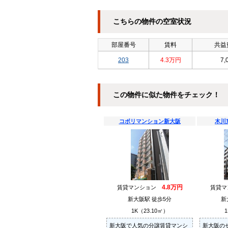
こちらの物件の空室状況
部屋番号
賃料
共益費
203
4.3万円
7,
この物件に似た物件をチェック！
コボリマンション新大阪
木川
4.8万円
賃貸マンション
賃貸
新大阪駅 徒歩5分
新
1K（23.10㎡）
1
新大阪で人気の分譲賃貸マンシ
新大阪の