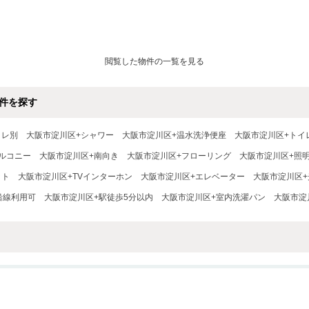
閲覧した物件の一覧を見る
件を探す
イレ別
大阪市淀川区+シャワー
大阪市淀川区+温水洗浄便座
大阪市淀川区+トイ
ルコニー
大阪市淀川区+南向き
大阪市淀川区+フローリング
大阪市淀川区+照
ット
大阪市淀川区+TVインターホン
大阪市淀川区+エレベーター
大阪市淀川区
沿線利用可
大阪市淀川区+駅徒歩5分以内
大阪市淀川区+室内洗濯パン
大阪市淀