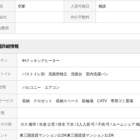
況
空家
入居可能日
相談
会社
仲介手数料
他費用
備詳細情報
ッチン
IHクッキングヒーター
・トイレ
バストイレ別
洗面所独立
洗面台
室内洗濯パン
空間
バルコニー
エアコン
サービス
収納
クロゼット
収納スペース
駐輪場
CATV
専用ゴミ置場
 徴
・その他
ガス:都市 / 水道:公営 / 排水:下水 / 2人入居:可 / 子供:可 / ルームシェア:
メント
東三国賃貸マンション1LDK東三国賃貸マンション1LDK