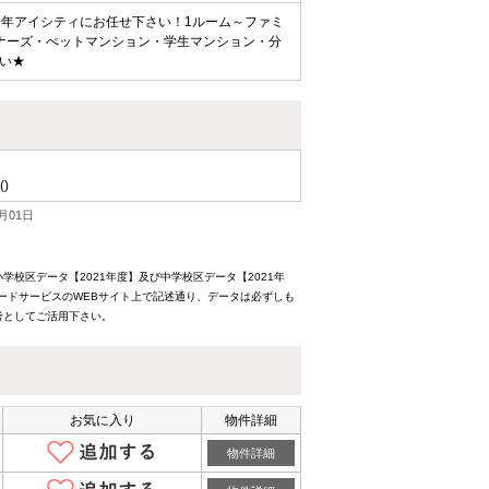
2年アイシティにお任せ下さい！1ルーム～ファミ
ナーズ・ぺットマンション・学生マンション・分
い★
()
月01日
校区データ【2021年度】及び中学校区データ【2021年
ードサービスのWEBサイト上で記述通り、データは必ずしも
考としてご活用下さい。
お気に入り
物件詳細
物件詳細