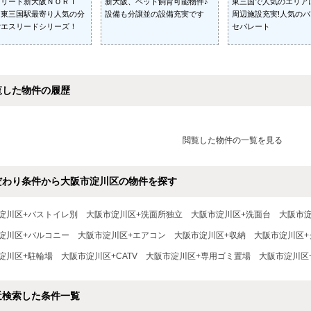
スリード新大阪ＮＯＲＴ
新大阪、ペット飼育可能物件♪
東三国で人気のエリ
 東三国駅最寄り人気の分
設備も分譲並の設備充実です
周辺施設充実!人気の
貸エスリードシリーズ！
セパレート
覧した物件の履歴
閲覧した物件の一覧を見る
だわり条件から大阪市淀川区の物件を探す
淀川区+バストイレ別
大阪市淀川区+洗面所独立
大阪市淀川区+洗面台
大阪市淀
淀川区+バルコニー
大阪市淀川区+エアコン
大阪市淀川区+収納
大阪市淀川区+
淀川区+駐輪場
大阪市淀川区+CATV
大阪市淀川区+専用ゴミ置場
大阪市淀川区
近検索した条件一覧