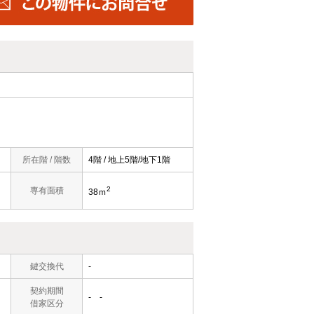
所在階 / 階数
4階 / 地上5階/地下1階
2
専有面積
38ｍ
鍵交換代
-
契約期間
- -
借家区分