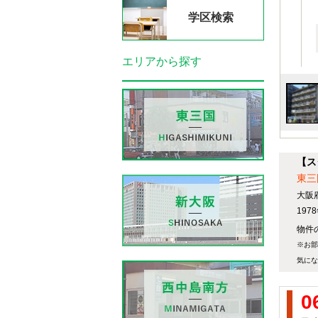
学区検索
エリアから探す
【ス
東三
大阪府
19
物件
※お部
気にな
0