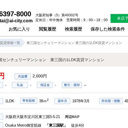
東三国センチュリーマンション 東三国の1LDK賃貸マンション！東三国賃貸マンション1LDK東三国賃貸マンションルームシェア可東三国賃貸マンション賃料60000円｜株式会社アイシティ住宅サービス
6397-8000
大阪府知事（5）第49302号
来店
定休日：年中無休 営業時間：9：00～18：00
ntai@ai-city.com
お気に入り
閲覧履歴
検索履歴
保存した検索条件
賃貸情報一覧
東三国センチュリーマンション 東三国の1LDK賃貸マンション
国センチュリーマンション 東三国の1LDK賃貸マンション
円
2,000円
-
-
-
--
礼金
保証金
敷引・償却
2
1LDK
1978年3月
4
専有面積
38ｍ
築年月
所在階・階数
大阪府大阪市淀川区東三国5-5-21
周辺MAP
Osaka Metro御堂筋線
「東三国駅」
徒歩4分