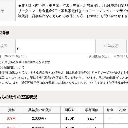
★新大阪・西中島・東三国・江坂・三国のお部屋探しは地域密着創業2
 考
リータイプ・敷金礼金0円・家具家電付き・タワーマンション・デザイ
譲賃貸・貸事務所などあらゆる物件に対応！お気軽にお問い合わせ下さ
区情報
学校区
中学校区
()
：2022年10月18日
次回更新予定日：2022年11
と差異がある場合は現況優先となります
の学区情報について
件情報に記載されております通学区域(学区)情報は、国土数値情報ダウンロードサービスが提供する小学
加工したものですので、記載情報が現在の学区域と異なる場合がございます。国土数値情報ダウンロ
えません。また、通学区域(学区)は毎年見直しの対象となりますので、そちらを踏まえ学区情報は参
ちらの物件の空室状況
賃料
共益費 / 管理費
間取り
専有面積
敷金
礼金
2
6万円
2,000円 / -
1LDK
-
-
38ｍ
2