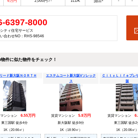
6万円
2,000円 / -
1LDK
-
-
38ｍ
6-6397-8000
シティ住宅サービス
い合わせNO：RHS-98546
の物件に似た物件をチェック！
リード新大阪ＮＯＲＴＨ
エステムコート新大阪Ⅴソレック
ＣｉｔｙＬｉｆｅプレ
ス
阪
6.55万円
5.9万円
6
貸マンション
賃貸マンション
賃貸マンション
東三国駅 徒歩4分
新大阪駅 徒歩9分
東三国駅 徒歩2
1K（20.66㎡）
1K（18.90㎡）
1K（20.06㎡