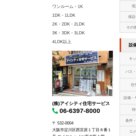
ワンルーム・1K
現
1DK・1LDK
保証
2K・2DK・2LDK
その
3K・3DK・3LDK
4LDK以上
設
キ
バス
住
設備・
(株)アイシティ住宅サービス
06-6397-8000
特
条件
〒 532-0004
大阪市淀川区西宮原１丁目８番１
コ