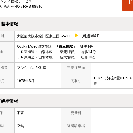
シティ住宅サービス
い合わせNO：RHS-98546
件基本情報
周辺MAP
在地
大阪府大阪市淀川区東三国5-5-21
Osaka Metro御堂筋線
「東三国駅」
徒歩4分
通
ＪＲ東海道・山陽本線 「東淀川駅」 徒歩14分
ＪＲ東海道・山陽本線 「新大阪駅」 徒歩18分
/ 構造
マンション / RC造
主要採光面
-
1LDK（ 洋室6畳/LDK10
年月
1978年3月
間取り
畳 ）
件詳細情報
保
不要
更新料
-
車場
空無
近隣駐車場