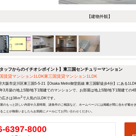
【建物外観】
タッフからのイチオシポイント】東三国センチュリーマンション
国賃貸マンション1LDK東三国賃貸マンション1LDK
大阪市淀川区東三国5-5-21【Osaka Metro御堂筋線 東三国駅徒歩4分】にある1
78年3月築の地上5階/地下1階建てのマンションで、お部屋は地上5階/地下1階建ての
2
の広さは38ｍ
で人気の1LDKです。
屋のもっと詳しい内容や入居時期、諸条件のご相談など、ホームページには掲載が間に合わず載せ
ることが御座いましたらお気軽にメールにて
お問い合わせ
ください。
6-6397-8000