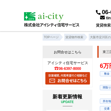
06-
ti
賃貸検索
TOPページ
賃貸物件検索
大阪市淀川区の
東三
お問合せはこちら
アイシティ住宅サービス
6万
06-6397-8000
敷金
間取り
新着更新情報
所在地
UPDATE
交通