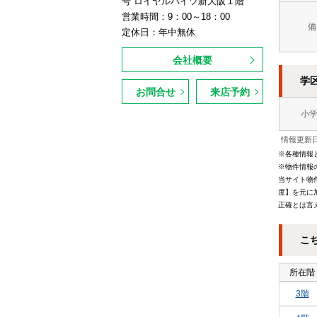
号 ロイヤルハイツ新大阪１階
営業時間：9：00～18：00
備
定休日：年中無休
会社概要
学
お問合せ
来店予約
小
情報更新日
※各種情報
※物件情報
当サイト物
度】を元に
正確とは言
こ
所在階
3階