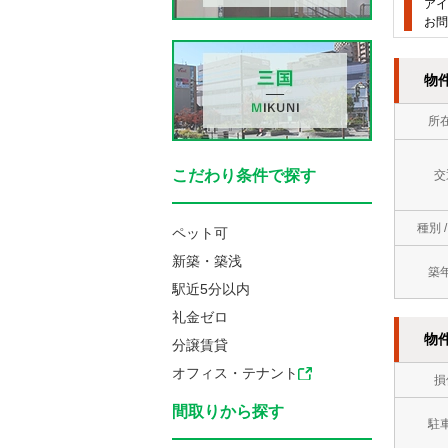
アイ
お問
物
所
こだわり条件で探す
交
種別 
ペット可
新築・築浅
築
駅近5分以内
礼金ゼロ
物
分譲賃貸
オフィス・テナント
損
間取りから探す
駐