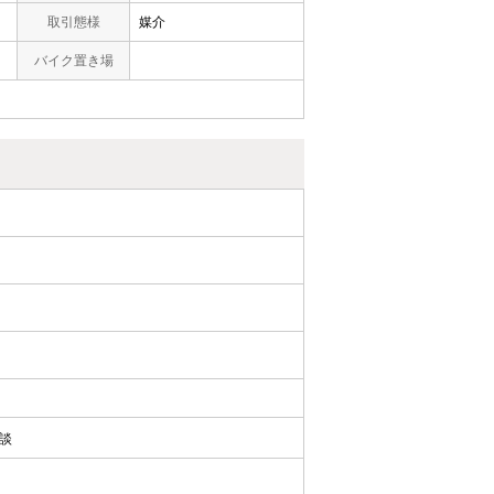
取引態様
媒介
バイク置き場
相談