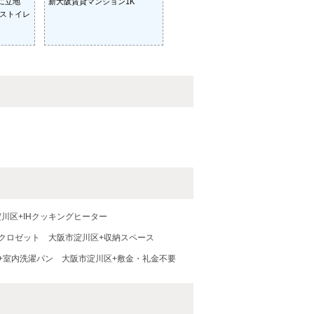
アに立地
新大阪賃貸マンション1K
バストイレ
川区+IHクッキングヒーター
クロゼット
大阪市淀川区+収納スペース
+室内洗濯パン
大阪市淀川区+敷金・礼金不要