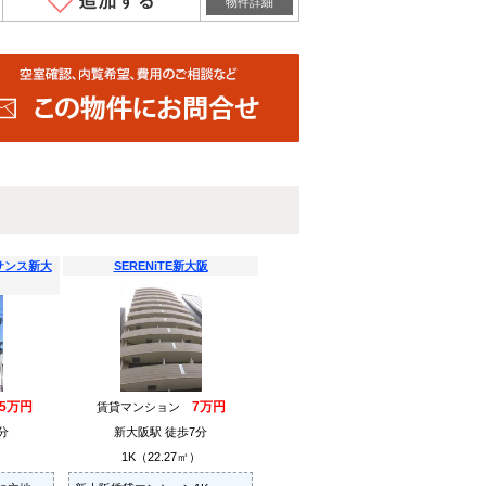
物件詳細
サンス新大
SERENiTE新大阪
.5万円
7万円
賃貸マンション
分
新大阪駅 徒歩7分
）
1K（22.27㎡）