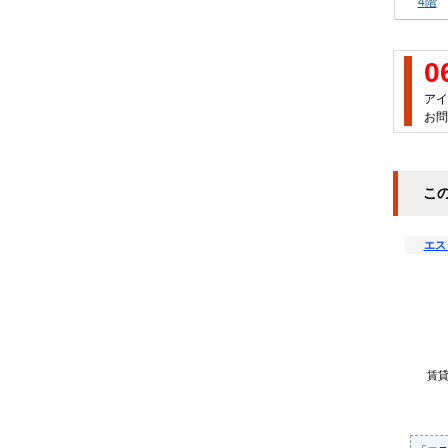
4階
0
アイ
お問
こ
エス
賃