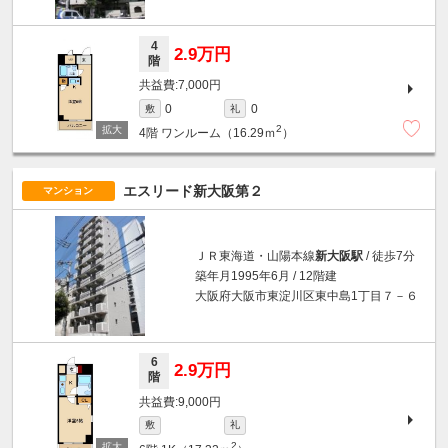
4
2.9万円
階
7,000円
0
0
敷
礼
2
4階
ワンルーム（16.29ｍ
）
エスリード新大阪第２
マンション
ＪＲ東海道・山陽本線
新大阪駅
/ 徒歩7分
築年月1995年6月 / 12階建
大阪府大阪市東淀川区東中島1丁目７－６
6
2.9万円
階
9,000円
敷
礼
2