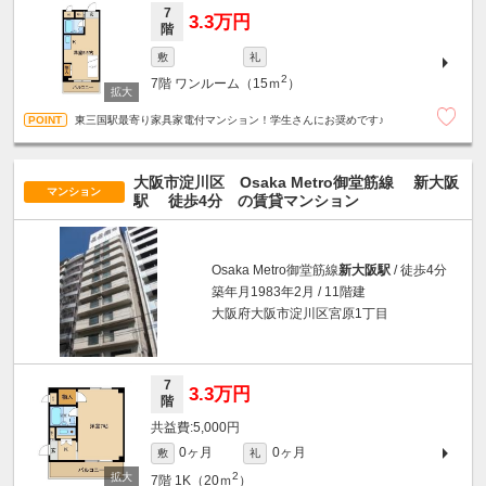
7
3.3万円
階
敷
礼
2
7階
ワンルーム（15ｍ
）
東三国駅最寄り家具家電付マンション！学生さんにお奨めです♪
大阪市淀川区 Osaka Metro御堂筋線
新大阪
マンション
駅
徒歩4分
の賃貸マンション
Osaka Metro御堂筋線
新大阪駅
/ 徒歩4分
築年月1983年2月 / 11階建
大阪府大阪市淀川区宮原1丁目
7
3.3万円
階
5,000円
0ヶ月
0ヶ月
敷
礼
2
7階
1K（20ｍ
）