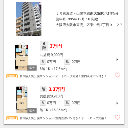
ＪＲ東海道・山陽本線
新大阪駅
/ 徒歩5分
築年月1995年12月 / 10階建
大阪府大阪市東淀川区東中島1丁目９－２７
6
3万円
階
9,000円
0万円
0万円
敷
礼
2
6階
1K（17.6ｍ
）
新大阪人気分譲マンション♪オートロック完備！室内洗濯パン付き！
3.3万円
階
8,910円
0万円
0万円
敷
礼
2
階
1K（16.85ｍ
）
新大阪人気分譲マンション♪室内洗濯パン付き！オートロック完備！