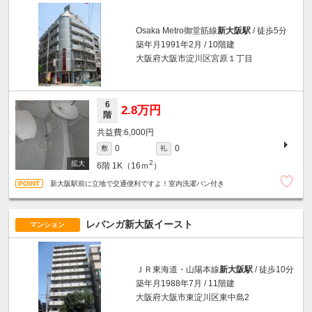
Osaka Metro御堂筋線
新大阪駅
/ 徒歩5分
築年月1991年2月 / 10階建
大阪府大阪市淀川区宮原１丁目
6
2.8万円
階
6,000円
0
0
敷
礼
2
6階
1K（16ｍ
）
新大阪駅前に立地で交通便利ですよ！室内洗濯パン付き
レバンガ新大阪イースト
マンション
ＪＲ東海道・山陽本線
新大阪駅
/ 徒歩10分
築年月1988年7月 / 11階建
大阪府大阪市東淀川区東中島2