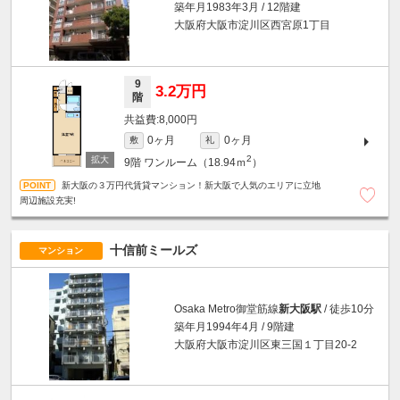
築年月1983年3月 / 12階建
大阪府大阪市淀川区西宮原1丁目
9
3.2万円
階
8,000円
0ヶ月
0ヶ月
敷
礼
2
9階
ワンルーム（18.94ｍ
）
新大阪の３万円代賃貸マンション！新大阪で人気のエリアに立地
周辺施設充実!
十信前ミールズ
マンション
Osaka Metro御堂筋線
新大阪駅
/ 徒歩10分
築年月1994年4月 / 9階建
大阪府大阪市淀川区東三国１丁目20-2