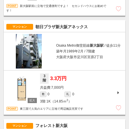
新大阪駅前に立地で交通便利ですよ！ セカンドハウスにお勧めで
す！
朝日プラザ新大阪アネックス
マンション
Osaka Metro御堂筋線
新大阪駅
/ 徒歩11分
築年月1989年2月 / 7階建
大阪府大阪市淀川区宮原2丁目
3
3.3万円
階
7,000円
0
0
敷
礼
2
3階
1K（14.85ｍ
）
東三国で人気のエリアに立地で周辺施設充実です
フォレスト新大阪
マンション