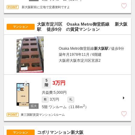
新大阪駅前に立地で交通便利ですよ
大阪市淀川区 Osaka Metro御堂筋線
新大阪
マンション
駅
徒歩9分
の賃貸マンション
Osaka Metro御堂筋線
新大阪駅
/ 徒歩9分
築年月1978年11月 / 6階建
大阪府大阪市淀川区宮原2
5
3万円
階
5,000円
3万円
敷
礼
2
5階
ワンルーム（11.88ｍ
）
東三国駅賃貸マンション1ルーム
コボリマンション新大阪
マンション