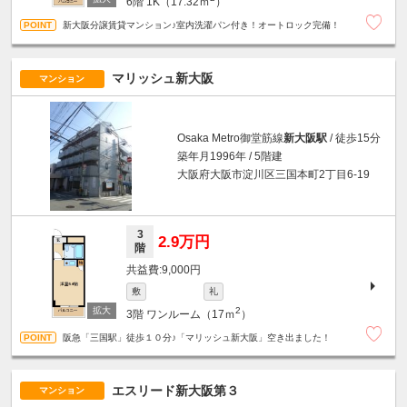
6階
1K（17.32ｍ
）
新大阪分譲賃貸マンション♪室内洗濯パン付き！オートロック完備！
マリッシュ新大阪
マンション
Osaka Metro御堂筋線
新大阪駅
/ 徒歩15分
築年月1996年 / 5階建
大阪府大阪市淀川区三国本町2丁目6-19
3
2.9万円
階
9,000円
敷
礼
2
3階
ワンルーム（17ｍ
）
阪急「三国駅」徒歩１０分♪「マリッシュ新大阪」空き出ました！
エスリード新大阪第３
マンション