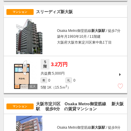
スリーディズ新大阪
マンション
Osaka Metro御堂筋線
新大阪駅
/ 徒歩7分
築年月1993年10月 / 11階建
大阪府大阪市東淀川区東中島1丁目
5
3.2万円
階
5,000円
0
0
敷
礼
2
5階
1K（15.5ｍ
）
大阪市淀川区 Osaka Metro御堂筋線
新大阪
マンション
駅
徒歩9分
の賃貸マンション
Osaka Metro御堂筋線
新大阪駅
/ 徒歩9分