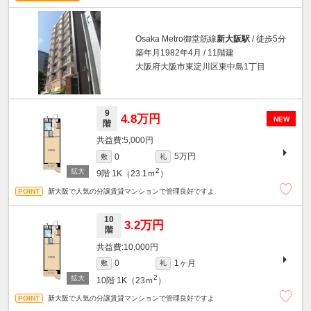
Osaka Metro御堂筋線
新大阪駅
/ 徒歩5分
築年月1982年4月 / 11階建
大阪府大阪市東淀川区東中島1丁目
9
4.8万円
NEW
階
5,000円
5万円
0
敷
礼
2
9階
1K（23.1ｍ
）
新大阪で人気の分譲賃貸マンションで管理良好ですよ
10
3.2万円
階
10,000円
1ヶ月
0
敷
礼
2
10階
1K（23ｍ
）
新大阪で人気の分譲賃貸マンションで管理良好ですよ