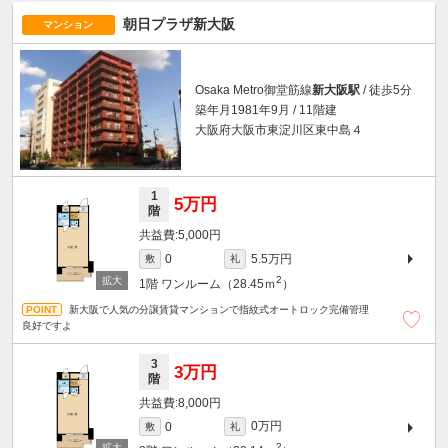
朝日プラザ新大阪
マンション
Osaka Metro御堂筋線
新大阪駅
/ 徒歩5分
築年月1981年9月 / 11階建
大阪府大阪市東淀川区東中島４
1
5万円
階
5,000円
5.5万円
0
敷
礼
2
1階
ワンルーム（28.45ｍ
）
新大阪で人気の分譲賃貸マンションで指紋式オートロック完備管理
良好ですよ
3
3万円
階
8,000円
0万円
0
敷
礼
2