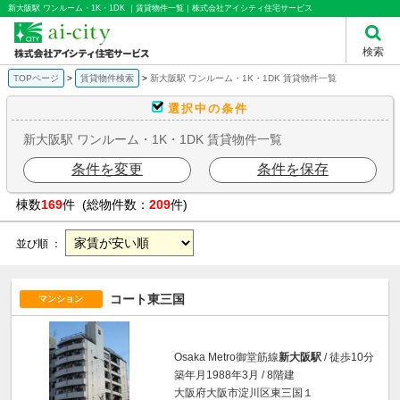
新大阪駅 ワンルーム・1K・1DK ｜賃貸物件一覧｜株式会社アイシティ住宅サービス
検索
TOPページ
賃貸物件検索
新大阪駅 ワンルーム・1K・1DK 賃貸物件一覧
選択中の条件
新大阪駅 ワンルーム・1K・1DK 賃貸物件一覧
条件を変更
条件を保存
棟数
169
件 (総物件数：
209
件)
並び順 ：
コート東三国
マンション
Osaka Metro御堂筋線
新大阪駅
/ 徒歩10分
築年月1988年3月 / 8階建
大阪府大阪市淀川区東三国１