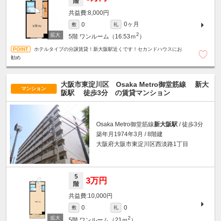
階
8,000円
0ヶ月
0
敷
礼
2
5階
ワンルーム（16.53ｍ
）
ホテルタイプの分譲賃貸！新大阪駅近くです！セカンドハウスにお
勧め
大阪市東淀川区 Osaka Metro御堂筋線
新大
マンション
阪駅
徒歩3分
の賃貸マンション
Osaka Metro御堂筋線
新大阪駅
/ 徒歩3分
築年月1974年3月 / 8階建
大阪府大阪市東淀川区西淡路1丁目
5
3万円
階
10,000円
0
0
敷
礼
2
5階
ワンルーム（21ｍ
）