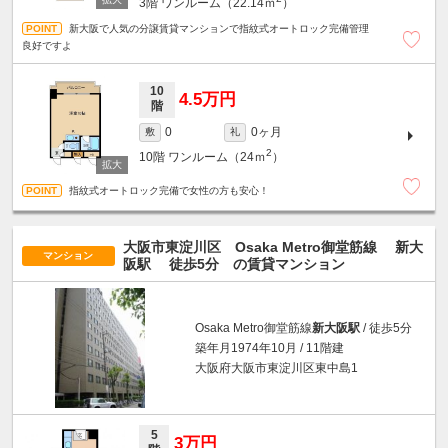
3階
ワンルーム（22.14ｍ
）
新大阪で人気の分譲賃貸マンションで指紋式オートロック完備管理
良好ですよ
10
4.5万円
階
0ヶ月
0
敷
礼
2
10階
ワンルーム（24ｍ
）
指紋式オートロック完備で女性の方も安心！
大阪市東淀川区 Osaka Metro御堂筋線
新大
マンション
阪駅
徒歩5分
の賃貸マンション
Osaka Metro御堂筋線
新大阪駅
/ 徒歩5分
築年月1974年10月 / 11階建
大阪府大阪市東淀川区東中島1
5
3万円