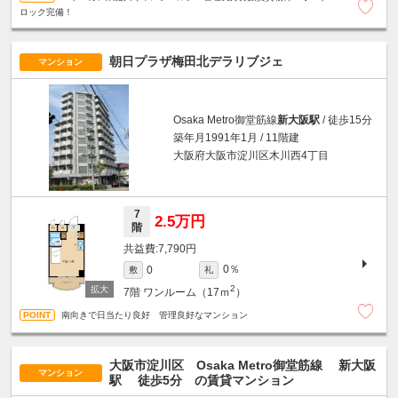
ロック完備！
朝日プラザ梅田北デラリブジェ
マンション
Osaka Metro御堂筋線
新大阪駅
/ 徒歩15分
築年月1991年1月 / 11階建
大阪府大阪市淀川区木川西4丁目
7
2.5万円
階
7,790円
0％
0
敷
礼
2
7階
ワンルーム（17ｍ
）
南向きで日当たり良好 管理良好なマンション
大阪市淀川区 Osaka Metro御堂筋線
新大阪
マンション
駅
徒歩5分
の賃貸マンション