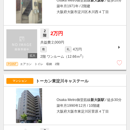
Osaka Metro御堂筋線
新大阪駅
/ 徒歩10分
築年月1971年 / 2階建
大阪府大阪市淀川区木川西４丁目
2
2万円
階
2,000円
4万円
敷
礼
2
2階
ワンルーム（12.66ｍ
）
エアコン トイレ 収納 2階
トーカン東淀川キャステール
マンション
Osaka Metro御堂筋線
新大阪駅
/ 徒歩30分
築年月1990年12月 / 10階建
大阪府大阪市東淀川区菅原４丁目