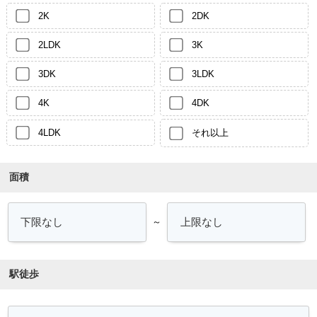
2K
2DK
2LDK
3K
3DK
3LDK
4K
4DK
4LDK
それ以上
面積
～
駅徒歩