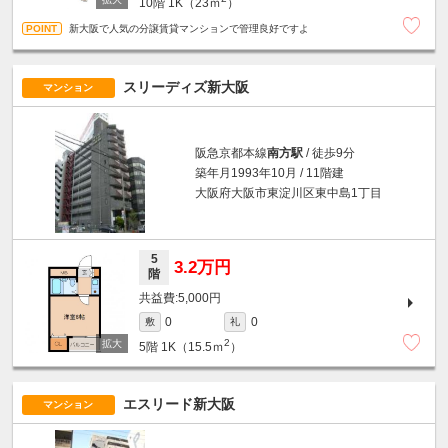
10階
1K（23ｍ
）
新大阪で人気の分譲賃貸マンションで管理良好ですよ
スリーディズ新大阪
マンション
阪急京都本線
南方駅
/ 徒歩9分
築年月1993年10月 / 11階建
大阪府大阪市東淀川区東中島1丁目
5
3.2万円
階
5,000円
0
0
敷
礼
2
5階
1K（15.5ｍ
）
エスリード新大阪
マンション