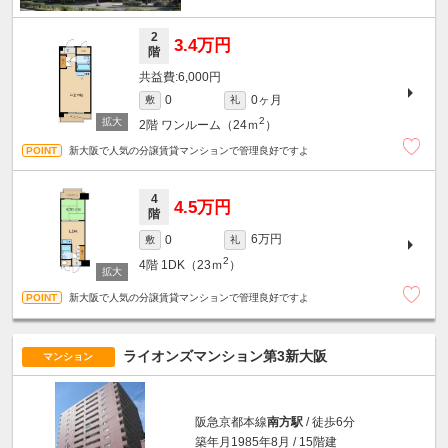
2
3.4万円
階
6,000円
0ヶ月
0
敷
礼
2
2階
ワンルーム（24ｍ
）
新大阪で人気の分譲賃貸マンションで管理良好ですよ
4
4.5万円
階
6万円
0
敷
礼
2
4階
1DK（23ｍ
）
新大阪で人気の分譲賃貸マンションで管理良好ですよ
ライオンズマンション第3新大阪
マンション
阪急京都本線
南方駅
/ 徒歩6分
築年月1985年8月 / 15階建