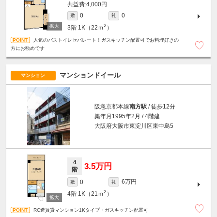
4,000円
0
0
敷
礼
2
3階
1K（22ｍ
）
人気のバストイレセパレート！ガスキッチン配置可でお料理好きの
方にお勧めです
マンションドイール
マンション
阪急京都本線
南方駅
/ 徒歩12分
築年月1995年2月 / 4階建
大阪府大阪市東淀川区東中島5
4
3.5万円
階
6万円
0
敷
礼
2
4階
1K（21ｍ
）
RC造賃貸マンション1Kタイプ・ガスキッチン配置可