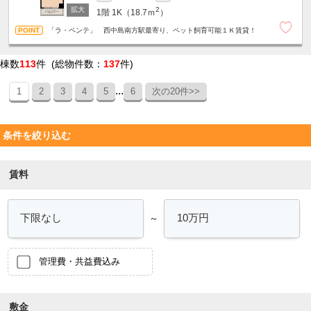
2
1階
1K（18.7ｍ
）
「ラ・ペンテ」 西中島南方駅最寄り、ペット飼育可能１Ｋ賃貸！
棟数
113
件 (総物件数：
137
件)
...
1
2
3
4
5
6
次の20件>>
条件を絞り込む
賃料
～
管理費・共益費込み
敷金