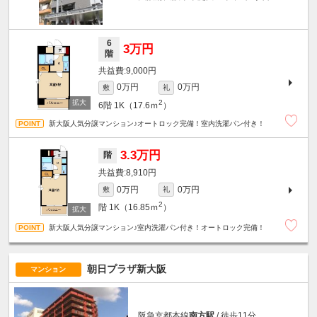
6
3万円
階
9,000円
0万円
0万円
敷
礼
2
6階
1K（17.6ｍ
）
新大阪人気分譲マンション♪オートロック完備！室内洗濯パン付き！
3.3万円
階
8,910円
0万円
0万円
敷
礼
2
階
1K（16.85ｍ
）
新大阪人気分譲マンション♪室内洗濯パン付き！オートロック完備！
朝日プラザ新大阪
マンション
阪急京都本線
南方駅
/ 徒歩11分