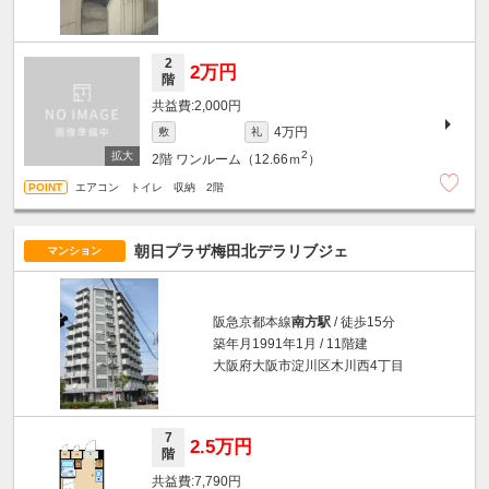
2
2万円
階
2,000円
4万円
敷
礼
2
2階
ワンルーム（12.66ｍ
）
エアコン トイレ 収納 2階
朝日プラザ梅田北デラリブジェ
マンション
阪急京都本線
南方駅
/ 徒歩15分
築年月1991年1月 / 11階建
大阪府大阪市淀川区木川西4丁目
7
2.5万円
階
7,790円