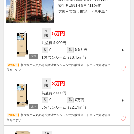
築年月1981年9月 / 11階建
大阪府大阪市東淀川区東中島４
1
5万円
階
5,000円
5.5万円
0
敷
礼
2
1階
ワンルーム（28.45ｍ
）
新大阪で人気の分譲賃貸マンションで指紋式オートロック完備管理
良好ですよ
3
3万円
階
8,000円
0万円
0
敷
礼
2
3階
ワンルーム（22.14ｍ
）
新大阪で人気の分譲賃貸マンションで指紋式オートロック完備管理
良好ですよ
10