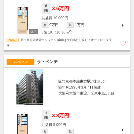
8
3.6万円
階
10,000円
0万円
1万円
敷
礼
2
8階
1K（18.36ｍ
）
西中島分譲賃貸マンション♪南向きで日当たり良好！オートロック完
備！
ラ・ペンテ
マンション
阪急京都本線
南方駅
/ 徒歩5分
築年月1995年3月 / 11階建
大阪府大阪市東淀川区東中島1丁目
1
3.8万円
階
5,000円
敷
礼