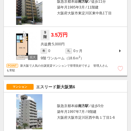
阪急京都本線
南方駅
/ 徒歩11分
築年月1985年3月 / 11階建
大阪府大阪市東淀川区東中島1丁目
9
3.5万円
階
5,000円
0ヶ月
0
敷
礼
2
9階
ワンルーム（18.6ｍ
）
新大阪で人気の分譲賃貸マンションで管理良好ですよ 管理人さん
も常駐
エスリード新大阪第6
マンション
阪急京都本線
南方駅
/ 徒歩5分
築年月1997年7月 / 9階建
大阪府大阪市淀川区西中島１丁目1-6