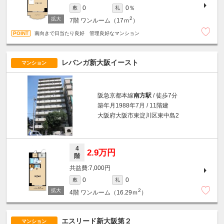
0％
0
敷
礼
2
7階
ワンルーム（17ｍ
）
南向きで日当たり良好 管理良好なマンション
レバンガ新大阪イースト
マンション
阪急京都本線
南方駅
/ 徒歩7分
築年月1988年7月 / 11階建
大阪府大阪市東淀川区東中島2
4
2.9万円
階
7,000円
0
0
敷
礼
2
4階
ワンルーム（16.29ｍ
）
エスリード新大阪第２
マンション