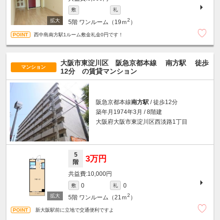
敷
礼
2
5階
ワンルーム（19ｍ
）
西中島南方駅1ルーム敷金礼金0円です！
大阪市東淀川区 阪急京都本線
南方駅
徒歩
マンション
12分
の賃貸マンション
阪急京都本線
南方駅
/ 徒歩12分
築年月1974年3月 / 8階建
大阪府大阪市東淀川区西淡路1丁目
5
3万円
階
10,000円
0
0
敷
礼
2
5階
ワンルーム（21ｍ
）
新大阪駅前に立地で交通便利ですよ