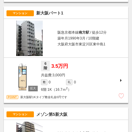
新大阪パート1
マンション
阪急京都本線
南方駅
/ 徒歩12分
築年月1990年3月 / 10階建
大阪府大阪市東淀川区東中島1
6
3.5万円
階
3,000円
0
0
敷
礼
2
6階
1K（16.7ｍ
）
新大阪駅1Kタイプ敷金礼金0円です
メゾン第5新大阪
マンション