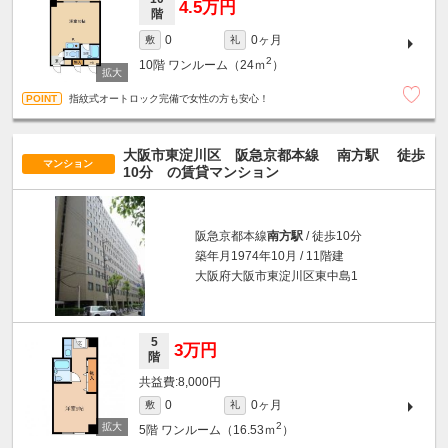
4.5万円
階
0ヶ月
0
敷
礼
2
10階
ワンルーム（24ｍ
）
指紋式オートロック完備で女性の方も安心！
大阪市東淀川区 阪急京都本線
南方駅
徒歩
マンション
10分
の賃貸マンション
阪急京都本線
南方駅
/ 徒歩10分
築年月1974年10月 / 11階建
大阪府大阪市東淀川区東中島1
5
3万円
階
8,000円
0ヶ月
0
敷
礼
2
5階
ワンルーム（16.53ｍ
）