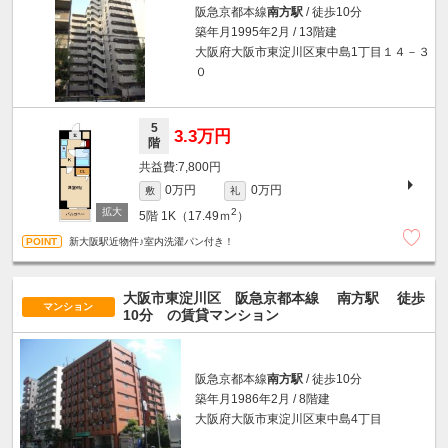
阪急京都本線
南方駅
/ 徒歩10分
築年月1995年2月 / 13階建
大阪府大阪市東淀川区東中島1丁目１４－３
０
5
3.3万円
階
7,800円
0万円
0万円
敷
礼
2
5階
1K（17.49ｍ
）
新大阪駅近物件♪室内洗濯パン付き！
大阪市東淀川区 阪急京都本線
南方駅
徒歩
マンション
10分
の賃貸マンション
阪急京都本線
南方駅
/ 徒歩10分
築年月1986年2月 / 8階建
大阪府大阪市東淀川区東中島4丁目