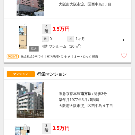
大阪府大阪市淀川区西中島2丁目
4
3.5万円
階
1ヶ月
0
敷
礼
2
4階
ワンルーム（20ｍ
）
敷金礼金0円です！室内洗濯パン付き！オートロック完備
行栄マンション
マンション
阪急京都本線
南方駅
/ 徒歩3分
築年月1977年3月 / 5階建
大阪府大阪市淀川区西中島４丁目
3
3.5万円
階