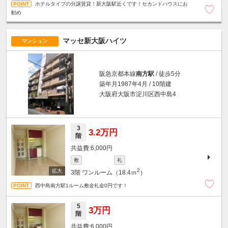
ホテルタイプの分譲賃貸！新大阪駅近くです！セカンドハウスにお
勧め
マッセ新大阪ハイツ
マンション
阪急京都本線
南方駅
/ 徒歩5分
築年月1987年4月 / 10階建
大阪府大阪市淀川区西中島4
3
3.2万円
階
6,000円
敷
礼
2
3階
ワンルーム（18.4ｍ
）
西中島南方駅1ルーム敷金礼金0円です！
5
3万円
階
6,000円