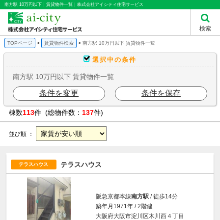
南方駅 10万円以下｜賃貸物件一覧｜株式会社アイシティ住宅サービス
検索
TOPページ
賃貸物件検索
南方駅 10万円以下 賃貸物件一覧
選択中の条件
南方駅 10万円以下 賃貸物件一覧
条件を変更
条件を保存
棟数
113
件 (総物件数：
137
件)
並び順 ：
テラスハウス
テラスハウス
阪急京都本線
南方駅
/ 徒歩14分
築年月1971年 / 2階建
大阪府大阪市淀川区木川西４丁目