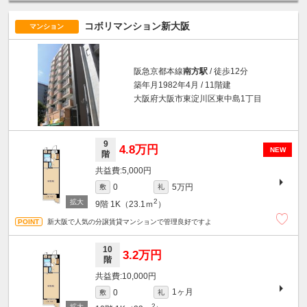
コボリマンション新大阪
マンション
阪急京都本線
南方駅
/ 徒歩12分
築年月1982年4月 / 11階建
大阪府大阪市東淀川区東中島1丁目
9
4.8万円
NEW
階
5,000円
5万円
0
敷
礼
2
9階
1K（23.1ｍ
）
新大阪で人気の分譲賃貸マンションで管理良好ですよ
10
3.2万円
階
10,000円
1ヶ月
0
敷
礼
2