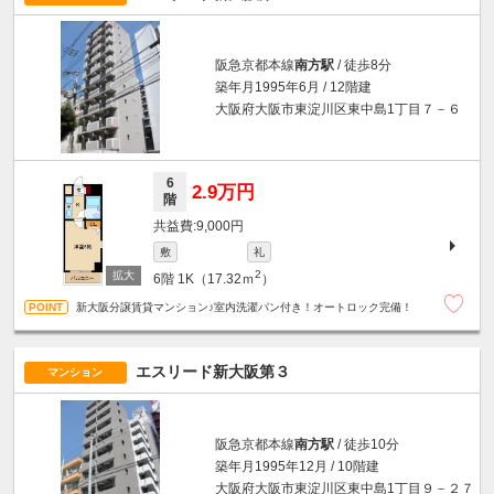
阪急京都本線
南方駅
/ 徒歩8分
築年月1995年6月 / 12階建
大阪府大阪市東淀川区東中島1丁目７－６
6
2.9万円
階
9,000円
敷
礼
2
6階
1K（17.32ｍ
）
新大阪分譲賃貸マンション♪室内洗濯パン付き！オートロック完備！
エスリード新大阪第３
マンション
阪急京都本線
南方駅
/ 徒歩10分
築年月1995年12月 / 10階建
大阪府大阪市東淀川区東中島1丁目９－２７