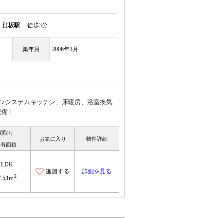
線
江坂駅
徒歩3分
築年月
2006年3月
好♪システムキッチン、床暖房、浴室換気
完備！
間取り
お気に入り
物件詳細
専有面積
1LDK
詳細を見る
2
7.53ｍ