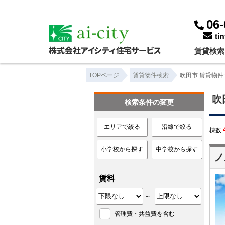
吹田市 ｜賃貸物件一覧｜株式会社アイシティ住宅サービス
06-
ti
賃貸検索
TOPページ
賃貸物件検索
吹田市 賃貸物件
吹
検索条件の変更
エリアで絞る
沿線で絞る
棟数
小学校から探す
中学校から探す
ノ
賃料
～
管理費・共益費を含む