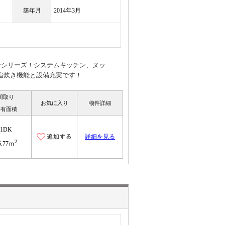
築年月
2014年3月
ンシリーズ！システムキッチン、ヌッ
追炊き機能と設備充実です！
間取り
お気に入り
物件詳細
専有面積
1DK
詳細を見る
2
5.77ｍ