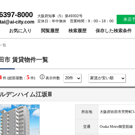
6397-8000
大阪府知事（5）第49302号
来店
定休日：年中無休 営業時間：9：00～18：00
ntai@ai-city.com
お気に入り
閲覧履歴
検索履歴
保存した検索条件
一覧
田市 賃貸物件一覧
4
5
件 (総部屋数：
件)
表示件数
ルデンハイム江坂Ⅲ
所在地
大阪府吹田市芳野町3-
交通
Osaka Metro御堂筋