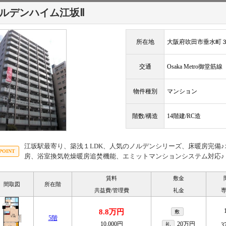
ルデンハイム江坂Ⅱ
所在地
大阪府吹田市垂水町３丁
交通
Osaka Metro御堂筋
物件種別
マンション
階数/構造
14階建/RC造
江坂駅最寄り、築浅１LDK、人気のノルデンシリーズ、床暖房完備
房、浴室換気乾燥暖房追焚機能、エミットマンションシステム対応♪
賃料
敷金
間取図
所在階
共益費/管理費
礼金
8.8万円
敷
5階
10,000円
20万円
礼
3