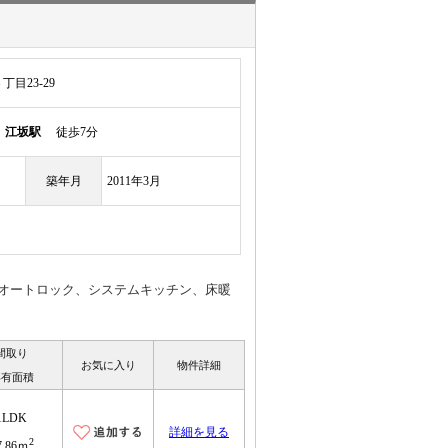
目23-29
線
江坂駅
徒歩7分
築年月
2011年3月
♪オートロック、システムキッチン、床暖
間取り
お気に入り
物件詳細
専有面積
1LDK
詳細を見る
2
7.86ｍ