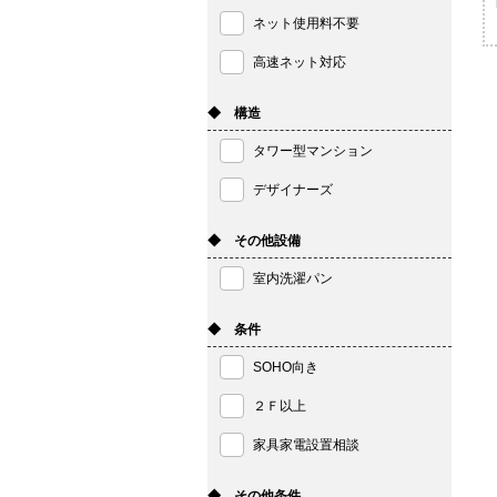
ネット使用料不要
高速ネット対応
◆ 構造
タワー型マンション
デザイナーズ
◆ その他設備
室内洗濯パン
◆ 条件
SOHO向き
２Ｆ以上
家具家電設置相談
◆ その他条件