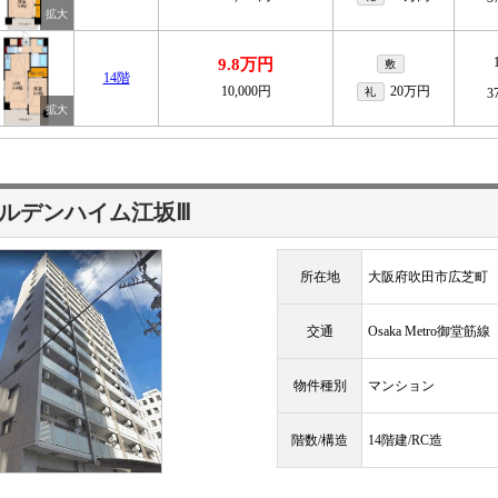
9.8万円
敷
14階
10,000円
20万円
礼
3
ルデンハイム江坂Ⅲ
所在地
大阪府吹田市広芝町
交通
Osaka Metro御堂筋
物件種別
マンション
階数/構造
14階建/RC造