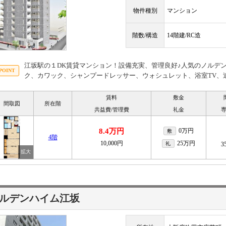
物件種別
マンション
階数/構造
14階建/RC造
江坂駅の１DK賃貸マンション！設備充実、管理良好♪人気のノルデ
ク、カワック、シャンプードレッサー、ウォシュレット、浴室TV、
賃料
敷金
間取図
所在階
共益費/管理費
礼金
8.4万円
0万円
敷
4階
10,000円
25万円
礼
3
ルデンハイム江坂