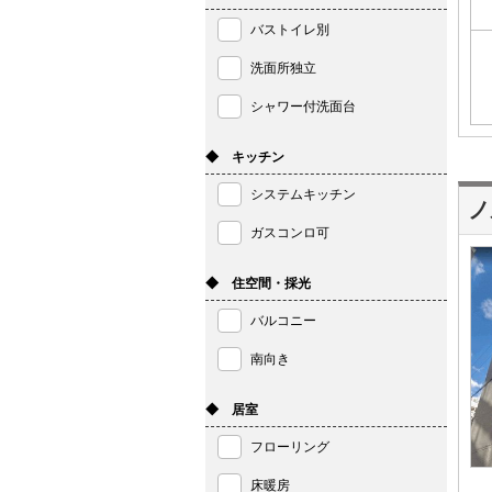
バストイレ別
洗面所独立
シャワー付洗面台
◆ キッチン
システムキッチン
ノ
ガスコンロ可
◆ 住空間・採光
バルコニー
南向き
◆ 居室
フローリング
床暖房