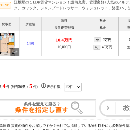
江坂駅の１LDK賃貸マンション！設備充実、管理良好♪人気のノル
ク、カワック、シャンプードレッサー、ウォシュレット、浴室TV、
賃料
敷金
間取図
所在階
共益費/管理費
礼金
10.4万円
0万円
敷
14階
10,000円
40万円
礼
3
4
5
数
件 (総部屋数：
件)
表示件数
吹田市 賃貸の物件をお探しですか？当社では掲載している物件以外にも多数物件情