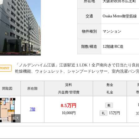
所在地
大阪府吹田市広芝町
交通
Osaka Metro御堂筋
物件種別
マンション
階数/構造
12階建/RC造
「ノルデンハイム江坂」江坂駅近１LDK！全戸南向きで日当たり良
乾燥機能、ウォシュレット、シャンプードレッサー、室内洗濯パン
賃料
敷金
間取図
所在階
共益費/管理費
礼金
8.5万円
敷
7階
10,000円
15万円
礼
3