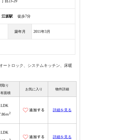
目23-29
線
江坂駅
徒歩7分
築年月
2011年3月
♪オートロック、システムキッチン、床暖
間取り
お気に入り
物件詳細
専有面積
1LDK
詳細を見る
2
7.86ｍ
1LDK
詳細を見る
2