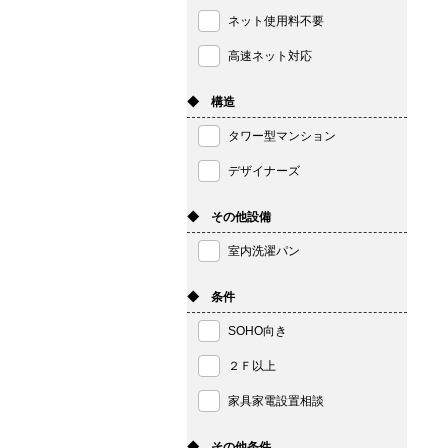
ネット使用料不要
高速ネット対応
◆ 構造
タワー型マンション
デザイナーズ
◆ その他設備
室内洗濯パン
◆ 条件
SOHO向き
２Ｆ以上
家具家電設置相談
◆ その他条件