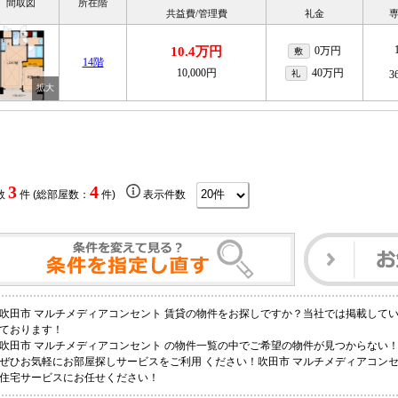
間取図
所在階
共益費/管理費
礼金
10.4万円
0万円
敷
14階
10,000円
40万円
礼
3
3
4
数
件 (総部屋数：
件)
表示件数
吹田市 マルチメディアコンセント 賃貸の物件をお探しですか？当社では掲載して
ております！
吹田市 マルチメディアコンセント の物件一覧の中でご希望の物件が見つからない
ぜひお気軽にお部屋探しサービスをご利用 ください！吹田市 マルチメディアコン
住宅サービスにお任せください！