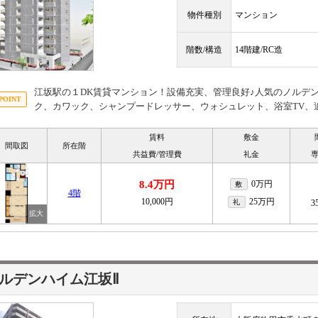
物件種別
マンション
階数/構造
14階建/RC造
江坂駅の１DK賃貸マンション！設備充実、管理良好♪人気のノルデ
ク、カワック、シャンプードレッサー、ウォシュレット、浴室TV、
賃料
敷金
間取図
所在階
共益費/管理費
礼金
8.4万円
0万円
敷
4階
10,000円
25万円
礼
3
ルデンハイム江坂Ⅱ