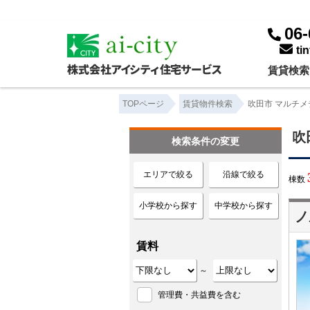
吹田市 マルチメディアコンセント ｜賃貸物件一覧｜株式会社アイシティ住宅サービス
06-
ti
賃貸検索
TOPページ
賃貸物件検索
吹田市 マルチメ
吹
検索条件の変更
エリアで絞る
沿線で絞る
棟数
小学校から探す
中学校から探す
ノ
賃料
～
管理費・共益費を含む