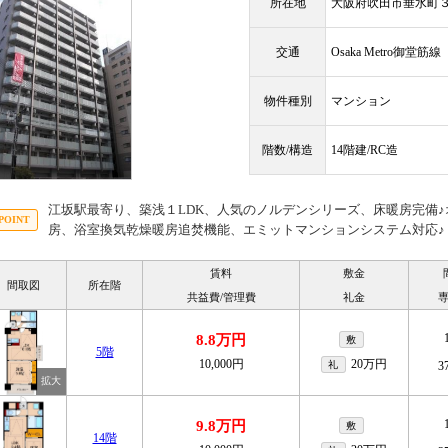
所在地
大阪府吹田市垂水町３丁
交通
Osaka Metro御堂筋
物件種別
マンション
階数/構造
14階建/RC造
江坂駅最寄り、築浅１LDK、人気のノルデンシリーズ、床暖房完備
房、浴室換気乾燥暖房追焚機能、エミットマンションシステム対応♪
賃料
敷金
間取図
所在階
共益費/管理費
礼金
8.8万円
敷
5階
10,000円
20万円
礼
3
9.8万円
敷
14階