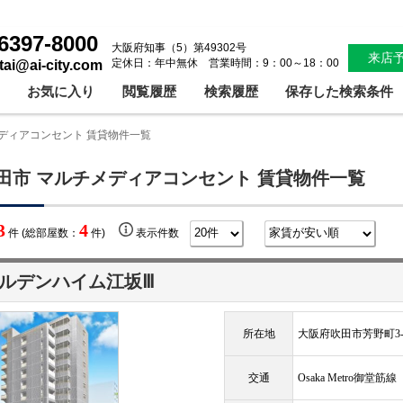
6397-8000
大阪府知事（5）第49302号
来店
定休日：年中無休 営業時間：9：00～18：00
ntai@ai-city.com
お気に入り
閲覧履歴
検索履歴
保存した検索条件
ディアコンセント 賃貸物件一覧
田市 マルチメディアコンセント 賃貸物件一覧
3
4
件 (総部屋数：
件)
表示件数
ルデンハイム江坂Ⅲ
所在地
大阪府吹田市芳野町3-
交通
Osaka Metro御堂筋