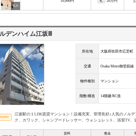
10,000円
20万円
礼
3
ルデンハイム江坂Ⅲ
所在地
大阪府吹田市広芝町
交通
Osaka Metro御堂筋
物件種別
マンション
階数/構造
14階建/RC造
江坂駅の１LDK賃貸マンション！設備充実、管理良好♪人気のノル
ク、カワック、シャンプードレッサー、ウォシュレット、浴室TV、
賃料
敷金