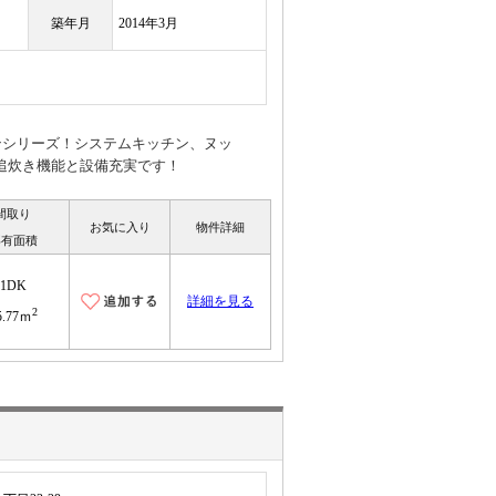
築年月
2014年3月
ンシリーズ！システムキッチン、ヌッ
追炊き機能と設備充実です！
間取り
お気に入り
物件詳細
専有面積
1DK
詳細を見る
2
5.77ｍ