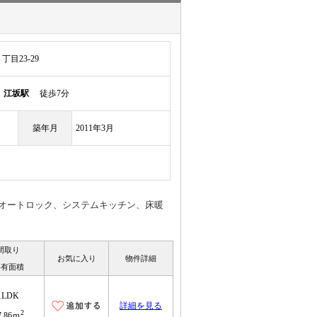
目23-29
線
江坂駅
徒歩7分
築年月
2011年3月
♪オートロック、システムキッチン、床暖
間取り
お気に入り
物件詳細
専有面積
1LDK
詳細を見る
2
7.86ｍ