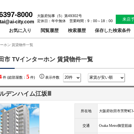
6397-8000
大阪府知事（5）第49302号
来店
定休日：年中無休 営業時間：9：00～18：00
ntai@ai-city.com
お気に入り
閲覧履歴
検索履歴
保存した検索条件
ターホン 賃貸物件一覧
田市 TVインターホン 賃貸物件一覧
4
5
件 (総部屋数：
件)
表示件数
ルデンハイム江坂Ⅲ
所在地
大阪府吹田市芳野町3-
交通
Osaka Metro御堂筋