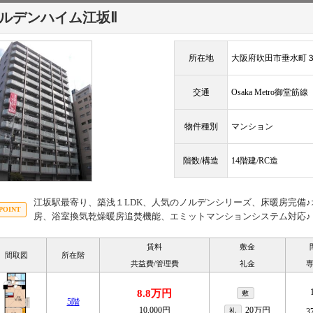
ルデンハイム江坂Ⅱ
所在地
大阪府吹田市垂水町３丁
交通
Osaka Metro御堂筋
物件種別
マンション
階数/構造
14階建/RC造
江坂駅最寄り、築浅１LDK、人気のノルデンシリーズ、床暖房完備
房、浴室換気乾燥暖房追焚機能、エミットマンションシステム対応♪
賃料
敷金
間取図
所在階
共益費/管理費
礼金
8.8万円
敷
5階
10,000円
20万円
礼
3