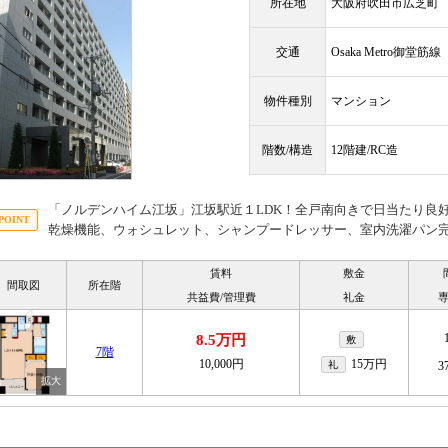
所在地
大阪府吹田市広芝町
交通
Osaka Metro御堂筋
物件種別
マンション
階数/構造
12階建/RC造
「ノルデンハイム江坂」江坂駅近１LDK！全戸南向きで日当たり良
乾燥機能、ウォシュレット、シャンプードレッサー、室内洗濯パン
賃料
敷金
間取図
所在階
共益費/管理費
礼金
8.5万円
敷
7階
10,000円
15万円
礼
3