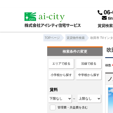
吹田市 TVインターホン ｜賃貸物件一覧｜株式会社アイシティ住宅サービス
06-
ti
賃貸検索
TOPページ
賃貸物件検索
吹田市 TVイン
吹
検索条件の変更
エリアで絞る
沿線で絞る
棟数
小学校から探す
中学校から探す
ノ
賃料
～
管理費・共益費を含む