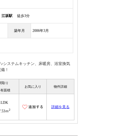
線
江坂駅
徒歩3分
築年月
2006年3月
好♪システムキッチン、床暖房、浴室換気
完備！
間取り
お気に入り
物件詳細
専有面積
1LDK
詳細を見る
2
7.53ｍ