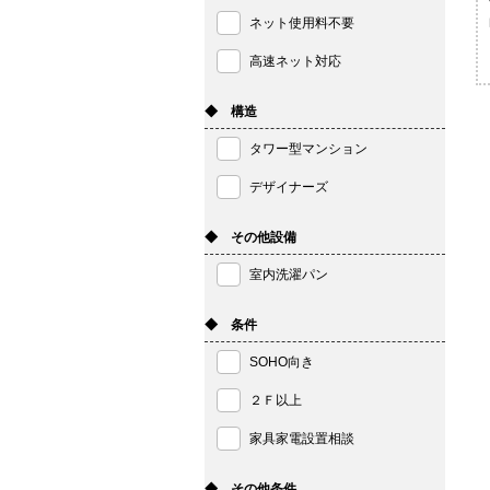
ネット使用料不要
高速ネット対応
◆ 構造
タワー型マンション
デザイナーズ
◆ その他設備
室内洗濯パン
◆ 条件
SOHO向き
２Ｆ以上
家具家電設置相談
◆ その他条件