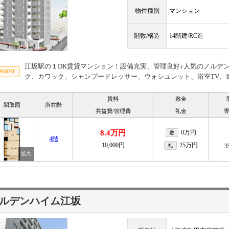
物件種別
マンション
階数/構造
14階建/RC造
江坂駅の１DK賃貸マンション！設備充実、管理良好♪人気のノルデ
ク、カワック、シャンプードレッサー、ウォシュレット、浴室TV、
賃料
敷金
間取図
所在階
共益費/管理費
礼金
8.4万円
0万円
敷
4階
10,000円
25万円
礼
3
ルデンハイム江坂