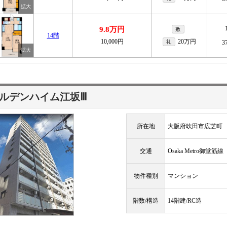
9.8万円
敷
14階
10,000円
20万円
礼
3
ルデンハイム江坂Ⅲ
所在地
大阪府吹田市広芝町
交通
Osaka Metro御堂筋
物件種別
マンション
階数/構造
14階建/RC造