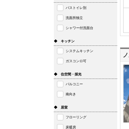
バストイレ別
洗面所独立
シャワー付洗面台
◆ キッチン
システムキッチン
ノ
ガスコンロ可
◆ 住空間・採光
バルコニー
南向き
◆ 居室
フローリング
床暖房