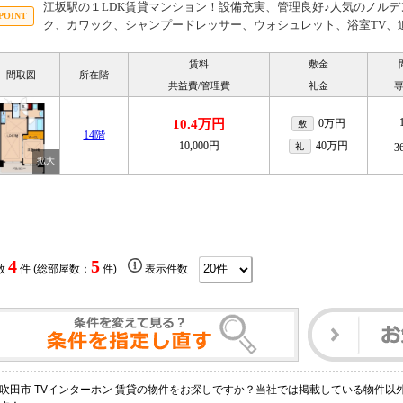
江坂駅の１LDK賃貸マンション！設備充実、管理良好♪人気のノル
ク、カワック、シャンプードレッサー、ウォシュレット、浴室TV、
賃料
敷金
間取図
所在階
共益費/管理費
礼金
10.4万円
0万円
敷
14階
10,000円
40万円
礼
3
4
5
数
件 (総部屋数：
件)
表示件数
吹田市 TVインターホン 賃貸の物件をお探しですか？当社では掲載している物件