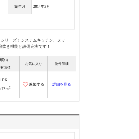
築年月
2014年3月
ンシリーズ！システムキッチン、ヌッ
追炊き機能と設備充実です！
間取り
お気に入り
物件詳細
専有面積
1DK
詳細を見る
2
5.77ｍ