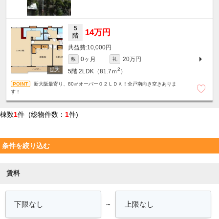
5
14万円
階
10,000円
0ヶ月
20万円
敷
礼
2
5階
2LDK（81.7ｍ
）
新大阪最寄り、80㎡オーバー０２ＬＤＫ！全戸南向き空きありま
す！
棟数
1
件 (総物件数：
1
件)
条件を絞り込む
賃料
～