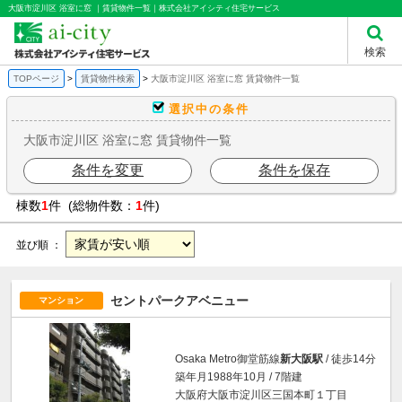
大阪市淀川区 浴室に窓 ｜賃貸物件一覧｜株式会社アイシティ住宅サービス
検索
TOPページ
賃貸物件検索
大阪市淀川区 浴室に窓 賃貸物件一覧
選択中の条件
大阪市淀川区 浴室に窓 賃貸物件一覧
条件を変更
条件を保存
棟数
1
件 (総物件数：
1
件)
並び順 ：
セントパークアベニュー
マンション
Osaka Metro御堂筋線
新大阪駅
/ 徒歩14分
築年月1988年10月 / 7階建
大阪府大阪市淀川区三国本町１丁目