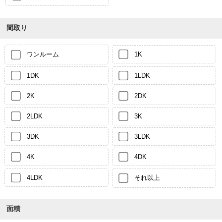
間取り
ワンルーム
1K
1DK
1LDK
2K
2DK
2LDK
3K
3DK
3LDK
4K
4DK
4LDK
それ以上
面積