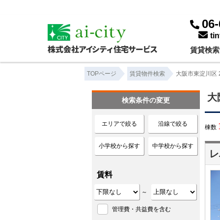
大阪市東淀川区 24時間ゴミ出し可 ｜賃貸物件一覧｜株式会社アイシティ住宅サービス
06-
ti
賃貸検索
TOPページ
賃貸物件検索
大阪市東淀川区 
大
検索条件の変更
エリアで絞る
沿線で絞る
棟数
小学校から探す
中学校から探す
レ
賃料
～
管理費・共益費を含む