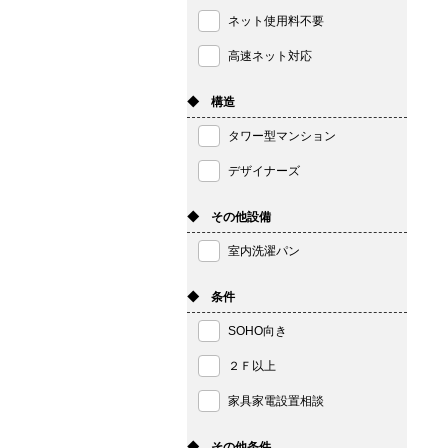
ネット使用料不要
高速ネット対応
◆ 構造
タワー型マンション
デザイナーズ
◆ その他設備
室内洗濯パン
◆ 条件
SOHO向き
２Ｆ以上
家具家電設置相談
◆ その他条件