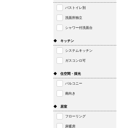
バストイレ別
洗面所独立
シャワー付洗面台
◆ キッチン
システムキッチン
ガスコンロ可
◆ 住空間・採光
バルコニー
南向き
◆ 居室
フローリング
床暖房