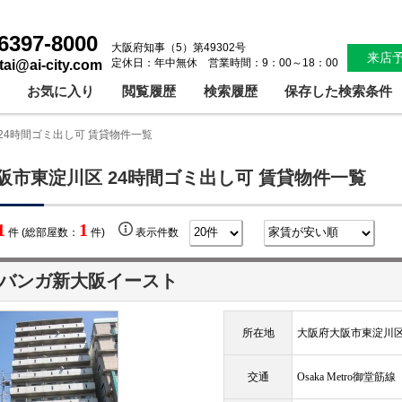
6397-8000
大阪府知事（5）第49302号
来店
定休日：年中無休 営業時間：9：00～18：00
ntai@ai-city.com
お気に入り
閲覧履歴
検索履歴
保存した検索条件
24時間ゴミ出し可 賃貸物件一覧
阪市東淀川区 24時間ゴミ出し可 賃貸物件一覧
1
1
件 (総部屋数：
件)
表示件数
バンガ新大阪イースト
所在地
大阪府大阪市東淀川区
交通
Osaka Metro御堂筋