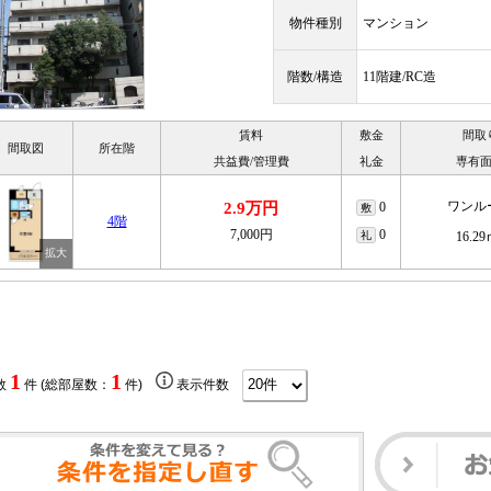
物件種別
マンション
階数/構造
11階建/RC造
賃料
敷金
間取
間取図
所在階
共益費/管理費
礼金
専有
ワンル
2.9万円
0
敷
4階
7,000円
0
礼
16.2
1
1
数
件 (総部屋数：
件)
表示件数