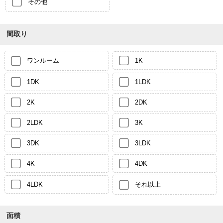
その他
間取り
ワンルーム
1K
1DK
1LDK
2K
2DK
2LDK
3K
3DK
3LDK
4K
4DK
4LDK
それ以上
面積