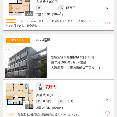
5,000円
15万円
敷
礼
2
2階
1LDK（38ｍ
）
「Ｋｏｊｉｍａ、ＢＬＤ」庄内駅徒歩４分の１ＬＤＫ賃貸。オート
ロック付で女性も安心安全♪
ヨルム稲津
マンション
阪急宝塚本線
服部駅
/ 徒歩10分
築年月1990年8月 / 4階建
大阪府豊中市庄内東町２丁目９－１４
3
7万円
階
10,000円
0万円
2ヶ月
敷
礼
2
3階
2LDK（52ｍ
）
阪急宝塚線服部駅の新婚様向け賃貸マンションです。