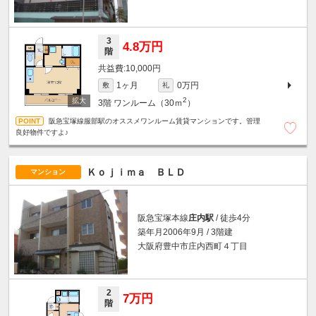
3
4.8万円
階
10,000円
1ヶ月
0万円
敷
礼
2
3階
ワンルーム（30ｍ
）
阪急宝塚線服部駅のオススメワンルーム賃貸マンションです。管理
良好物件ですよ♪
Ｋｏｊｉｍａ ＢＬＤ
マンション
阪急宝塚本線
庄内駅
/ 徒歩4分
築年月2006年9月 / 3階建
大阪府豊中市庄内西町４丁目
2
7万円
階