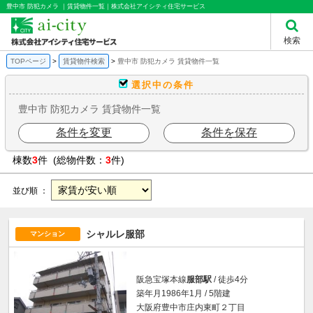
豊中市 防犯カメラ ｜賃貸物件一覧｜株式会社アイシティ住宅サービス
検索
TOPページ
賃貸物件検索
豊中市 防犯カメラ 賃貸物件一覧
選択中の条件
豊中市 防犯カメラ 賃貸物件一覧
条件を変更
条件を保存
棟数
3
件 (総物件数：
3
件)
並び順 ：
シャルレ服部
マンション
阪急宝塚本線
服部駅
/ 徒歩4分
築年月1986年1月 / 5階建
大阪府豊中市庄内東町２丁目