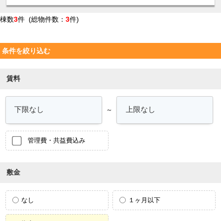
棟数
3
件 (総物件数：
3
件)
条件を絞り込む
賃料
～
管理費・共益費込み
敷金
なし
１ヶ月以下