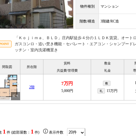
物件種別
マンション
階数/構造
3階建/RC造
「Ｋｏｊｉｍａ、ＢＬＤ」庄内駅徒歩４分の１ＬＤＫ賃貸。オートロ
ガスコンロ・追い焚き機能・セパレート・エアコン・シャンプード
ッチン・室内洗濯機置き
賃料
敷金
間取図
所在階
共益費/管理費
礼金
7万円
敷
2階
5,000円
15万円
礼
1
1
数
件 (総部屋数：
件)
表示件数