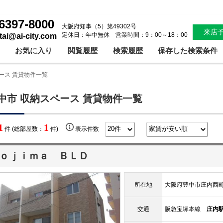
6397-8000
大阪府知事（5）第49302号
来店
定休日：年中無休 営業時間：9：00～18：00
ntai@ai-city.com
お気に入り
閲覧履歴
検索履歴
保存した検索条件
ース 賃貸物件一覧
中市 収納スペース 賃貸物件一覧
1
1
件 (総部屋数：
件)
表示件数
ｏｊｉｍａ ＢＬＤ
所在地
大阪府豊中市庄内西
交通
阪急宝塚本線
庄内