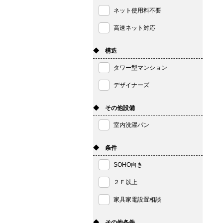
ネット使用料不要
高速ネット対応
◆ 構造
タワー型マンション
デザイナーズ
◆ その他設備
室内洗濯パン
◆ 条件
SOHO向き
２Ｆ以上
家具家電設置相談
◆ その他条件