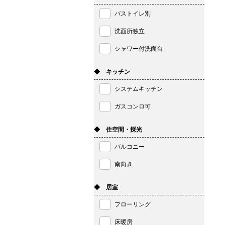
バストイレ別
洗面所独立
シャワー付洗面台
◆ キッチン
システムキッチン
ガスコンロ可
◆ 住空間・採光
バルコニー
南向き
◆ 居室
フローリング
床暖房