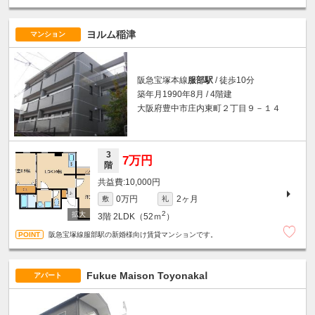
ヨルム稲津
マンション
阪急宝塚本線
服部駅
/ 徒歩10分
築年月1990年8月 / 4階建
大阪府豊中市庄内東町２丁目９－１４
3
7万円
階
10,000円
0万円
2ヶ月
敷
礼
2
3階
2LDK（52ｍ
）
阪急宝塚線服部駅の新婚様向け賃貸マンションです。
Fukue Maison ToyonakaⅠ
アパート