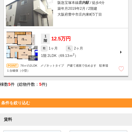
阪急宝塚本線
庄内駅
/ 徒歩4分
築年月2019年2月 / 2階建
大阪府豊中市庄内東町5丁目
1
12.5万円
階
1ヶ月
2ヶ月
敷
礼
2
1階
2LDK（69.13ｍ
）
76㎡の2LDK メゾネットタイプ 戸建て感覚で住めます 駐車場
１台確保（小型）
棟数
5
件 (総物件数：
5
件)
条件を絞り込む
賃料