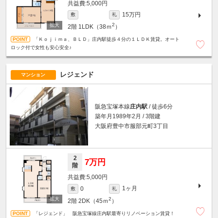
5,000円
15万円
敷
礼
2
2階
1LDK（38ｍ
）
「Ｋｏｊｉｍａ、ＢＬＤ」庄内駅徒歩４分の１ＬＤＫ賃貸。オート
ロック付で女性も安心安全♪
レジェンド
マンション
阪急宝塚本線
庄内駅
/ 徒歩6分
築年月1989年2月 / 3階建
大阪府豊中市服部元町3丁目
2
7万円
階
5,000円
1ヶ月
0
敷
礼
2
2階
2DK（45ｍ
）
「レジェンド」 阪急宝塚線庄内駅最寄りリノベーション賃貸！