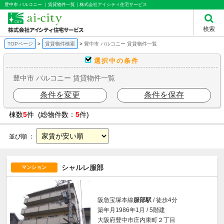
豊中市 バルコニー ｜賃貸物件一覧｜株式会社アイシティ住宅サービス
検索
TOPページ
賃貸物件検索
豊中市 バルコニー 賃貸物件一覧
選択中の条件
豊中市 バルコニー 賃貸物件一覧
条件を変更
条件を保存
棟数
5
件 (総物件数：
5
件)
並び順 ：
シャルレ服部
マンション
阪急宝塚本線
服部駅
/ 徒歩4分
築年月1986年1月 / 5階建
大阪府豊中市庄内東町２丁目