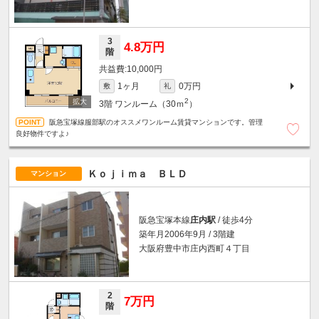
3
4.8万円
階
10,000円
1ヶ月
0万円
敷
礼
2
3階
ワンルーム（30ｍ
）
阪急宝塚線服部駅のオススメワンルーム賃貸マンションです。管理
良好物件ですよ♪
Ｋｏｊｉｍａ ＢＬＤ
マンション
阪急宝塚本線
庄内駅
/ 徒歩4分
築年月2006年9月 / 3階建
大阪府豊中市庄内西町４丁目
2
7万円
階